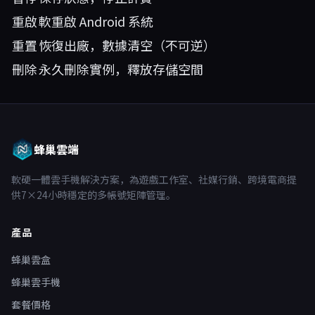
重啟
軟重啟 Android 系統
重置
恢復出廠，數據清空（不可逆）
刪除
永久刪除實例，釋放存儲空間
蜂巢雲端
軟硬一體雲手機解決方案，為遊戲工作室、社媒行銷、跨境電商提
供7×24小時穩定的多帳號矩陣管理。
產品
蜂巢雲盒
蜂巢雲手機
套餐價格