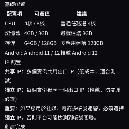
基礎配置
配置項
可選值
建議
CPU
4核 / 8核
普通任務選 4核
記憶體
4GB / 8GB
遊戲建議 8GB
存儲
64GB / 128GB
多應用建議 128GB
Android
Android 11 / 12
推薦 Android 12
IP 配置
共享 IP
：多個實例共用出口 IP（低成本，適合測
試）
獨立 IP
：每個實例獨享一個出口 IP（推薦，防關聯
必選）
重要
：如果您用於社媒、電商多帳號運營，
必須選擇
獨立 IP
，否則平台可能檢測到帳號關聯。
創建完成