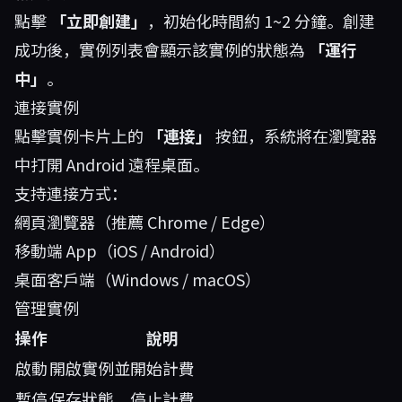
點擊
「立即創建」
，初始化時間約 1~2 分鐘。創建
成功後，實例列表會顯示該實例的狀態為
「運行
中」
。
連接實例
點擊實例卡片上的
「連接」
按鈕，系統將在瀏覽器
中打開 Android 遠程桌面。
支持連接方式：
網頁瀏覽器（推薦 Chrome / Edge）
移動端 App（iOS / Android）
桌面客戶端（Windows / macOS）
管理實例
操作
說明
啟動
開啟實例並開始計費
暫停
保存狀態，停止計費