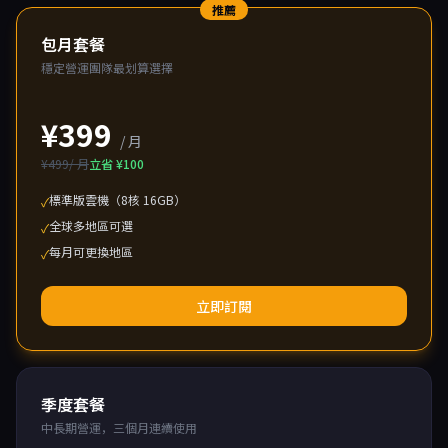
推薦
包月套餐
穩定營運團隊最划算選擇
¥399
/ 月
¥499/ 月
立省 ¥100
標準版雲機（8核 16GB）
✓
全球多地區可選
✓
每月可更換地區
✓
立即訂閱
季度套餐
中長期營運，三個月連續使用