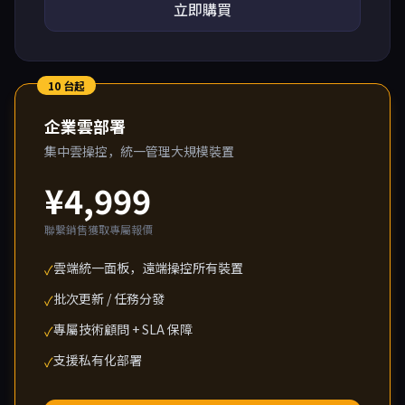
立即購買
10 台起
企業雲部署
集中雲操控，統一管理大規模裝置
¥4,999
聯繫銷售獲取專屬報價
雲端統一面板，遠端操控所有裝置
✓
批次更新 / 任務分發
✓
專屬技術顧問 + SLA 保障
✓
支援私有化部署
✓