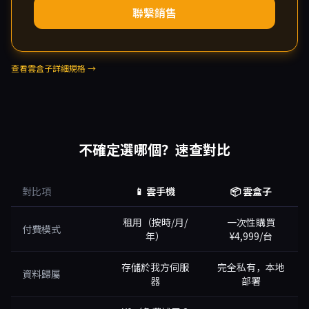
聯繫銷售
查看雲盒子詳細規格 →
不確定選哪個？速查對比
對比項
📱 雲手機
📦 雲盒子
蜂巢雲手機與雲盒子功能對比
租用（按時/月/
一次性購買
付費模式
年）
¥4,999/台
存儲於我方伺服
完全私有，本地
資料歸屬
器
部署