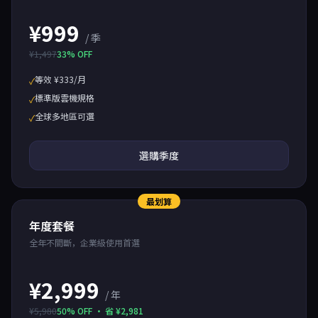
¥999
/ 季
¥1,497
33% OFF
等效 ¥333/月
✓
標準版雲機規格
✓
全球多地區可選
✓
選購季度
最划算
年度套餐
全年不間斷，企業級使用首選
¥2,999
/ 年
¥5,980
50% OFF · 省 ¥2,981