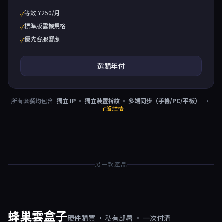
等效 ¥250/月
✓
標準版雲機規格
✓
優先客服響應
✓
選購年付
所有套餐均包含
獨立 IP · 獨立裝置指紋 · 多端同步（手機/PC/平板）
·
了解詳情
另一款產品
蜂巢雲盒子
硬件購買 · 私有部署 · 一次付清