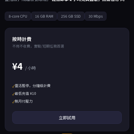
8-core CPU
16 GB RAM
256 GB SSD
30 Mbps
按時計費
不用不收費，實驗/短期任務首選
¥4
/ 小時
靈活暫停，分鐘級計費
✓
最低充值 ¥10
✓
無月付壓力
✓
立即試用