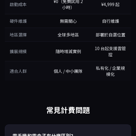
¥0（免費試用 2
啟動成本
¥4,999 起
小時）
硬件維護
無需關心
自行維護
地區選擇
全球多地區
部署於自選位置
10 台起支援雲管
擴展規模
隨時增減實例
控
私有化 / 企業規
適合人群
個人 / 中小團隊
模化
常見計費問題
雲手機和雲盒子有什麼區別？