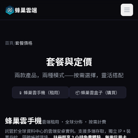
蜂巢雲端
首頁
/
套餐價格
套餐與定價
兩款產品，兩種模式——按需選擇，靈活搭配
📱 蜂巢雲手機（租用）
📦 蜂巢雲盒子（購買）
蜂巢雲手機
雲端租用 · 全球分佈 · 按需計費
託管於全球資料中心的雲端安卓實例。支援多端存取，獨立 IP + 裝
置指紋，隔離帳號環境。
註冊即享 2 小時免費體驗，無需信用卡。