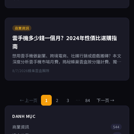
多開與RPA自動化，高效管理多個帳號，提升賺錢效率。
商業資訊
雲手機多少錢一個月？2024年性價比選購指
南
想用雲手機做副業、跨境電商、社媒行銷或遊戲搬磚？本文
深度分析雲手機市場月費，揭秘蜂巢雲盒按分鐘計費、獨立
硬件指紋防關聯等優勢，幫您選出高性價比方案。
8/7/2026
蜂巢雲盒團隊
← 上一页
1
2
3
…
84
下一页 →
DANH MỤC
商業資訊
544