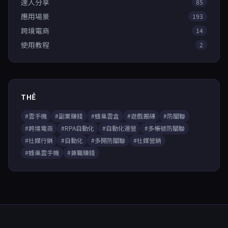
達人分享
85
應用場景
193
跨境電商
14
使用教程
2
THẺ
#雲手機
#副業賺錢
#蜂巢雲盒
#遊戲搬磚
#防關聯
#跨境電商
#RPA自動化
#自動化運營
#多帳號防關聯
#社媒行銷
#自動化
#多開防關聯
#社媒營銷
#蜂巢雲手機
#兼職賺錢