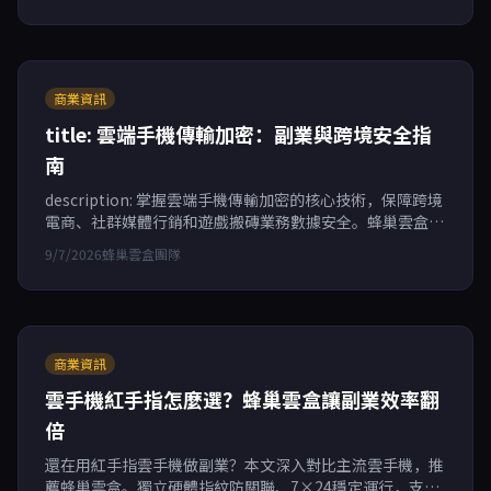
商業資訊
title: 雲端手機傳輸加密：副業與跨境安全指
南
description: 掌握雲端手機傳輸加密的核心技術，保障跨境
電商、社群媒體行銷和遊戲搬磚業務數據安全。蜂巢雲盒以
獨立硬體指紋與端到端加密，為多帳號運營提供99.95%可
9/7/2026
蜂巢雲盒團隊
用性的安全防線。
商業資訊
雲手機紅手指怎麼選？蜂巢雲盒讓副業效率翻
倍
還在用紅手指雲手機做副業？本文深入對比主流雲手機，推
薦蜂巢雲盒。獨立硬體指紋防關聯、7×24穩定運行，支援