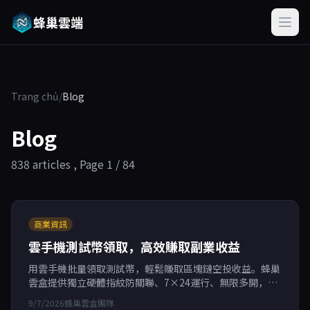
蜂巢雲端
Trang chủ
/
Blog
Blog
838 articles , Page 1 / 84
商業資訊
雲手機測試幣領取，高效賺取副業收益
用雲手機批量領取測試幣，輕鬆賺取區塊鏈空投收益。蜂巢
雲盒提供獨立硬體指紋防關聯、7×24運行、無限多開，支
援RPA自動化，按分鐘計費，助你高效副業。
9/7/2026
蜂巢雲盒團隊