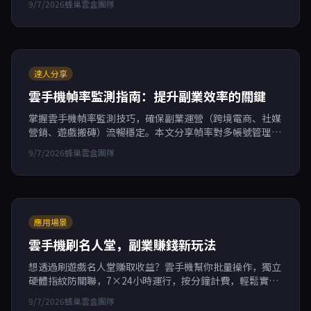
9/7/2026
蜂巢雲盒團隊
達人分享
雲手機幀率監測指南：提升副業效率的關鍵
掌握雲手機幀率監測技巧，確保副業運營（跨境電商、社媒
營銷、遊戲搬磚）流暢穩定。本文分享幀率對多帳號管理的
影響，並推薦蜂巢雲盒，擁有99.95%可用性及獨立硬體指
9/7/2026
蜂巢雲盒團隊
紋，助你高效操作。
應用場景
雲手機刷名人堂，副業賺錢新玩法
想透過刷遊戲名人堂賺取收益？雲手機幫你批量操作，獨立
硬體指紋防關聯，7×24小時運行，按分鐘計費，輕鬆實現
多帳號自動化營運。了解蜂巢雲盒如何助力副業。
9/7/2026
蜂巢雲盒團隊