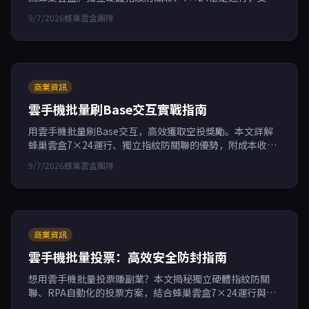
RPA自動化，按分鐘計費，成本更低。適合跨境電商、遊戲
9/7/2026
蜂巢雲盒團隊
搬磚、社媒行銷，幫助多帳號安全營運高效賺錢。
商業資訊
雲手機批量刷Base交互實戰指南
用雲手機批量刷Base交互，高效獲取空投獎勵。本文詳解
蜂巢雲盒7×24運行、獨立指紋防關聯的優勢，附成本收益
測算，助你副業輕鬆增收。
9/7/2026
蜂巢雲盒團隊
商業資訊
雲手機批量投票：高效安全防封指南
想用雲手機批量投票賺副業？本文揭秘獨立硬體指紋防關
聯、RPA自動化的投票方案，結合蜂巢雲盒7×24運行與按
分鐘計費，助你低成本高效操作，遠離封號風險。