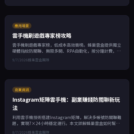
應用場景
雲手機刷遊戲專家榜攻略
雲手機刷遊戲專家榜，低成本高效衝榜。蜂巢雲盒提供獨立
硬體指紋防關聯、無限多開、RPA自動化，按分鐘計費，助
您穩定批量操控帳號，實現遊戲搬磚副業收益翻倍。
9/7/2026
蜂巢雲盒團隊
商業資訊
Instagram矩陣雲手機：副業賺錢防關聯新玩
法
利用雲手機技術搭建Instagram矩陣，解決多帳號防關聯難
題，實現7×24小時穩定運行。本文詳解蜂巢雲盒如何幫助
副業用戶、跨境電商和社媒行銷者透過獨立硬體指紋、無限
8/7/2026
蜂巢雲盒團隊