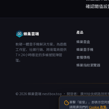
確認閾值設
產品
蜂巢雲端
蜂巢雲盒
軟硬一體雲手機解決方案，為遊戲
工作室、社媒行銷、跨境電商提供
蜂巢雲手機
7×24小時穩定的多帳號矩陣管
套餐價格
理。
蜂巢指紋瀏覽器
© 2026 蜂巢雲端 nestbox.top · 開發者：廣州蛂俠網路
粤ICP备
單擊「接受」，即表示您同意
請閱讀我們的
Cookie 政策