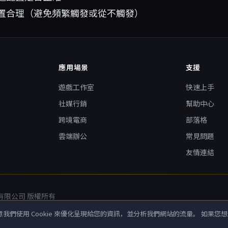
置合理（避免頻繁觸發或從不觸發）
應用場景
支援
遊戲工作室
快速上手
社媒行銷
幫助中心
跨境電商
部落格
雲端辦公
常見問題
友情連結
技術有限公司 版權所有
2022132880号-6
我們使用 Cookie 來優化呈現給您的資訊，並分析我們網站的流量。 如果您
。