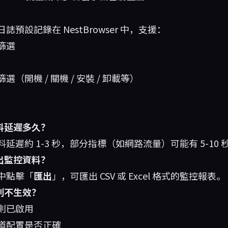
誌預設記錄在 NestBrowser 中，支援：
篩選
（開機 / 關機 / 安裝 / 卸載等）
料延遲多久？
延遲約 1-3 秒，部分指標（如網路流量）可能有 5-10 
出監控資料？
中點擊「
匯出
」，可匯出 CSV 或 Excel 格式的監控報表。
則不生效？
則已啟用
道配置是否正確