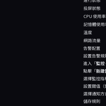
運行狀態
投屏狀態
CPU 使用率
記憶體使用
溫度
網路流量
告警配置
設置告警規
進入「
監控
點擊「
新建
選擇監控指標（
設置閾值（如：
選擇通知方式（
儲存規則