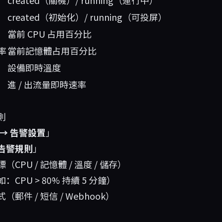
created（關機）/ running（運行中）
created（初始化）/ running（可投屏）
當前 CPU 占用百分比
率
當前記憶體占用百分比
設備即時溫度
進 / 出流量即時速率
則
 → 告警設置
」
告警規則
」
CPU / 記憶體 / 溫度 / 儲存）
CPU > 80% 持續 5 分鐘）
郵件 / 短信 / Webhook）