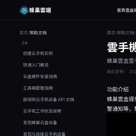
蜂巢雲端
首頁
雲盒
首页
/
帮助文档
首页
/
帮助文档
/
雲手
ZH
创建云手机实例
蜂巢雲盒雲
快速入门概览
最后更新：
20
云盒硬件安装指南
工具箱管理指南
功能介紹
蜂巢雲盒提
局域网云手机设备 API 文档
警通知等，
云手机工作状态说明
发现蜂巢云盒设备
发现与连接云手机设备