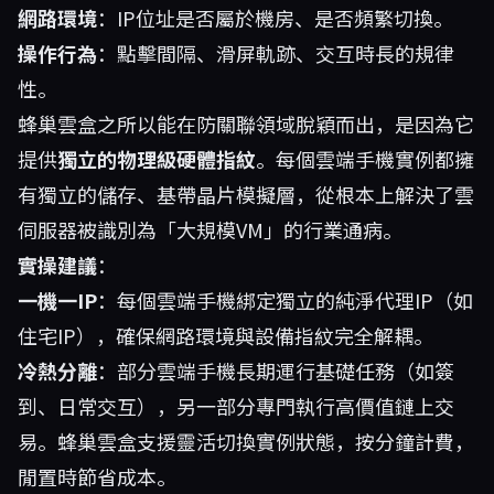
網路環境
：IP位址是否屬於機房、是否頻繁切換。
操作行為
：點擊間隔、滑屏軌跡、交互時長的規律
性。
蜂巢雲盒之所以能在防關聯領域脫穎而出，是因為它
提供
獨立的物理級硬體指紋
。每個雲端手機實例都擁
有獨立的儲存、基帶晶片模擬層，從根本上解決了雲
伺服器被識別為「大規模VM」的行業通病。
實操建議
：
一機一IP
：每個雲端手機綁定獨立的純淨代理IP（如
住宅IP），確保網路環境與設備指紋完全解耦。
冷熱分離
：部分雲端手機長期運行基礎任務（如簽
到、日常交互），另一部分專門執行高價值鏈上交
易。蜂巢雲盒支援靈活切換實例狀態，按分鐘計費，
閒置時節省成本。