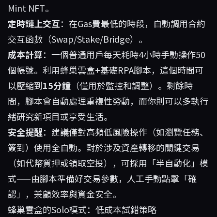
Mint NFT。
定時鏈上交互
：在Gas費最低的時段，自動調用合約
交互函數（Swap/Stake/Bridge）。
成本計算
：一個普通用戶每天耗時4小時手動操作50
個帳號。利用蜂巢雲盒+基礎RPA腳本，這個時間可
以壓縮到
15分鐘
（僅用於監控和調整）。剩餘時
間，腳本會自動處理重複性勞動，而你則可以多執行
緒研究新項目或享受生活。
安全提醒
：建議僅對高頻低風險操作（如瀏覽任務、
簽到）使用全自動。對於涉及資產轉移的關鍵交易
（如代幣質押或領取空投），可採用「半自動化」模
式——由腳本準備好交易參數，人工手動點擊「確
認」，兼顧效率與資金安全。
蜂巢雲盒的Solo模式：低成本試錯策略