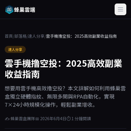
蜂巢雲端
首頁
/
部落格
/
達人分享
/
雲手機撸空投：2025高效副業收益指南
達人分享
雲手機撸空投：2025高效副業
收益指南
想要用雲手機高效撸空投？本文詳解如何利用蜂巢雲
盒獨立硬體指紋、無限多開與RPA自動化，實現
7×24小時規模化操作，輕鬆副業增收。
✍ 蜂巢雲盒團隊
📅 2026年6月4日
⏱ 1 分鐘閱讀