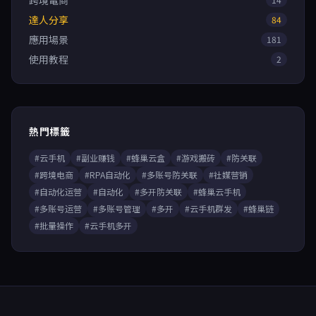
跨境電商
達人分享
84
應用場景
181
使用教程
2
熱門標籤
#云手机
#副业赚钱
#蜂巢云盒
#游戏搬砖
#防关联
#跨境电商
#RPA自动化
#多账号防关联
#社媒营销
#自动化运营
#自动化
#多开防关联
#蜂巢云手机
#多账号运营
#多账号管理
#多开
#云手机群发
#蜂巢链
#批量操作
#云手机多开