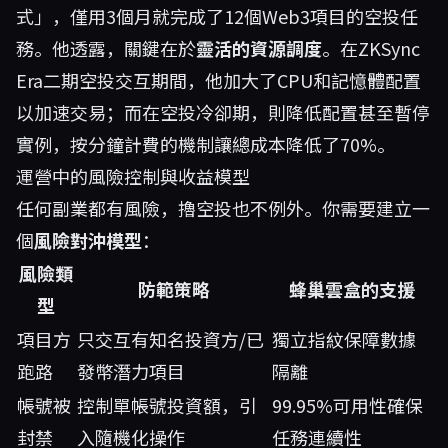
式」，僅用3個月就完成了12個Web3項目的空投任
務。他透露，關鍵在於
靈活的資源調度
。在ZKSync
Era二期空投交互期間，他加大了CPU和記憶體配置
以加速交易；而在空投冷卻期，則降低配置甚至暫停
實例，按分鐘計費的機制讓總成本降低了70%。
運營中的風險控制與收益模型
任何副業都有風險，擼空投也不例外。你需要建立一
個
風險對沖模型
：
風險類
防範策略
蜂巢雲盒的支援
型
項目方
只交互有知名投資方/已
獨立指紋保障數據
跑路
發幣潛力項目
隔離
帳號被
控制單帳號投資額，引
99.95%可用性確保
封禁
入隨機化操作
任務連續性