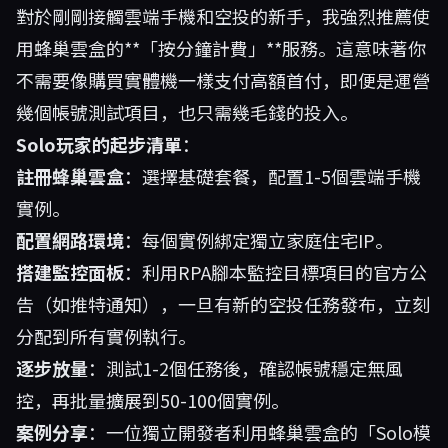
對於剛剛接觸雲端手機和空投的新手，我強烈推薦使
用蜂巢雲盒的**「按分鐘計費」**服務。這意味著你
不需要像購買實體機一樣支付高額首付，即便是運營
幾個帳號測試項目，也只需幾毛錢的投入。
Solo玩家的起步清單
：
註冊蜂巢雲盒
：選擇基礎套餐，配置1-5個雲端手機
實例。
配置網路環境
：每個實例綁定獨立家庭住宅IP。
搭建監控面板
：利用RPA腳本監控目標項目的官方公
告（如推特通知），一旦有新的空投任務發布，立刻
分配到所有實例執行。
逐步放量
：測試1-2個任務後，確認帳號穩定無風
控，再批量擴展到50-100個實例。
案例分享
：一位獨立開發者利用蜂巢雲盒的「Solo模