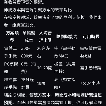
業收益實現質的飛躍。
傳統方案與雲端手機方案的效率對比
在擼空投領域，效率決定了你的盈利天花板。我們來
看一組真實對比：
方案類
單帳號
人均管
防關聯能力
可用時長
型
成本
理上限
實體二
300-
20台左
中（需手動
需持續供電
手手機
800元
右
改MAC）
&網路
PC模擬
0元（電
極差（共用
10-20開
需手動維護
器
費）
內核）
群控雲
按分鐘
高（獨立指
無限
7×24小時
端手機
計費
紋）
結論很明顯：
傳統方案中，時間成本和硬體折舊遠超
預期
。而使用
蜂巢雲盒
這類雲端手機，你可以徹底擺