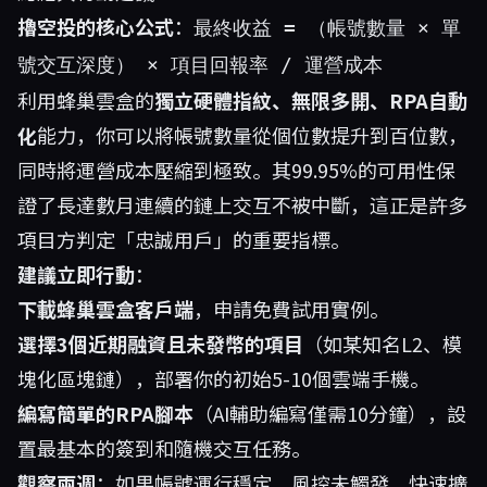
擼空投的核心公式
：
最終收益 = （帳號數量 × 單
號交互深度） × 項目回報率 / 運營成本
利用
蜂巢雲盒
的
獨立硬體指紋、無限多開、RPA自動
化
能力，你可以將帳號數量從個位數提升到百位數，
同時將運營成本壓縮到極致。其99.95%的可用性保
證了長達數月連續的鏈上交互不被中斷，這正是許多
項目方判定「忠誠用戶」的重要指標。
建議立即行動
：
下載蜂巢雲盒客戶端
，申請免費試用實例。
選擇3個近期融資且未發幣的項目
（如某知名L2、模
塊化區塊鏈），部署你的初始5-10個雲端手機。
編寫簡單的RPA腳本
（AI輔助編寫僅需10分鐘），設
置最基本的簽到和隨機交互任務。
觀察兩週
：如果帳號運行穩定，風控未觸發，快速擴