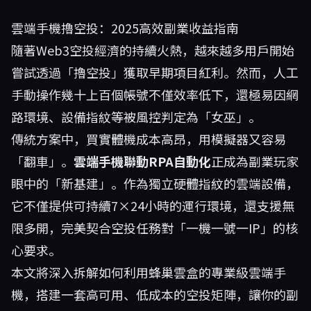
雲端手機擼空投：2025高效副業收益指南
隨著Web3空投經濟的持續火熱，越來越多用戶開始
嘗試透過「擼空投」獲取早期項目紅利。然而，人工
手動操作幾十上百個帳號不僅效率低下，還極易因網
路環境、設備指紋等被風控判定為「女巫」。
傳統方案中，買實體機成本高昂，用模擬器又容易
「翻車」。
雲端手機聯動RPA自動化
正成為副業玩家
眼中的「新基建」。作為獨立硬體指紋的雲端設備，
它不僅提供可持續7×24小時的運行環境，還支援無
限多開，完美契合空投任務對「一機一號一IP」的核
心要求。
本文將深入拆解如何利用
蜂巢雲盒
的專業級雲端手
機，搭建一套高可用、低成本的空投矩陣，讓你的副