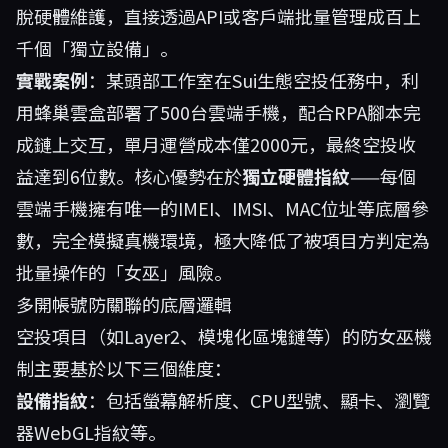
脫硬體維護，直接透過API或客戶端批量管理成百上
千個「獨立設備」。
實戰案例
：某頭部工作室在Sui生態空投任務中，利
用蜂巢雲盒部署了500台雲端手機，配合RPA腳本完
成鏈上交互，單月運營成本僅2000元，最終空投收
益達到6位數。核心優勢在於
獨立硬體指紋
——每個
雲端手機擁有唯一的IMEI、IMSI、MAC位址等底層參
數，完全模擬真機環境，極大降低了被項目方判定為
批量操作的「女巫」風險。
多開帳號防關聯的底層邏輯
空投項目（如Layer2、模塊化區塊鏈等）的防女巫機
制主要基於以下三個維度：
設備指紋
：包括螢幕解析度、CPU型號、顯卡、瀏覽
器WebGL指紋等。