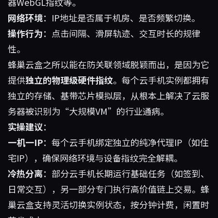
器WebGL指纹等。
网络环境
：IP地址是否属于机房、是否频繁切换。
操作行为
：点击间隔、滑屏轨迹、交互时长的规律
性。
蜂巢云盒之所以能在防关联领域脱颖而出，是因为它
提供
独立的物理级硬件指纹
。每个云手机实例都拥有
独立的存储、基带芯片模拟层，从根本上解决了云服
务器被识别为“大规模VM”的行业通病。
实操建议
：
一机一IP
：每个云手机绑定独立的纯净代理IP（如住
宅IP），确保网络环境与设备指纹完全解耦。
冷热分离
：部分云手机长期运行基础任务（如签到、
日常交互），另一部分专门执行高价值链上交易。蜂
巢云盒支持灵活切换实例状态，按分钟计费，闲置时