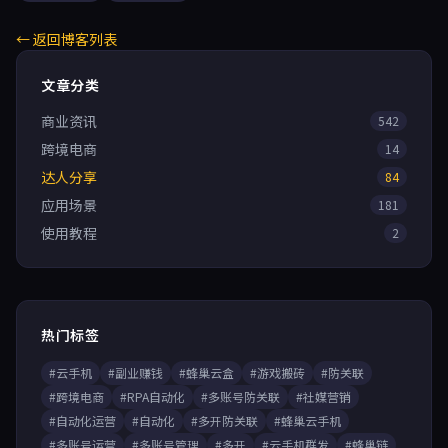
← 返回博客列表
文章分类
商业资讯
542
跨境电商
14
达人分享
84
应用场景
181
使用教程
2
热门标签
#云手机
#副业赚钱
#蜂巢云盒
#游戏搬砖
#防关联
#跨境电商
#RPA自动化
#多账号防关联
#社媒营销
#自动化运营
#自动化
#多开防关联
#蜂巢云手机
#多账号运营
#多账号管理
#多开
#云手机群发
#蜂巢链