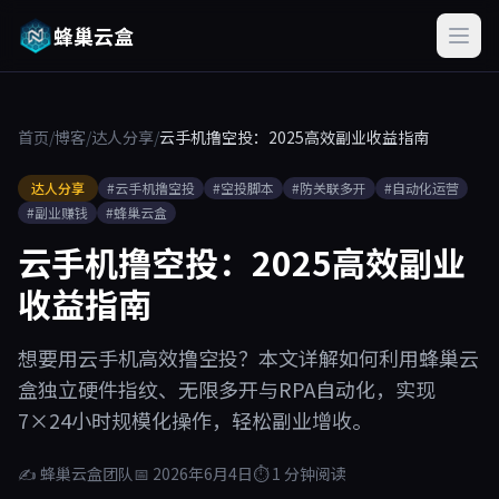
蜂巢云盒
首页
/
博客
/
达人分享
/
云手机撸空投：2025高效副业收益指南
达人分享
#云手机撸空投
#空投脚本
#防关联多开
#自动化运营
#副业赚钱
#蜂巢云盒
云手机撸空投：2025高效副业
收益指南
想要用云手机高效撸空投？本文详解如何利用蜂巢云
盒独立硬件指纹、无限多开与RPA自动化，实现
7×24小时规模化操作，轻松副业增收。
✍ 蜂巢云盒团队
📅 2026年6月4日
⏱ 1 分钟阅读