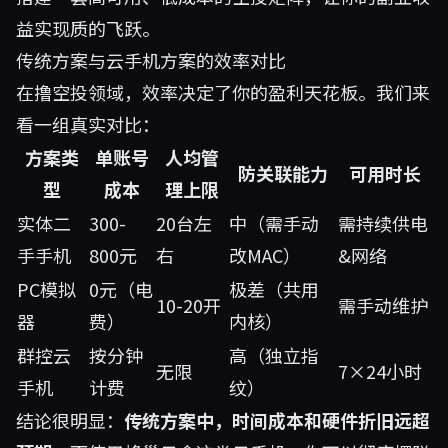
益实现质的飞跃。
传统方案与云手机方案的效率对比
在撸空投领域，效率决定了你的盈利天花板。我们来
看一组真实对比：
方案类
单账号
人均管
防关联能力
可用时长
型
成本
理上限
实体二
300-
20台左
中（需手动
需持续供电
手手机
800元
右
改MAC）
&网络
PC模拟
0元（电
极差（共用
10-20开
需手动维护
器
费）
内核）
群控云
按分钟
高（独立指
无限
7×24小时
手机
计费
纹）
结论很明显：
传统方案中，时间成本和硬件折旧远超