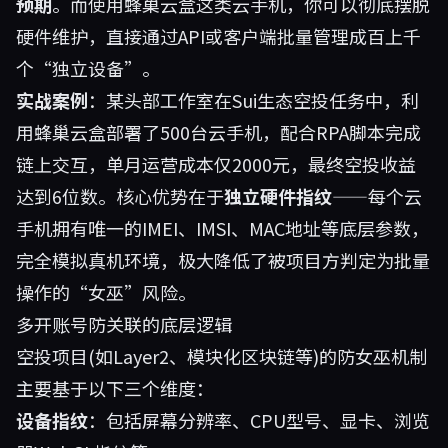
预期
。而使用
蜂巢云盒
这类云手机，你可以彻底摆脱
硬件维护，直接通过API或客户端批量管理成百上千
个“独立设备”。
实战案例
：某头部工作室在Sui生态空投任务中，利
用蜂巢云盒部署了500台云手机，配合RPA脚本完成
链上交互，单月运营成本仅2000元，最终空投收益
达到6位数。核心优势在于
独立硬件指纹
——每个云
手机拥有唯一的IMEI、IMSI、MAC地址等底层参数，
完全模拟真机环境，极大降低了被项目方判定为批量
操作的“女巫”风险。
多开账号防关联的底层逻辑
空投项目(如Layer2、模块化区块链等)的防女巫机制
主要基于以下三个维度：
设备指纹
：包括屏幕分辨率、CPU型号、显卡、浏览