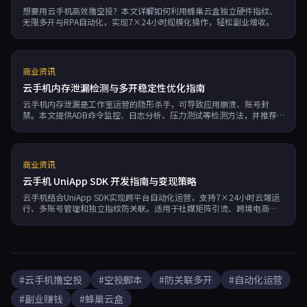
想要用云手机高效撸空投？本文详解如何利用蜂巢云盒独立硬件指纹、
无限多开与RPA自动化，实现7×24小时规模化操作，轻松副业增收。
商业资讯
云手机内存泄漏检测与多开稳定性优化指南
云手机内存泄漏是工作室运营的隐形杀手，可导致应用崩溃、账号封
禁。本文提供ADB命令监控、日志分析、压力测试等检测方法，并推荐
采用独立资源隔离技术的云手机服务，从源头规避内存泄漏风险，确保
7×24小时稳定多开。
商业资讯
云手机 UniApp SDK 开发指南与变现策略
云手机结合UniApp SDK实现跨平台自动化运营，支持7×24小时云端运
行、多账号管理和独立指纹防关联。适用于社媒矩阵引流、跨境电商多
店铺管理及游戏搬砖等场景，可显著降低设备成本并提升运营效率，是
创业者和工作室实现高效变现的技术解决方案。
#云手机撸空投
#空投脚本
#防关联多开
#自动化运营
#副业赚钱
#蜂巢云盒