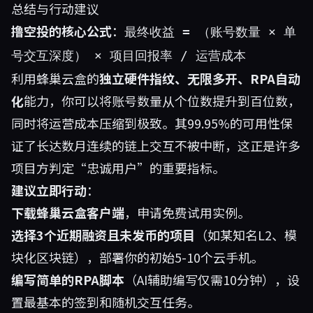
总结与行动建议
撸空投的核心公式
：
最终收益 = （账号数量 × 单
号交互深度） × 项目回报率 / 运营成本
利用
蜂巢云盒
的
独立硬件指纹、无限多开、RPA自动
化
能力，你可以将账号数量从个位数提升到百位数，
同时将运营成本压缩到极致。其99.95%的可用性保
证了长达数月连续的链上交互不被中断，这正是许多
项目方判定“忠诚用户”的重要指标。
建议立即行动
：
下载蜂巢云盒客户端
，申请免费试用实例。
选择3个近期融资且未发币的项目
（如某知名L2、模
块化区块链），部署你的初始5-10个云手机。
编写简单的RPA脚本
（AI辅助编写仅需10分钟），设
置最基本的签到和随机交互任务。