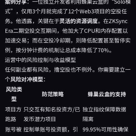
案例分享
：一位独立开发者利用蜂巢云盒的“Solo模
式”，仅用3个月就完成了12个Web3项目的空投任
务。他透露，关键在于
灵活的资源调度
。在ZKSync
Era二期空投交互期间，他加大了CPU和内存配置以
加速交易；而在空投冷却期，则降低配置甚至暂停实
例，按分钟计费的机制让总成本降低了70%。
运营中的风险控制与收益模型
任何副业都有风险，撸空投也不例外。你需要建立一
个
风险对冲模型
：
风险类
防范策略
蜂巢云盒的支持
型
项目方
只交互有知名投资方/已
独立指纹保障数据
跑路
发币潜力项目
隔离
账号被
控制单账号投资额，引
99.95%可用性确保