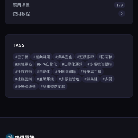
應用場景
179
使用教程
2
TAGS
#雲手機
#副業賺錢
#蜂巢雲盒
#遊戲搬磚
#防關聯
#跨境電商
#RPA自動化
#自動化運營
#多帳號防關聯
#社媒行銷
#自動化
#多開防關聯
#蜂巢雲手機
#社媒營銷
#兼職賺錢
#多帳號管理
#蜂巢鏈
#多開
#多帳號運營
#多賬號防關聯
蜂巢雲端