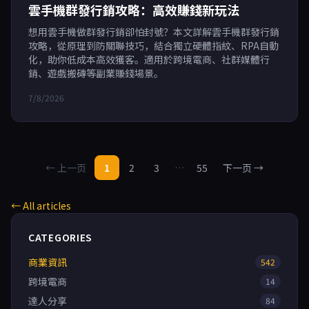
雲手機群發行銷攻略：高效賺錢新玩法
想用雲手機做群發行銷卻怕封號？本文詳解雲手機群發行銷
攻略，從原理到防關聯技巧，結合獨立硬體指紋、RPA自動
化，助你低成本高效獲客。適用於跨境電商、社群媒體行
銷、遊戲搬磚等副業賺錢場景。
7/8/2026
← 上一页
1
2
3
…
55
下一页 →
← All articles
CATEGORIES
商業資訊
542
跨境電商
14
達人分享
84