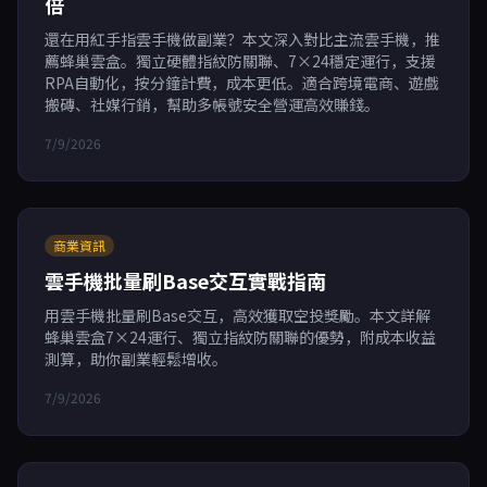
倍
還在用紅手指雲手機做副業？本文深入對比主流雲手機，推
薦蜂巢雲盒。獨立硬體指紋防關聯、7×24穩定運行，支援
RPA自動化，按分鐘計費，成本更低。適合跨境電商、遊戲
搬磚、社媒行銷，幫助多帳號安全營運高效賺錢。
7/9/2026
商業資訊
雲手機批量刷Base交互實戰指南
用雲手機批量刷Base交互，高效獲取空投獎勵。本文詳解
蜂巢雲盒7×24運行、獨立指紋防關聯的優勢，附成本收益
測算，助你副業輕鬆增收。
7/9/2026