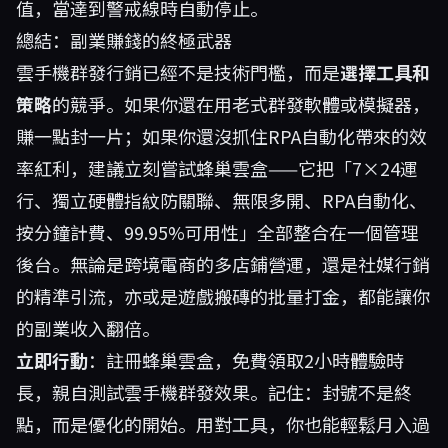
值，當達到警戒線時自動停止。
總結：副業賺錢的終極武器
雲手機群發行銷已經不是技術門檻，而是
選擇工具和
策略
的競爭。如果你還在用老式群發軟體或模擬器，
賺一點封一片；如果你還沒抓住RPA自動化帶來的效
率紅利，建議立刻嘗試
蜂巢雲盒
——它把「7×24運
行、獨立硬體指紋防關聯、無限多開、RPA自動化、
按分鐘計費、99.95%可用性」全部整合在一個管理
後台。無論是跨境電商的多店鋪營運，還是社媒行銷
的精準引流，亦或是遊戲搬磚的批量打金，都能讓你
的副業收入翻倍。
立即行動
：註冊蜂巢雲盒，免費領取2小時體驗時
長，親自測試雲手機群發效果。記住：封號不是終
點，而是優化的開始。用對工具，你也能輕鬆月入過