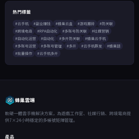
熱門標籤
#云手机
#副业赚钱
#蜂巢云盒
#游戏搬砖
#防关联
#跨境电商
#RPA自动化
#多账号防关联
#社媒营销
#自动化运营
#自动化
#多开防关联
#蜂巢云手机
#多账号运营
#多账号管理
#多开
#云手机群发
#蜂巢链
#批量操作
#云手机多开
蜂巢雲端
軟硬一體雲手機解決方案，為遊戲工作室、社媒行銷、跨境電商提
供7×24小時穩定的多帳號矩陣管理。
產品