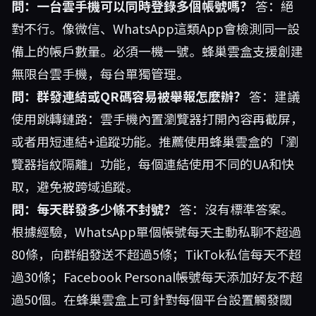
問：一台雲手機可以同時登錄多個帳號嗎？
答：絕
對不行。像微信、WhatsApp這類App會檢測同一設
備上的帳戶數量。必須一機一號。蜂巢雲盒支援創建
無限台雲手機，每台單獨管理。
問：群發連結或QR碼容易被舉報怎麼辦？
答：建議
使用跳轉鏈路：雲手機內置瀏覽器打開內容再截屏，
或者用短連結+追蹤功能。推薦使用蜂巢雲盒的「瀏
覽器指紋隔離」功能，每個連結使用不同的UA和快
取，避免被跨域追蹤。
問：每天群發多少條不封號？
答：沒有標準答案。
根據經驗，WhatsApp單個帳號每天主動私聊不超過
80條，向群組發送不超過5條；TikTok私信每天不超
過30條；Facebook Personal帳號每天添加好友不超
過50個。在蜂巢雲盒上可針對每個平台設置觸發閾