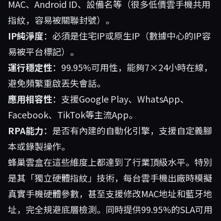
MAC、Android ID、設備名等（很多低價雲手機共用
指紋，容易被關聯封號）。
IP純淨度
：必須是住宅IP或原生IP（數據中心的IP容
易被平台標記）。
運行穩定性
：99.95%可用性，能夠7×24小時在線，
避免頻繁重啟丟失會話。
應用相容性
：支援Google Play、WhatsApp、
Facebook、TikTok等主流App。
RPA能力
：是否有內建的自動化引擎，支援自定義腳
本或錄製操作。
蜂巢雲盒
在這些維度上都達到了行業頂級水平。特別
是其「獨立硬體指紋」技術，每台雲手機出廠時模擬
真實手機硬體參數，甚至支援修改MAC地址和藍牙地
址，完全規避底層檢測。同時提供99.95%的SLA可用