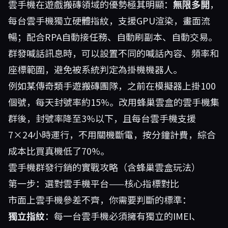
雲手機在遊戲搬磚領域的優勢極其明顯：
無限多開
，
每台雲手機獨立硬體指紋，支援GPU渲染，畫面流
暢；配合RPA自動接任務、自動刷副本、自動交易。
群發喊話訊息時，可以設置不同的喊話內容、頻率和
座標範圍，避免被系統判定為掛機機器人。
例如某傳奇類手遊搬磚團隊，之前在模擬器上掛100
個號，每天封號率約15%。改用
蜂巢雲盒
的雲手機集
群後，封號率降至3%以下，且每台雲手機支援
7×24小時運行，不用關機斷電，按分鐘計費，綜合
成本比買真機低了70%。
雲手機群發行銷的實戰攻略（含蜂巢雲盒玩法）
第一步：選對雲手機平台——核心指標對比
市面上雲手機參差不齊，你需要判斷的標準：
獨立指紋
：每一台雲手機必須擁有獨立的IMEI、