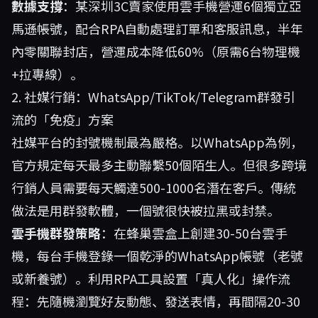
數據支撐
：某深圳3C賣家使用雲手機營運6個獨立亞
馬遜帳號，配合RPA自動處理訂單和客服訊息，半年
內零關聯封店，營運成本降低60%（原需6台物理機
+拉專線）。
2. 社媒行銷：WhatsApp/TikTok/Telegram群發引
流的「免疫」方案
社媒平台的封號機制最為嚴格。以WhatsApp為例，
官方規定每天最多主動聯繫50個陌生人。但很多跨境
行銷人員需要每天觸達500-1000名潛在客戶。傳統
做法是用群發軟體，一個號很快被拉黑或封禁。
雲手機群發策略
：在
蜂巢雲盒
上創建30-50台雲手
機，每台手機登錄一個乾淨的WhatsApp帳號（老號
或新養號）。利用RPA工具設置「真人化」操作流
程：先隨機瀏覽好友動態、發送表情，再間隔20-30