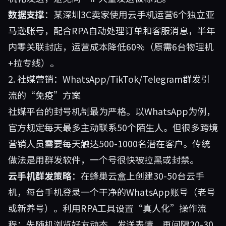
数据支撑
：某深圳3C卖家使用云手机运营6个独立亚
马逊账号，配合RPA自动处理订单和客服消息，半年
内零关联封店，运营成本降低60%（原需6台物理机
+拉专线）。
2. 社媒营销：WhatsApp/TikTok/Telegram群发引
流的“免疫”方案
社媒平台的封号机制最为严格。以WhatsApp为例，
官方规定每天最多主动联系50个陌生人。但很多跨境
营销人员需要每天触达500-1000名潜在客户。传统
做法是用群发软件，一个号很快被拉黑或封禁。
云手机群发策略
：在
蜂巢云盒
上创建30-50台云手
机，每台手机登录一个干净的WhatsApp账号（老号
或新养号）。利用RPA工具设置“真人化”操作流
程：先随机浏览好友动态、发送表情，再间隔20-30