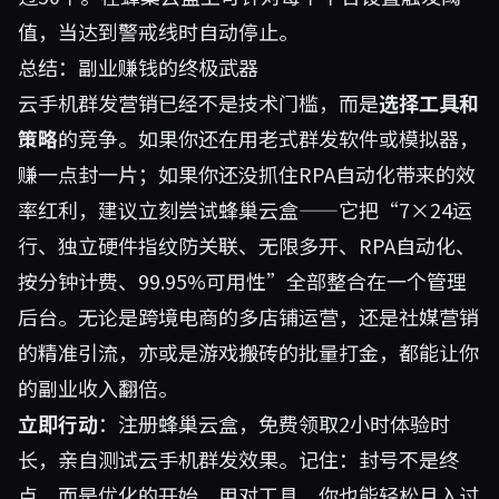
值，当达到警戒线时自动停止。
总结：副业赚钱的终极武器
云手机群发营销已经不是技术门槛，而是
选择工具和
策略
的竞争。如果你还在用老式群发软件或模拟器，
赚一点封一片；如果你还没抓住RPA自动化带来的效
率红利，建议立刻尝试
蜂巢云盒
——它把“7×24运
行、独立硬件指纹防关联、无限多开、RPA自动化、
按分钟计费、99.95%可用性”全部整合在一个管理
后台。无论是跨境电商的多店铺运营，还是社媒营销
的精准引流，亦或是游戏搬砖的批量打金，都能让你
的副业收入翻倍。
立即行动
：注册蜂巢云盒，免费领取2小时体验时
长，亲自测试云手机群发效果。记住：封号不是终
点，而是优化的开始。用对工具，你也能轻松月入过