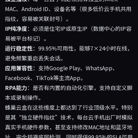
MAC、Android ID、设备名等（很多低价云手机共用
指纹，容易被关联封号）。
IP纯净度
：必须是住宅IP或原生IP（数据中心的IP容
易被平台标记）。
运行稳定性
：99.95%可用性，能够7×24小时在线，
避免频繁重启丢失会话。
应用兼容性
：支持Google Play、WhatsApp、
Facebook、TikTok等主流App。
RPA能力
：是否有内置的自动化引擎，支持自定义脚
本或录制操作。
蜂巢云盒
在这些维度上都达到了行业顶级水平。特别
是其“独立硬件指纹”技术，每台云手机出厂时模拟
真实手机硬件参数，甚至支持修改MAC地址和蓝牙地
址，完全规避底层检测。同时提供99.95%的SLA可用