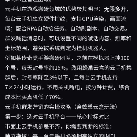
云手机在游戏搬砖领域的优势极其明显：
无限多开
，
每台云手机独立硬件指纹，支持GPU渲染，画面流
畅；配合RPA自动接任务、自动刷副本、自动交易。
群发喊话消息时，可以设置不同的喊话内容、频率和
坐标范围，避免被系统判定为挂机机器人。
例如某传奇类手游搬砖团队，之前在模拟器上挂100
个号，每天封号率约15%。改用
蜂巢云盒
的云手机集
群后，封号率降至3%以下，且每台云手机支持
7×24小时运行，不用关机断电，按分钟计费，综合
成本比买真机低了70%。
云手机群发营销的实操攻略（含蜂巢云盒玩法）
第一步：选对云手机平台——核心指标对比
市面上云手机参差不齐，你需要判断的标准：
独立指纹
：每一台云手机必须拥有独立的IMEI、