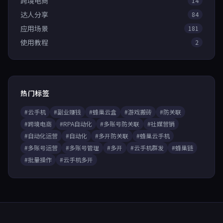
跨境电商
14
达人分享
84
应用场景
181
使用教程
2
热门标签
#云手机
#副业赚钱
#蜂巢云盒
#游戏搬砖
#防关联
#跨境电商
#RPA自动化
#多账号防关联
#社媒营销
#自动化运营
#自动化
#多开防关联
#蜂巢云手机
#多账号运营
#多账号管理
#多开
#云手机群发
#蜂巢链
#批量操作
#云手机多开