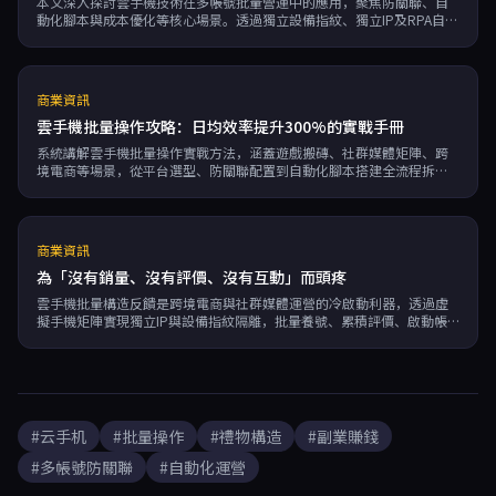
本文深入探討雲手機技術在多帳號批量營運中的應用，聚焦防關聯、自
動化腳本與成本優化等核心場景。透過獨立設備指紋、獨立IP及RPA自動
化功能，可實現批量互動效率提升10倍、成本降低70%以上，為社群媒
體行銷與副業創收的高效解決方案。
商業資訊
雲手機批量操作攻略：日均效率提升300%的實戰手冊
系統講解雲手機批量操作實戰方法，涵蓋遊戲搬磚、社群媒體矩陣、跨
境電商等場景，從平台選型、防關聯配置到自動化腳本搭建全流程拆
解，幫助用戶用技術換時間、用規模換收益，日均效率提升300%。
商業資訊
為「沒有銷量、沒有評價、沒有互動」而頭疼
雲手機批量構造反饋是跨境電商與社群媒體運營的冷啟動利器，透過虛
擬手機矩陣實現獨立IP與設備指紋隔離，批量養號、累積評價、啟動帳
號權重，輕鬆突破新帳號信任壁壘。
#云手机
#批量操作
#禮物構造
#副業賺錢
#多帳號防關聯
#自動化運營