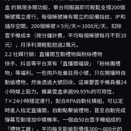
盒
的無限多開功能，單台伺服器即可輕鬆支撐200個
帳號獨立運行，每個帳號擁有獨立的設備指紋、IP和
儲存空間。200個帳號×5元/天＝1000元/天，扣除
雲手機成本（按分鐘計費，平均每個帳號每月不到10
元），月淨利潤輕鬆超過2萬元。
2.2 社媒行銷：直播間互動禮物與粉絲禮物
快手、抖音等平台常有「直播間福袋」「粉絲團禮
物」等福利。一些用戶批量註冊小號，只在開播時自
動搶禮物，然後透過大號回收。這需要雲手機具備24
小時線上能力。蜂巢雲盒承諾99.95%的可用性，
7×24小時穩定運行，配合RPA自動化模組，可以定
時進入指定直播間，自動點擊搶禮物，甚至自動完成
彈幕互動增加中獎機率。一個由50台雲手機組成的
「禮物工廠」，平均每天能搶到價值300～800元的