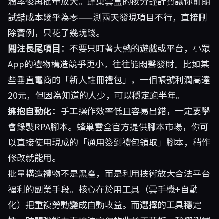
潤率後再批量放大。蜂巢雲盒的按分鐘計費讓你前期
試錯成本幾乎為零——測兩天發現項目不行，直接刪
除實例，只花了幾塊錢。
關注長尾項目
：不要只盯著大熱的遊戲或平台，小眾
App的禮物構造競爭更小，往往能悶聲發財。比如某
些垂直電商的「新人註冊禮包」，一個帳號利潤高達
20元，但因為知道的人少，可以穩定跑半年。
擁抱自動化
：手工操作效率低且容易出錯，一定要學
會錄製RPA腳本。蜂巢雲盒官方提供腳本市場，你可
以直接使用現成的「通用簽到禮包領取」腳本，稍作
修改就能用。
批量構造禮物不是黑產，而是利用技術放大合法平台
福利的副業手段。核心在於用工具（雲手機+自動
化）把重複勞動變成自動收益。而選擇的工具穩定