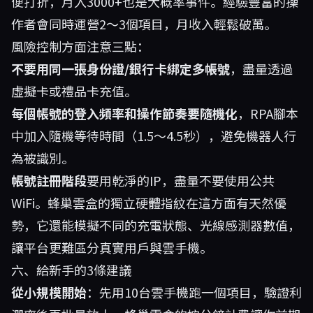
便打折，月入3000+也是大概率事件。經驗豐富的操
作者會同時運營2～3個項目，月收入輕鬆破萬。
風險控制方面注意三點：
不要用同一張身份證/銀行卡綁定多帳號
，盡量透過
虛擬卡或禮品卡充值。
每個帳號的登入頻率和操作節奏要隨機化
，RPA腳本
中加入隨機等待時間（1.5～4.5秒），避免機器人行
為被識別。
帳號註冊階段
要用乾淨的IP，盡量不要使用公共
WiFi。蜂巢雲盒的獨立硬體指紋在這方面有天然優
勢，它還能模擬不同的充電狀態、光線感測器數值，
讓平台更難區分真實用戶與雲手機。
六、給新手的3條建議
從小規模開始
：先用10台雲手機跑一個項目，驗證利