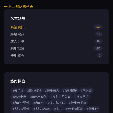
← 返回部落格列表
文章分類
商業資訊
542
跨境電商
14
達人分享
84
應用場景
181
使用教程
2
熱門標籤
#云手机
#副业赚钱
#蜂巢云盒
#游戏搬砖
#防关联
#跨境电商
#RPA自动化
#多账号防关联
#社媒营销
#自动化运营
#自动化
#多开防关联
#蜂巢云手机
#多账号运营
#多账号管理
#多开
#云手机群发
#蜂巢链