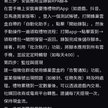
第三步：安裝應用並錄製RPA腳本
在雲手機上安裝需要擼禮物的App（如遊戲、抖音、
亞馬遜買家版等）。登入一個測試帳號，打開蜂巢雲
盒自帶的「自動化助手」，點擊「開始錄製」，然後
手動操作一遍領取禮物流程：打開app→點擊簽到→
領取禮包→關閉彈窗→返回。錄製完成後儲存腳本。
接著，利用「批次執行」功能，將腳本應用到所有雲
手機，並設定定時觸發（如每天4:00）。
第四步：監控與提現
建一個微信群或使用蜂巢雲盒的「告警通知」功能，
當某個帳號出現問題（如被封、任務失敗）時及時處
理。禮物累積到一定數量後，可以透過遊戲內交易、
社媒回收商或電商平台轉售。建議每7天提現一次，
保持現金流。