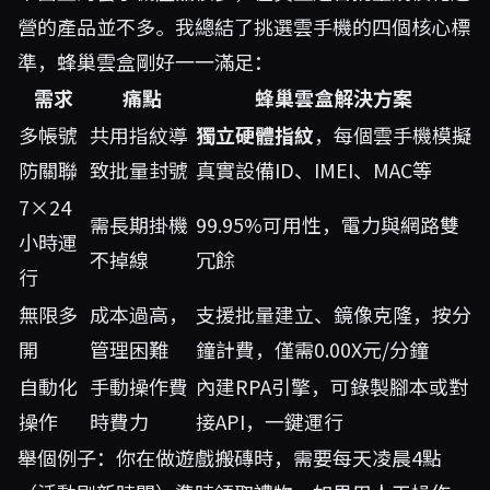
營的產品並不多。我總結了挑選雲手機的四個核心標
準，蜂巢雲盒剛好一一滿足：
需求
痛點
蜂巢雲盒解決方案
多帳號
共用指紋導
獨立硬體指紋
，每個雲手機模擬
防關聯
致批量封號
真實設備ID、IMEI、MAC等
7×24
需長期掛機
99.95%可用性，電力與網路雙
小時運
不掉線
冗餘
行
無限多
成本過高，
支援批量建立、鏡像克隆，按分
開
管理困難
鐘計費，僅需0.00X元/分鐘
自動化
手動操作費
內建RPA引擎，可錄製腳本或對
操作
時費力
接API，一鍵運行
舉個例子：你在做遊戲搬磚時，需要每天凌晨4點