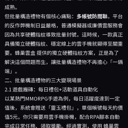
成熟。
但批量構造禮物有個核心痛點：
多帳號防關聯
。平台
的反作弊機制日益嚴格，普通模擬器或廉價雲服務會
因為共享硬體指紋導致批量封號。這時候，一款真正
具備獨立硬體指紋、穩定線上的雲手機就顯得至關重
要。
蜂巢雲盒
提供的獨立硬體指紋方案，正是為了
解決這個問題而生，讓批量構造禮物不再擔心「一鍋
端」。
二、批量構造禮物的三大變現場景
2.1 遊戲搬磚：每日禮包+活動道具自動化
以某熱門MMORPG手遊為例，每日活躍度達到一定
值後，系統會贈送「靈玉禮包」，單個帳號每天約價
值5元。你只需要用雲手機掛機，配合RPA腳本自動
完成日常任務、領取獎勵。經過實測，使用
蜂巢雲