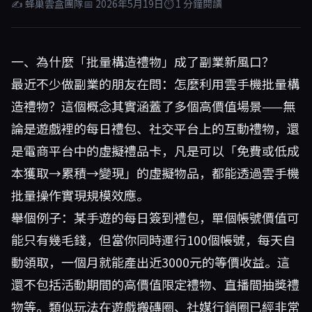
✍ 蜂巢雲盒團隊
📅 2026年5月19日
⏱ 1 分鐘閱讀
一、為什麼「批量構造禮物」成了副業新風口？
最近不少做副業的朋友在問：怎麼利用雲手機批量構
造禮物？這個概念其實涵蓋了多個高價值場景——無
論是遊戲裡的每日禮包、社交平台上的互動禮物，還
是電商平台中的虛擬禮品卡，凡是可以「免費或低成
本獲取→累積→變現」的虛擬物品，都能透過雲手機
批量操作實現規模效應。
舉個例子：某手遊的每日簽到禮包，單個帳號價值可
能只有幾毛錢，但當你同時運行100個帳號，每天自
動領取，一個月就能產出近3000元的等價收益。這
還不包括活動期間的高價值限定禮物、直播間抽獎禮
物等。類似玩法在遊戲搬磚圈、社媒行銷圈已經非常