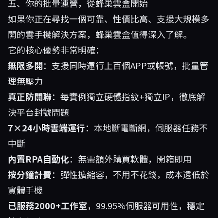
五、你的批量運營，從蜂巢雲盒開始
如果你正在尋找一個可靠、性價比高、支援大規模多
開的雲手機解決方案，
蜂巢雲盒
值得深入了解。
它的核心優勢非常明確：
無限多開
：支援同時運行上百個APP或帳號，批量管
理無壓力
真正防關聯
：每實例獨立硬體指紋+獨立IP，徹底解
決平台封號問題
7×24小時雲端運行
：本地斷電斷網，伺服器任務不
中斷
內置RPA自動化
：無需額外購買軟體，開箱即用
按分鐘計費
：彈性擴縮容，不用不花錢，成本遠低於
實體手機
已服務2000+工作室
，99.95%伺服器可用性，穩定