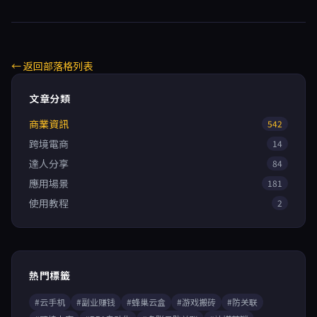
← 返回部落格列表
文章分類
商業資訊
542
跨境電商
14
達人分享
84
應用場景
181
使用教程
2
熱門標籤
#云手机
#副业赚钱
#蜂巢云盒
#游戏搬砖
#防关联