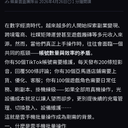
✍ 蜂巢雲盒團隊
📅 2026年4月26日
⏱ 1 分鐘閱讀
在數字經濟時代，越來越多的人開始探索副業變現、
跨境電商、社媒矩陣運營甚至遊戲搬磚等多元收入來
源。然而，當他們真正上手操作時，往往會面臨一個
共同的瓶頸——
帳號數量與效率的矛盾
。
你有50個TikTok帳號需要維護，每天發布200條短影
音，回覆500條評論；你有30個亞馬遜店鋪需要上
貨、優化、客服；你有100個遊戲角色需要日常任
務、刷副本、掛機練級——如果全部用真機操作，光
設備成本就足以讓人望而卻步，更別提後續的充電管
理、切換登入、設備維護……
這就是雲手機批量操作成為剛需的背景。
一、什麼是雲手機批量操作