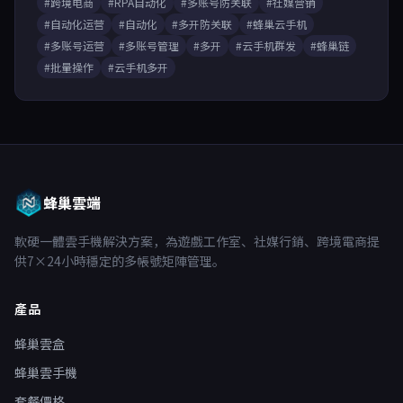
#跨境电商
#RPA自动化
#多账号防关联
#社媒营销
#自动化运营
#自动化
#多开防关联
#蜂巢云手机
#多账号运营
#多账号管理
#多开
#云手机群发
#蜂巢链
#批量操作
#云手机多开
蜂巢雲端
軟硬一體雲手機解決方案，為遊戲工作室、社媒行銷、跨境電商提
供7×24小時穩定的多帳號矩陣管理。
產品
蜂巢雲盒
蜂巢雲手機
套餐價格