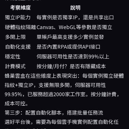
考察維度
說明
獨立IP能力
每實例是否獨享IP，還是共享出口
硬體指紋隔離
Canvas、WebGL等參數是否獨立
多開上限
單帳戶最高支援多少實例並發
自動化支援
是否內置RPA或提供API接口
穩定性
伺服器可用性是否達到99%以上
計費模式
按分鐘/月付？是否有隱藏成本
蜂巢雲盒
在這些維度上表現突出：每個實例獨立硬體
指紋+獨立IP，支援無限多開，伺服器可用性
99.95%，已服務超過2000家工作室。按分鐘計費，
成本可控。
第三步：配置自動化腳本，搭建批量任務流
選好平台後，需要為每個雲手機實例配置自動化任