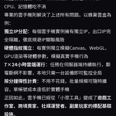
CPU、記憶體吃不消
專業的雲手機則解決了上述所有問題。以
蜂巢雲盒
為
例：
獨立IP分配
：每個雲手機實例擁有獨立IP，出口IP完
全隔離，徹底規避IP關聯風險
硬體指紋獨立
：每實例獨立模擬Canvas、WebGL、
GPU渲染等硬體參數，模擬真實手機行為
7×24小時雲端運行
：任務在伺服器端持續執行，斷
電斷網不影響，本地只需一台設備即可監控全局
按分鐘彈性計費
：不用不花錢，批量規模可隨時擴
容，單帳號成本遠低於實體手機
正因如此，雲手機已經從「小眾工具」變成了
遊戲工
作室、跨境賣家、社媒運營者、副業玩家的標配基礎
設施
。