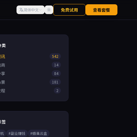
免费试用
查看套餐
简体中文
分类
资讯
542
电商
14
分享
84
场景
181
教程
2
标签
手机
#副业赚钱
#蜂巢云盒