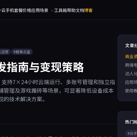
件
云手机
套餐价格
应用场景
工具箱
帮助文档
博客
文章
化运营
#蜂巢云盒
商业
 开发指南与变现策略
跨境
达人
营，支持7×24小时云端运行、多账号管理和独立指
应用
铺管理及游戏搬砖等场景，可显著降低设备成本
使用
现的技术解决方案。
热门
#云