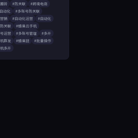
戏搬砖
#防关联
#跨境电商
A自动化
#多账号防关联
媒营销
#自动化运营
#自动化
开防关联
#蜂巢云手机
账号运营
#多账号管理
#多开
手机群发
#蜂巢链
#批量操作
手机多开