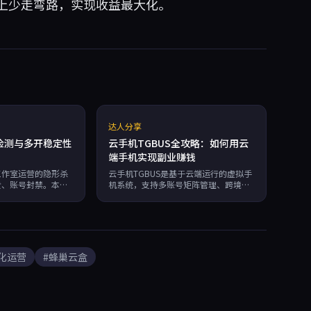
上少走弯路，实现收益最大化。
达人分享
检测与多开稳定性
云手机TGBUS全攻略：如何用云
端手机实现副业赚钱
工作室运营的隐形杀
云手机TGBUS是基于云端运行的虚拟手
溃、账号封禁。本文
机系统，支持多账号矩阵管理、跨境电
、日志分析、压力测
商防关联、社媒营销自动化及游戏搬
推荐采用独立资源隔
砖，助你降低70%运营成本，实现副业
务，从源头规避内存
全自动赚钱。
24小时稳定多开。
化运营
#蜂巢云盒