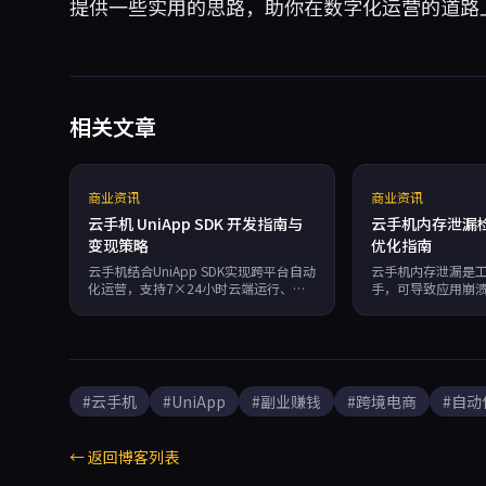
提供一些实用的思路，助你在数字化运营的道路
相关文章
商业资讯
商业资讯
云手机 UniApp SDK 开发指南与
云手机内存泄漏
变现策略
优化指南
云手机结合UniApp SDK实现跨平台自动
云手机内存泄漏是
化运营，支持7×24小时云端运行、多
手，可导致应用崩
账号管理和独立指纹防关联。适用于社
提供ADB命令监控
媒矩阵引流、跨境电商多店铺管理及游
试等检测方法，并
戏搬砖等场景，可显著降低设备成本并
离技术的云手机服
提升运营效率，是创业者和工作室实现
泄漏风险，确保7×
高效变现的技术解决方案。
#云手机
#UniApp
#副业赚钱
#跨境电商
#自动
← 返回博客列表