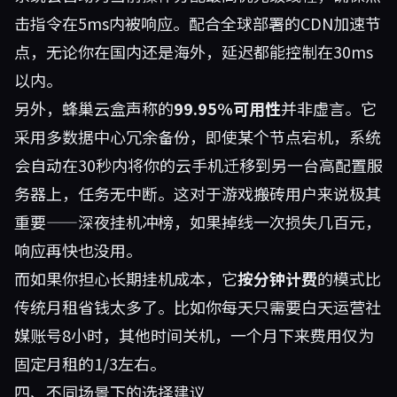
击指令在5ms内被响应。配合全球部署的CDN加速节
点，无论你在国内还是海外，延迟都能控制在30ms
以内。
另外，蜂巢云盒声称的
99.95%可用性
并非虚言。它
采用多数据中心冗余备份，即使某个节点宕机，系统
会自动在30秒内将你的云手机迁移到另一台高配置服
务器上，任务无中断。这对于游戏搬砖用户来说极其
重要——深夜挂机冲榜，如果掉线一次损失几百元，
响应再快也没用。
而如果你担心长期挂机成本，它
按分钟计费
的模式比
传统月租省钱太多了。比如你每天只需要白天运营社
媒账号8小时，其他时间关机，一个月下来费用仅为
固定月租的1/3左右。
四、不同场景下的选择建议