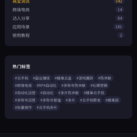
商业资讯
542
跨境电商
14
达人分享
84
应用场景
181
使用教程
2
热门标签
#云手机
#副业赚钱
#蜂巢云盒
#游戏搬砖
#防关联
#跨境电商
#RPA自动化
#多账号防关联
#社媒营销
#自动化运营
#自动化
#多开防关联
#蜂巢云手机
#多账号运营
#多账号管理
#多开
#云手机群发
#蜂巢链
#批量操作
#云手机多开