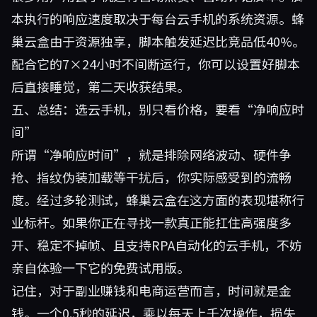
本执行的响应速度取决于每台云手机的系统资源。蜂
巢云盒由于资源独享，脚本触发延迟比竞品低40%。
配合它的7×24小时不间断运行，你可以设置好脚本
后直接睡觉，第二天收获结果。
五、总结：选云手机，别只看价格，要看“净响应时
间”
所谓“净响应时间”，就是排除网络波动、硬件争
抢、指纹伪装加载等干扰后，你实际感受到的流畅
度。经过多轮测试，蜂巢云盒在这方面的表现堪称行
业标杆。如果你正在寻找一款真正能扛住高强度多
开、稳定不掉帧、且支持RPA自动化的云手机，不妨
亲自体验一下它的免费试用版。
记住，对于副业赚钱和电商运营而言，时间就是金
钱。一个0.5秒的延迟，乘以每天上千次操作，损失