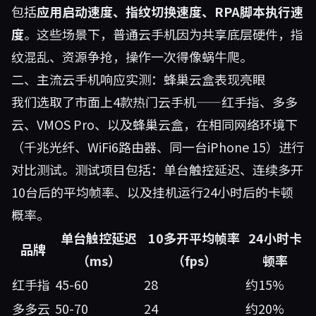
包括
应用启动速度、指纹切换速度、RPA脚本执行速
度
。这些场景下，普通云手机因为共享底层硬件，指
纹混乱、资源争抢，操作一次得像蜗牛爬。
二、主流云手机响应实测：蜂巢云盒表现亮眼
我们选取了市面上4款热门云手机——红手指、多多
云、VMOS Pro、以及
蜂巢云盒
，在相同网络环境下
（千兆光纤、WiFi6路由器、同一台iPhone 15）进行
对比测试。测试项目包括：单台触控延迟、连续多开
10台后的平均帧率、以及挂机运行24小时后的卡顿
概率。
单台触控延迟
10多开平均帧率
24小时卡
品牌
（ms）
（fps）
顿率
红手指
45-60
28
约15%
多多云
50-70
24
约20%