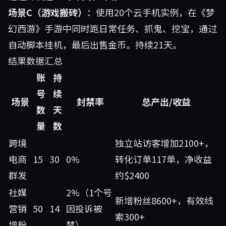
场景C（游戏搬砖）
：使用20个云手机实例，在《梦
幻西游》手游中同时跑日常任务、抓鬼、挖宝，通过
自动脚本挂机，最后出售金币。持续21天。
结果数据汇总
账
持
号
续
场景
封禁率
总产出/收益
数
天
量
数
跨境
独立站访客增加2100+，
电商
15
30
0%
转化订单117单，净收益
群发
约$2400
社媒
2%（1个号
新增粉丝8600+，有效线
营销
50
14
因投诉被
索300+
增粉
禁）