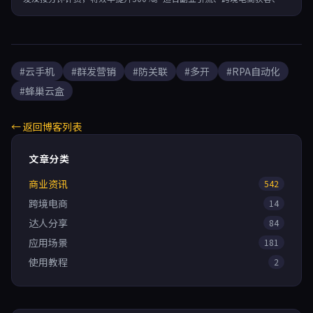
媒养号及游戏搬砖，月成本不足300元，轻松实现多账号矩阵高效拓客。
#云手机
#群发营销
#防关联
#多开
#RPA自动化
#蜂巢云盒
← 返回博客列表
文章分类
商业资讯
542
跨境电商
14
达人分享
84
应用场景
181
使用教程
2