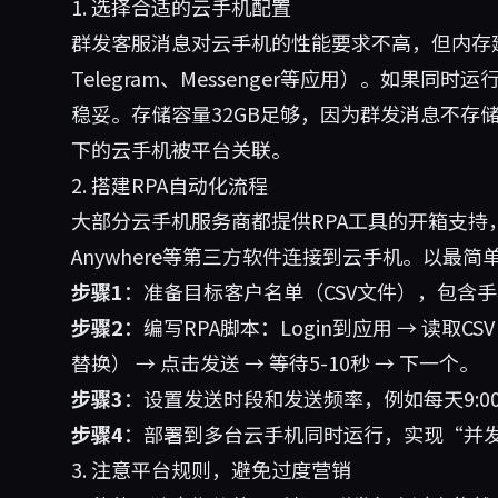
1. 选择合适的云手机配置
群发客服消息对云手机的性能要求不高，但内存建议
Telegram、Messenger等应用）。如果
稳妥。存储容量32GB足够，因为群发消息不存储
下的云手机被平台关联。
2. 搭建RPA自动化流程
大部分云手机服务商都提供RPA工具的开箱支持，或者你
Anywhere等第三方软件连接到云手机。以最
步骤1
：准备目标客户名单（CSV文件），包含
步骤2
：编写RPA脚本：Login到应用 → 读取C
替换） → 点击发送 → 等待5-10秒 → 下一个。
步骤3
：设置发送时段和发送频率，例如每天9:00-
步骤4
：部署到多台云手机同时运行，实现“并
3. 注意平台规则，避免过度营销