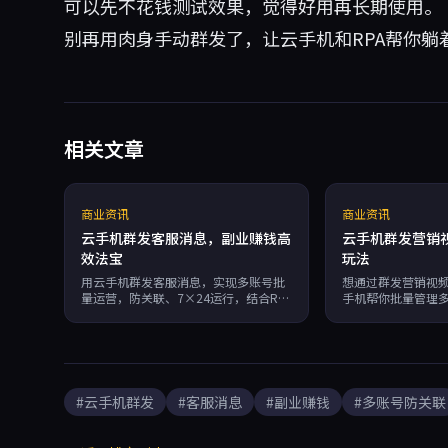
可以先不花钱测试效果，觉得好用再长期使用。
别再用肉身手动群发了，让云手机和RPA帮你躺
相关文章
商业资讯
商业资讯
云手机群发客服消息，副业赚钱高
云手机群发营销
效法宝
玩法
用云手机群发客服消息，实现多账号批
想通过群发营销视
量运营，防关联、7×24运行，结合RPA
手机帮你批量管理
自动化提升效率。本文分享跨境电商、
动化运营。蜂巢云
社媒营销、游戏搬砖等副业场景下的实
纹、无限多开、按
战技巧，并推荐蜂巢云盒实现安全稳定
分享。
群发。
#云手机群发
#客服消息
#副业赚钱
#多账号防关联