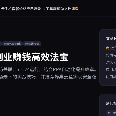
件
云手机
套餐价格
应用场景
工具箱
帮助文档
博客
文章
#RPA自动化
#蜂巢云盒
商业
副业赚钱高效法宝
跨境
达人
关联、7×24运行，结合RPA自动化提升效率。
应用
场景下的实战技巧，并推荐蜂巢云盒实现安全稳
使用
热门
#云