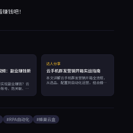
着赚钱吧！
达人分享
视频：副业赚钱新
云手机群发营销开箱实战指南
本文详解云手机群发营销开箱全流程，
从选品、配置到自动化运营，结合蜂巢
频实现副业赚钱？云
云盒独立硬件指纹与RPA工具，助您低
多账号、防关联、自
成本实现多账号防关联与批量群发，副
盒提供独立硬件指
业赚钱、跨境电商、社媒营销必备。
分钟计费，实用干货
#RPA自动化
#蜂巢云盒