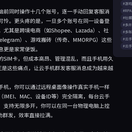
#游
脑前同时操作十几个账号，逐一手动回复客服消
#RP
#社
可怜。更头疼的是，一旦多个账号在同一设备登
#多
其是跨境电商（如Shopee、Lazada）、社
#多
er、Telegram）、游戏搬砖（传奇、MMORPG）这些
#云
#云
息更是家常便饭。
SIM卡，但成本高昂、管理混乱，而且手机用久
正是这些痛点，让云手机群发客服消息成为越来越
手机，你可以通过远程桌面像操作真实手机一样
MEI、MAC、设备ID等）完全隔离，每台云手
；支持无限多开，你可以在同一台物理电脑上控
助群发，效率直接拉满。