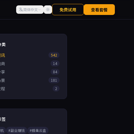
免费试用
查看套餐
简体中文
分类
资讯
542
电商
14
分享
84
场景
181
教程
2
标签
手机
#副业赚钱
#蜂巢云盒