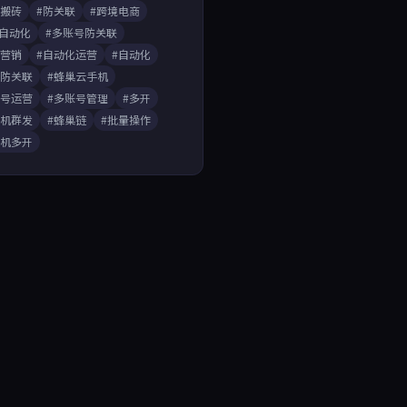
戏搬砖
#防关联
#跨境电商
A自动化
#多账号防关联
媒营销
#自动化运营
#自动化
开防关联
#蜂巢云手机
账号运营
#多账号管理
#多开
手机群发
#蜂巢链
#批量操作
手机多开