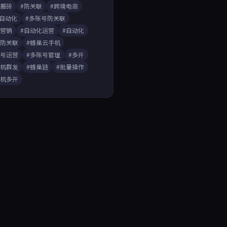
戏搬砖
#防关联
#跨境电商
A自动化
#多账号防关联
媒营销
#自动化运营
#自动化
开防关联
#蜂巢云手机
账号运营
#多账号管理
#多开
手机群发
#蜂巢链
#批量操作
手机多开