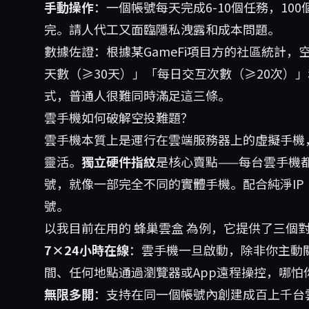
手動操作
：一個帳號每天完成6-10個任務，100
完。請人代工又面臨隱私洩露和成本問題。
數據佐證：根據某GameFi項目方的社區統計
天數（≥30天）」「每日交互次數（≥20次）
式，普通人很難同時滿足這三條。
雲手機如何破解空投難題？
雲手機本質上是運行在雲端服務器上的虛擬手機，擁
靈活。
獨立硬件指紋
是核心賣點——每台雲手機都擁有
號，就像一部完全不同的實體手機。配合純淨IP
號。
以我目前在用的
蜂巢雲盒
為例，它提供了三個對
7×24小時在線
：雲手機一旦啟動，除非你主動
間、任何地點通過瀏覽器或App遠程操控，哪
無限多開
：支持在同一個帳號內創建成百上千台雲