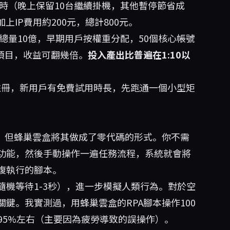
小時（晚上保留10台繼續掛機，其他暫停節省成
；加上IP費用約200元，總計800元。
投代幣總量10億，早期用戶按權重分配，50個核心帳號
門項目，收益可翻幾倍。
投入產出比普遍在1:10以
冊，新用戶有免費試用時長，先跑通一個小型矩
生，但蜂巢雲盒將其做成了零代碼的形式。你不需
功能，然後手動操作一遍任務流程，系統就會將
複執行的腳本。
機等待1-3秒），進一步模擬人類行為。對於空
鍵。我實測過，用蜂巢雲盒的RPA腳本操作100
95%左右（主要因為疲勞導致的誤操作）。