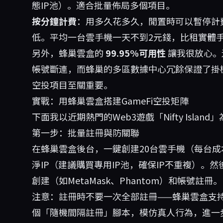
態IP池）。適合批量佈局多個項目。
按分鐘計費
：用多久花多久，閒置時可以暫停計
低。平均一台雲手機一天不到2元錢，比租實體手
另外，蜂巢雲盒的
99.95%可用性
讓我很放心。
帳號斷連，而蜂巢的多區數據中心冗餘保證了掛
空投項目至關重要。
實戰：用蜂巢雲盒搭建GameFi空投矩陣
下面我以近期熱門的Web3遊戲「Nifty Isl
第一步：批量註冊與防關聯
在蜂巢雲盒後台，一鍵創建20台雲手機（每台成本
淨IP（建議購買專用IP池，確保IP不重複）。
創建（如MetaMask、Phantom）和帳號註冊。
注意：註冊時不要一次全部註冊——蜂巢雲盒支持
個「隨機間隔註冊」腳本，模仿真人行為，進一