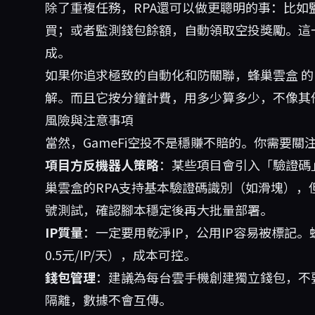
除了重複任務，RPA還可以做更聰明的事：比如
買；或者監測錢包餘額，自動領取空投獎勵。這
成。
如果你追求極致的自動化和防關聯，
蜂巢雲盒
的
解。而且它按分鐘計費，用多少算多少，不像其
風險與注意事項
當然，GameFi空投不是穩賺不賠的。你需要關
項目方反機器人策略
：某些項目會引入「驗證碼
巢雲盒的RPA支持基本驗證碼識別（如滑塊），但
號測試，確認腳本穩定後再大批量部署。
IP質量
：一定要用乾淨IP，公用IP容易被標記
0.5元/IP/天），成本可控。
錢包管理
：建議為每台雲手機創建獨立錢包，不
隔離，數據不會互傳。