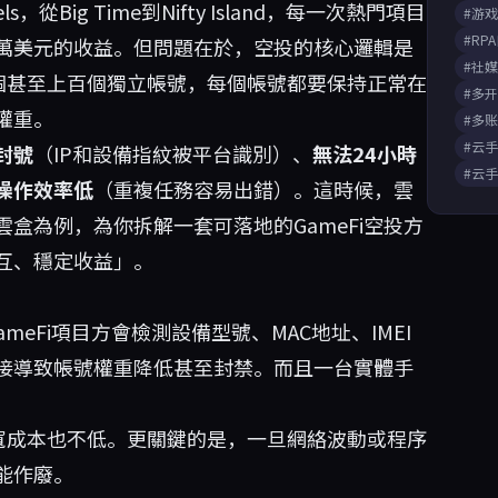
s，從Big Time到Nifty Island，每一次熱門項目
#游
#RP
萬美元的收益。但問題在於，空投的核心邏輯是
#社
個甚至上百個獨立帳號，每個帳號都要保持正常在
#多
權重。
#多
#云
封號
（IP和設備指紋被平台識別）、
無法24小時
#云
操作效率低
（重複任務容易出錯）。這時候，雲
盒為例，為你拆解一套可落地的GameFi空投方
互、穩定收益」。
eFi項目方會檢測設備型號、MAC地址、IMEI
接導致帳號權重降低甚至封禁。而且一台實體手
帶寬成本也不低。更關鍵的是，一旦網絡波動或程序
能作廢。