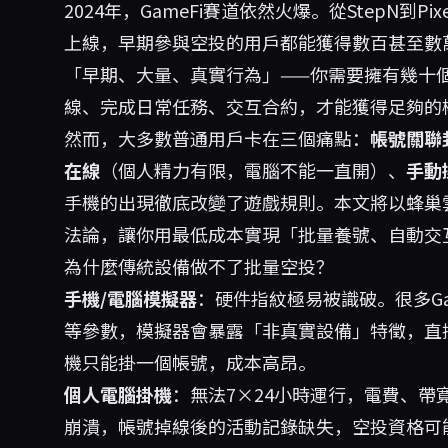
2024年，GameFi賽道依然火爆。從StepN到Pixel
上線，早期參與空投的用戶都能獲得數百甚至數
「早期、大量、真實行為」——你需要擁有幾十
線、完成日常任務、交互合約，才能獲得足夠的
然而，大多數普通用戶卡在三個痛點：
帳號關聯
在線
（個人精力有限，電腦不能一直開）、
手動
手機的出現徹底改變了遊戲規則。本文將以蜂巢雲
法論，讓你用最低成本實現「批量養號、自動交
為什麼傳統設備做不了批量空投？
手機/電腦模擬器
：硬件指紋極易被識破。很多Gam
等參數，模擬器會暴露「非真實設備」特徵，直
機只能掛一個帳號，成本高昂。
個人電腦掛機
：無法7×24小時運行，電費、
崩潰，帳號掉線後的活動記錄缺失，空投資格可