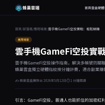
蜂巢雲端
首頁
雲盒硬體
首頁
/
部落格
/
應用場景
/
雲手機GameFi空投實戰：輕鬆躺賺
應用場景
雲手機GameFi空投實
雲手機GameFi空投操作指南，解決多帳號防關
蜂巢雲盒獨立硬體指紋按分鐘計費，適合副業賺
✍ 蜂巢雲盒團隊
📅 2026年5月12日
⏱ 1 分鐘閱讀
引言：GameFi空投，普通人也能抓住的加密紅