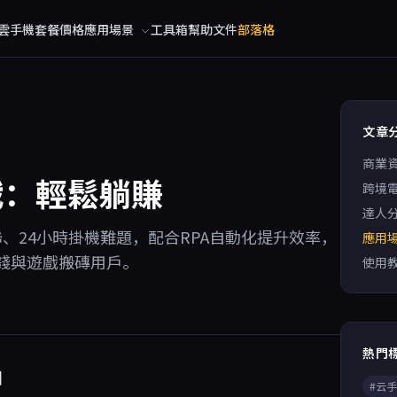
雲手機
套餐價格
應用場景
工具箱
幫助文件
部落格
文章
商業
戰：輕鬆躺賺
跨境
達人
聯、24小時掛機難題，配合RPA自動化提升效率，
應用
錢與遊戲搬磚用戶。
使用
熱門
利
#云