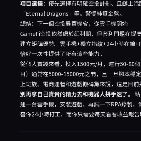
項目選擇
：優先選擇有明確空投計劃、且鏈上活躍度容
「Eternal Dragons」等。警惕純資金盤。
總結：下一個空投暴富機會，從雲手機開始
GameFi空投依然處於紅利期，但套利門檻在
建立矩陣優勢。雲手機+獨立指紋+24小時在線
恰好一次性提供了所有這些能力。
從個人實踐來看，投入1500元/月，運行50-8
目）通常在5000-15000元之間，且一旦腳
上班族、電商運營和遊戲搬磚黨來說，這是目前
別再拿自己寶貴的精力去和機器人拼手速了。
點
建一台雲手機，安裝遊戲，再試一下RPA錄製，
替你24小時打工，而你只需要每天看看收益報告