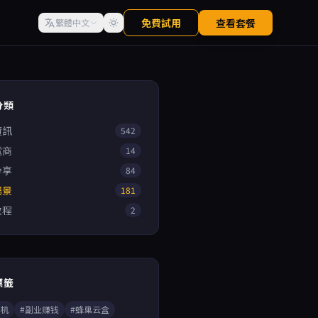
免費試用
查看套餐
繁體中文
分類
資訊
542
電商
14
分享
84
場景
181
教程
2
標籤
手机
#副业赚钱
#蜂巢云盒