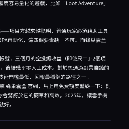
易量化的遊戲，比如「Loot Adventure」
提高——項目方越來越聰明，普通玩家必須藉助工具
+RPA自動化，這四個要素缺一不可。而蜂巢雲盒
0個帳號，三個月的空投總收益（即使只中1-2個項
本穩定，後續幾乎零人工成本。對於想通過副業賺錢的
技術門檻最低、回報最穩健的路徑之一。
擊
蜂巢雲盒
官網，馬上用免費額度體驗一下：創
你會驚訝於它的簡單和高效。2025年，讓雲手機
就好。