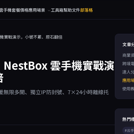
雲手機
套餐價格
應用場景
工具箱
幫助文件
部落格
雲手機實戰演示，小號不累、原石翻倍
文章
商業
estBox 雲手機實戰演
跨境
達人
倍
應用
使用
援無限多開、獨立IP防封號、7×24小時離線托
熱門
#云