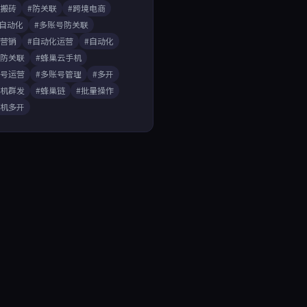
戏搬砖
#防关联
#跨境电商
A自动化
#多账号防关联
媒营销
#自动化运营
#自动化
开防关联
#蜂巢云手机
账号运营
#多账号管理
#多开
手机群发
#蜂巢链
#批量操作
手机多开