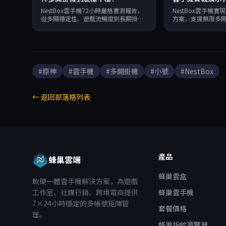
翻倍
NestBox雲手機72小時嚴格實測報告，
NestBox雲手機
從多開穩定性、遊戲流暢度到長期掛機
方案，支援無限多開
斷連率逐項拆解，6開原神幀率穩定45-
7×24小時離線托管
50幀，斷連率低於行業均值。
元，讓原石翻倍不
#原神
#雲手機
#多開掛機
#小號
#NestBox
← 返回部落格列表
產品
蜂巢雲端
蜂巢雲盒
軟硬一體雲手機解決方案，為遊戲
工作室、社媒行銷、跨境電商提供
蜂巢雲手機
7×24小時穩定的多帳號矩陣管
套餐價格
理。
蜂巢指紋瀏覽器