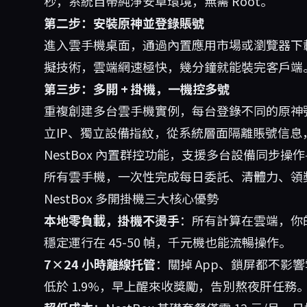
秒，系統自帶純淨安卓環境，無需 Root。
第二步：安裝原神並登錄賬號
進入雲手機桌面，通過內置應用市場或瀏覽器下載《原
擬技術，雲端網速極快，幾分鐘就能裝完客戶端
第三步：多開 + 掛機，一機控多號
重複創建多台雲手機實例，每台登錄不同的原神號。N
立IP、獨立設備指紋，從系統層面隔離賬號信息
NestBox 內置群控功能，支援多台設備同步
所有雲手機，一次性完成每日委託、清體力、領獎勵
NestBox 多開掛機三大核心優勢
本地零負載，掛機不燙手
：所有計算在雲端，你的
穩定運行在 45-50 幀，千元機也能流暢操作。
7×24 小時離線托管
：關掉 App、鎖屏都不影響雲
低於 1.9%，早上醒來收獎勵，告別熬夜肝任務