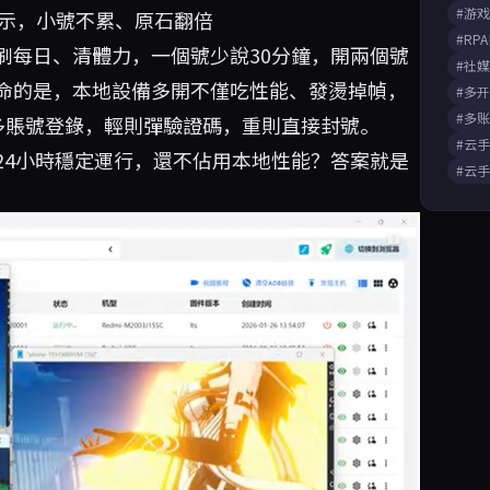
#游
戰演示，小號不累、原石翻倍
#RP
刷每日、清體力，一個號少說30分鐘，開兩個號
#社
命的是，本地設備多開不僅吃性能、發燙掉幀，
#多
#多
多賬號登錄，輕則彈驗證碼，重則直接封號。
#云
24小時穩定運行，還不佔用本地性能？答案就是
#云