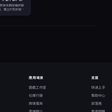
實現原神多開掛機終極
、獨立IP防封號、
，日均成本僅0.4
再是夢。
應用場景
支援
遊戲工作室
快速上手
社媒行銷
幫助中心
跨境電商
部落格
雲端辦公
常見問題