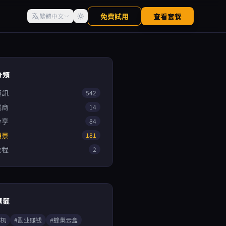
免費試用
查看套餐
繁體中文
分類
資訊
542
電商
14
分享
84
場景
181
教程
2
標籤
手机
#副业赚钱
#蜂巢云盒