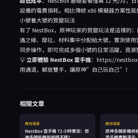
超低成本
：NestBox 基礎套餐僅需 12 元/
設備的電費損耗。相比傳統 x86 模擬器方案性
小號養大號的質變玩法
有了 NestBox，原神玩家的質變玩法是這樣
遇之緣、摩拉、材料集中分配給大號。實測使用雲
同步操作，即可完成多個小號的日常活躍，資源
💡
立即體驗 NestBox 雲手機
：
https://nestbo
用通道，解放雙手，讓原神”自己玩自己”！
相關文章
應用場景
應用場景
NestBox 雲手機 72 小時實測：原
原神多開掛機終極方
神多開掛機到底穩不穩？
雲手機實戰演示