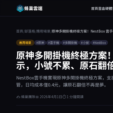
蜂巢雲端
首頁
雲盒硬體
首頁
/
部落格
/
應用場景
/
原神多開掛機終極方案！NestBox 
應用場景
#原神
#雲手機
#多開掛機
#小號
#NestBox
原神多開掛機終極方案！N
示，小號不累、原石翻
NestBox雲手機實現原神多開掛機終極方案，支
管，日均成本僅0.4元，讓原石翻倍不再是夢。
✍ 蜂巢團隊
📅 2026年4月1日
⏱ 1 分鐘閱讀