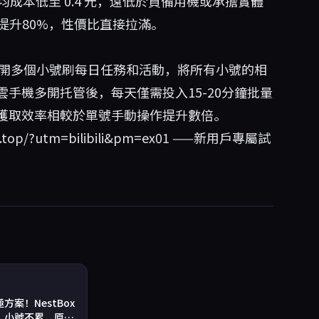
月，日均成本低至 0.4 元，遠低於買備用機或承擔實體
能提升80%，性價比直接拉滿。
的：開多個小號刷每日任務和活動，將所有小號的相
手機多開托管後，每天僅需投入15-20分鐘批量
獲取效率相較於單號手動操作提升數倍。
x.top/?utm=bilibili&pm=ex01
——新用戶專屬試
案！NestBox
，小號不累、原石