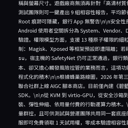
稱與螢幕尺寸。遊戲廠商無須再針對「高清材質
測試團隊則可一鍵產出 9 組相容性報告，平均節省 
Root 痕跡可隱藏，銀行 App 無警告\n\n
Android 使用者空間拆分為 System、Vendo
驗證。權限模型方面，支援 13 種原子權限的細粒度
制：Magisk、Xposed 等框架預設即遭隔離；
，宿主機的 SafetyNet 仍可正常通過，銀
su
本、卻又擔心觸發風險控管的業務而言，這項功能堪
程式化的積木\n\n根據蜂巢路線圖，2026 年第三季將
聯合社群上線 AIGC 腳本商店。目前僅內建《
SDK。\n\n從 KVM 到 virtio-GPU，從
裝、彈性伸縮、依用量付費的行動運算力積木。\
量群控，且可供測試與營運團隊共用同一套底座
服即可免費領取 1 天試用權，零成本驗證相容性