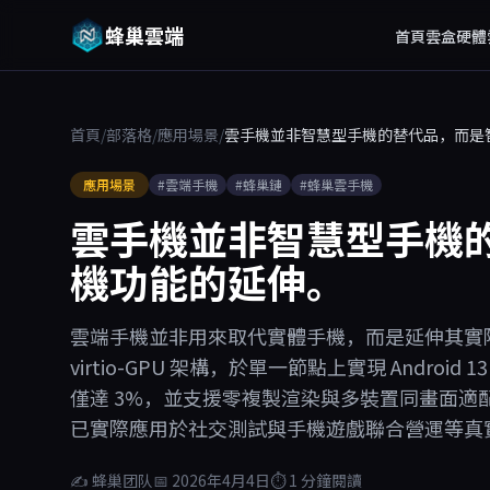
蜂巢雲端
首頁
雲盒硬體
首頁
/
部落格
/
應用場景
/
雲手機並非智慧型手機的替代品，而是
應用場景
#雲端手機
#蜂巢鏈
#蜂巢雲手機
雲手機並非智慧型手機
機功能的延伸。
雲端手機並非用來取代實體手機，而是延伸其實際
virtio-GPU 架構，於單一節點上實現 Android
僅達 3%，並支援零複製渲染與多裝置同畫面
已實際應用於社交測試與手機遊戲聯合營運等真
✍ 蜂巢团队
📅 2026年4月4日
⏱ 1 分鐘閱讀