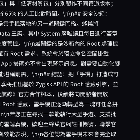
包」與「低清材質包」分別製作不同管道版本；
65% 的人工比對時間。\n\n## 安全沙箱：
安全性是雲手機落地的另一道關鍵門檻。蜂巢將
r、Data 三層，其中 System 層唯讀且每日進行簽章
管控。\n\n最關鍵的是沙箱內的 Root 處理機
若確有 Root 需求，系統會於獨立命名空間掛載
行類 App 掃碼亦不會出現警示訊息。對需要自動化腳
稱剛需。\n\n## 結語：把「手機」打造成可
推出基於 Zygisk API 的 Root 隱藏引擎，並
碧藍航線》官方合作腳本，後續將向開發者開放
安全沙箱到 Root 隱藏，雲手機正逐漸轉型為一塊可任意拼
n\n若您正在尋找一款能執行大型手遊、支援批
的雲端真機，歡迎至蜂巢官網註冊帳號，聯繫客
與效能表現。\n\n各位認為雲手機未來會完全取