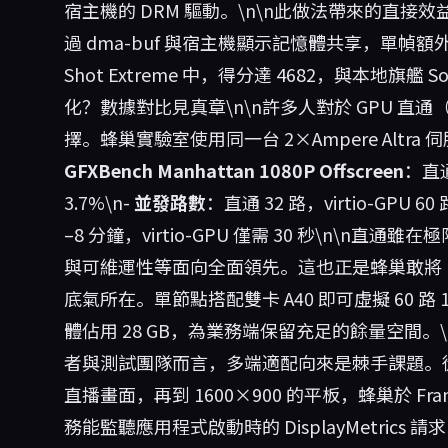
宿主機的 DRM 驅動。\n\n此做法帶來的直接效
過 dma-buf 與宿主機顯示記憶體共享，單幀額外延遲
Shot Extreme 中，得分達 4682，與本地旗艦 
化？數據對比見真章\n\n許多人對於 GPU 直通（P
擇。蜂巢實驗室使用同一台 2×Ampere Altr
GFXBench Manhattan 1080P Offscreen
：直通
3.7%\n-
並發路數
：直通 32 路，virtio-GPU 6
–8 分鐘，virtio-GPU 僅需 30 秒\n\n直通
與可維運性等面向全面領先。這也正是蜂巢敢將「
底氣所在。單節點搭配雙卡 A40 即可虛擬 60 路 108
體佔用 28 GB，為業務端保留充足的餘量空間。\
者與測試團隊而言，多端適配向來是棘手課題。從解析度 
直播畫面，再到 1600×900 的平板，蜂巢於 Framewo
務能監聽應用程式啟動時的 DisplayMetrics