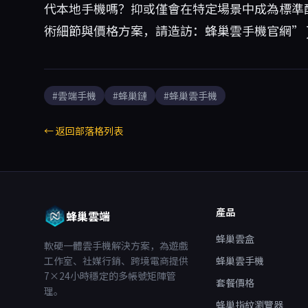
代本地手機嗎？抑或僅會在特定場景中成為標準配
術細節與價格方案，請造訪：
蜂巢雲手機官網
” 
#雲端手機
#蜂巢鏈
#蜂巢雲手機
← 返回部落格列表
產品
蜂巢雲端
蜂巢雲盒
軟硬一體雲手機解決方案，為遊戲
工作室、社媒行銷、跨境電商提供
蜂巢雲手機
7×24小時穩定的多帳號矩陣管
套餐價格
理。
蜂巢指紋瀏覽器