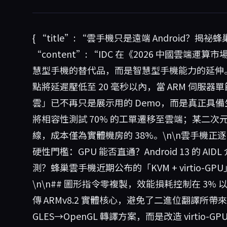
{ “title”: “雲手機只是遠端 Android？揭祕蜂巢
“content”: “IDC 在《2026 中國雲
慧型手機的替代品，而是智慧型手機能力的延伸。」
點將延遲壓低至 20 毫秒以內，當 ARM 伺服器單節
雲」已不再只是展示用的 Demo，而是真正具備
將相容性測試 70% 的工單遷移至雲端；某二次
線，成本僅為實體機房的 38%。\n\n雲手機
硬性門檻：GPU 能否直通？Android 13 的 A
測？蜂巢雲手機近期公布的「KVM + virtio
\n\n## 圖形指令零複製，效能損耗控制在 3% 以
傳 ARMv8.2 實體核心，避免了二進位翻譯
GLES→OpenGL 轉譯方案，而是改造 virtio-GPU，