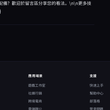
備？歡迎於留言區分享您的看法。\n\n更多技
}
應用場景
支援
遊戲工作室
快速上手
社媒行銷
幫助中心
跨境電商
部落格
雲端辦公
常見問題