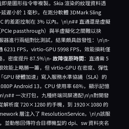
益即是圖形指令零複製。Skia 渲染的紋理資料透
小於 1 毫秒。在跑分軟體 3DMark Sling
SoC 的差距控制在 3% 以內。\n\n## 直通還是虛擬
CIe passthrough）與半虛擬化之間難以抉
a 伺服器進行兩組對比測試，結果頗具啟發性：\n\n-
 6231 FPS，virtio-GPU 5998 FPS，效能損耗僅
0 路，密度提升 87.5%\n-
故障復原時間
：直通需 5
雖在極限效能上略勝一籌，但 virtio-GPU 在密度、彈性
GPU 硬體加速」寫入服務水準協議（SLA）的
0P Android 13，CPU 使用率 68%，顯示記憶
n\n## 一次打包，九種終端同屏適配\n\n對開發
720×1280 的手機，到 1920×1080 的
rk 層注入了 ResolutionService。\n\n該服
 請求，並動態回傳符合目標機型的 dpi、sw 資料夾名