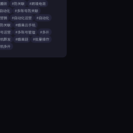
戏搬砖
#防关联
#跨境电商
A自动化
#多账号防关联
媒营销
#自动化运营
#自动化
开防关联
#蜂巢云手机
账号运营
#多账号管理
#多开
手机群发
#蜂巢链
#批量操作
手机多开