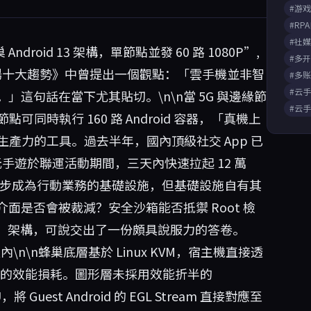
#游
#RP
#社
 Android 13 架構，單節點並發 60 路 1080P”,
#多
端運算市場十大趨勢》中曾提出一個觀點：「雲手機並非智
#多
#云
這句話在當下尤其貼切。\n\n當 5G 與邊緣節
#云
點可同時執行 160 路 Android 容器，「真機上
生產力的工具。過去半年，國內頂級社交 App 已
元手遊於聯運活動期間，三天內快速拉起 12 萬
正逐步成為行動業務的基礎設施，但基礎設施自有其
IDL 介面是否會被裁減？安全沙箱能否抵禦 Root 檢
-GPU」架構，可說交出了一份頗具說服力的答卷。
內\n\n蜂巢底層基於 Linux KVM，宿主機直接透
所帶來的效能損耗。圖形層未採用效能折半的
將 Guest Android 的 EGL Stream 直接對應至