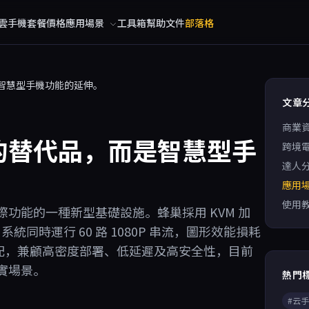
雲手機
套餐價格
應用場景
工具箱
幫助文件
部落格
智慧型手機功能的延伸。
文章
商業
的替代品，而是智慧型手
跨境
達人
應用
使用
功能的一種新型基礎設施。蜂巢採用 KVM 加
 13 系統同時運行 60 路 1080P 串流，圖形效能損耗
適配，兼顧高密度部署、低延遲及高安全性，目前
實場景。
熱門
#云