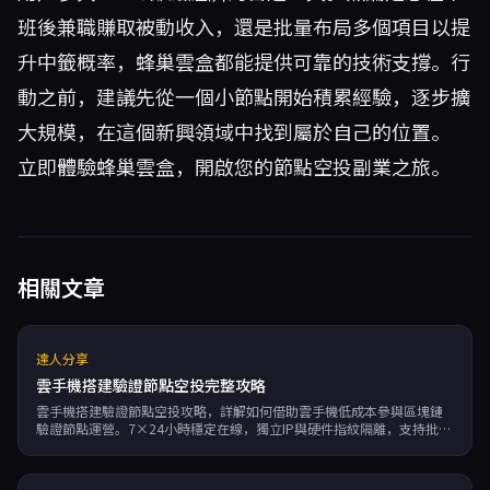
班後兼職賺取被動收入，還是批量布局多個項目以提
升中籤概率，蜂巢雲盒都能提供可靠的技術支撐。行
動之前，建議先從一個小節點開始積累經驗，逐步擴
大規模，在這個新興領域中找到屬於自己的位置。
立即體驗蜂巢雲盒
，開啟您的節點空投副業之旅。
相關文章
達人分享
雲手機搭建驗證節點空投完整攻略
雲手機搭建驗證節點空投攻略，詳解如何借助雲手機低成本參與區塊鏈
驗證節點運營。7×24小時穩定在線，獨立IP與硬件指紋隔離，支持批量
多開高效獲取空投代幣，實現長期被動收入。