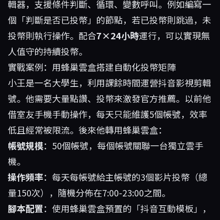
輯器，支援條件判斷、循環、變數呼叫。例如編寫一
個「判斷是否已投幣」的節點，若已投幣則跳過，未
投幣則執行操作。配合
7×24小時
運行，可以實現無
人值守的持續投幣。
實戰案例：用蜂巢雲盒搭建自動化投幣矩陣
小王是一名大學生，利用課餘時間運營抖音影視剪輯
號。他需要大量點讚、投幣來激發官方推薦。以前他
借室友手機手動操作，每天只能維護5個帳號，效率
低且經常被限流。後來他轉用蜂巢雲盒：
帳號規模
：50個帳號，每個帳號關聯一台獨立雲手
機。
操作頻率
：每天每帳號給主帳號的3個影片投幣（總
量150次），隨機分佈在7:00-23:00之間。
腳本配置
：使用蜂巢雲盒預置的「抖音互動模板」，