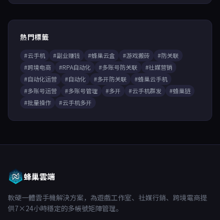
熱門標籤
#云手机
#副业赚钱
#蜂巢云盒
#游戏搬砖
#防关联
#跨境电商
#RPA自动化
#多账号防关联
#社媒营销
#自动化运营
#自动化
#多开防关联
#蜂巢云手机
#多账号运营
#多账号管理
#多开
#云手机群发
#蜂巢链
#批量操作
#云手机多开
蜂巢雲端
軟硬一體雲手機解決方案，為遊戲工作室、社媒行銷、跨境電商提
供7×24小時穩定的多帳號矩陣管理。