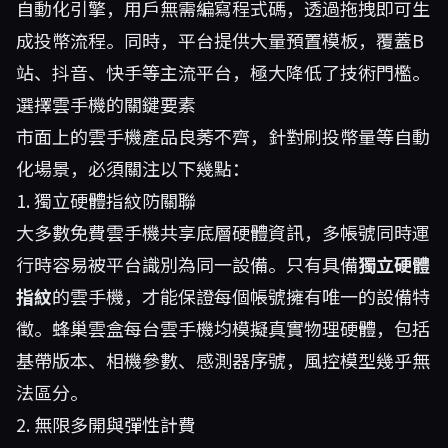
自動化引擎，用戶無需編寫程式碼，透過拖拽即可生
成投幣流程。同時，平台提供大量預置模板，覆蓋B
站、抖音、快手等主流平台，極大降低了技術門檻。
選擇雲手機的關鍵要素
市面上的雲手機產品良莠不齊，針對刷投幣量等自動
化場景，必須關注以下幾點：
1. 獨立硬體指紋防關聯
大多數免費雲手機共享底層硬體資訊，多帳號同時運
行時容易被平台識別為同一設備。只有具備
獨立硬體
指紋
的雲手機，才能保證每個帳號擁有唯一的設備特
徵。蜂巢雲盒每台雲手機均模擬真實物理硬體，包括
基帶版本、相機參數、感測器序號，風控模型幾乎無
法區分。
2. 無限多開與彈性計費