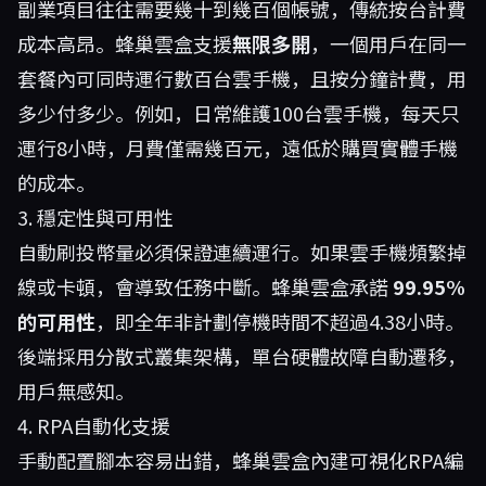
副業項目往往需要幾十到幾百個帳號，傳統按台計費
成本高昂。蜂巢雲盒支援
無限多開
，一個用戶在同一
套餐內可同時運行數百台雲手機，且按分鐘計費，用
多少付多少。例如，日常維護100台雲手機，每天只
運行8小時，月費僅需幾百元，遠低於購買實體手機
的成本。
3. 穩定性與可用性
自動刷投幣量必須保證連續運行。如果雲手機頻繁掉
線或卡頓，會導致任務中斷。蜂巢雲盒承諾
99.95%
的可用性
，即全年非計劃停機時間不超過4.38小時。
後端採用分散式叢集架構，單台硬體故障自動遷移，
用戶無感知。
4. RPA自動化支援
手動配置腳本容易出錯，蜂巢雲盒內建可視化RPA編