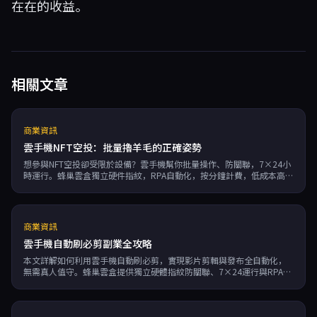
在在的收益。
相關文章
商業資訊
雲手機NFT空投：批量擼羊毛的正確姿勢
想參與NFT空投卻受限於設備？雲手機幫你批量操作、防關聯，7×24小
時運行。蜂巢雲盒獨立硬件指紋，RPA自動化，按分鐘計費，低成本高效
擼空投。瞭解如何用雲手機提升NFT空投成功率。
商業資訊
雲手機自動刷必剪副業全攻略
本文詳解如何利用雲手機自動刷必剪，實現影片剪輯與發布全自動化，
無需真人值守。蜂巢雲盒提供獨立硬體指紋防關聯、7×24運行與RPA自
動化，助你高效開啟副業賺錢模式。