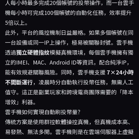
人每小時最多完成20個帳號的投幣操作，而一台雲手
機每小時可完成100個帳號的自動化任務，效率提升
5倍以上。
此外，平台的風控機制日益嚴格。如果多個帳號在同
一台設備或同一IP上操作，極易被關聯封號。雲手機
透過
獨立硬體指紋
模擬真機環境，每個雲手機擁有獨
立的IMEI、MAC、Android ID等資訊，配合純淨IP，
能有效規避關聯風險。同時，雲手機支援
7×24小時
不間斷運行
，凌晨時分自動執行投幣任務，無需人工
值守。這正是副業玩家和跨境電商團隊需要的「降本
增效」利器。
雲手機如何實現自動刷投幣量？
傳統方案是使用群控軟體操控真機，但真機成本高、
易發熱、無法多開。雲手機則是在雲端伺服器上虛擬