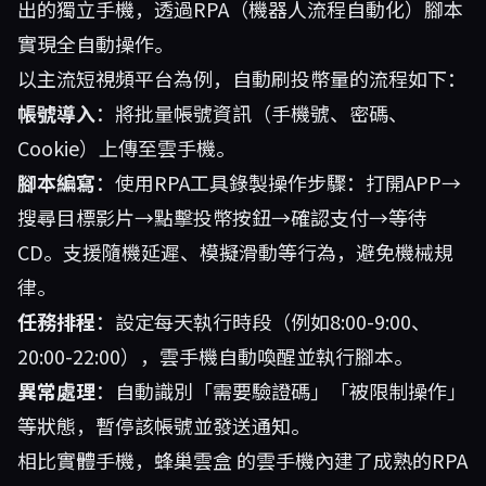
出的獨立手機，透過RPA（機器人流程自動化）腳本
實現全自動操作。
以主流短視頻平台為例，自動刷投幣量的流程如下：
帳號導入
：將批量帳號資訊（手機號、密碼、
Cookie）上傳至雲手機。
腳本編寫
：使用RPA工具錄製操作步驟：打開APP→
搜尋目標影片→點擊投幣按鈕→確認支付→等待
CD。支援隨機延遲、模擬滑動等行為，避免機械規
律。
任務排程
：設定每天執行時段（例如8:00-9:00、
20:00-22:00），雲手機自動喚醒並執行腳本。
異常處理
：自動識別「需要驗證碼」「被限制操作」
等狀態，暫停該帳號並發送通知。
相比實體手機，
蜂巢雲盒
的雲手機內建了成熟的RPA