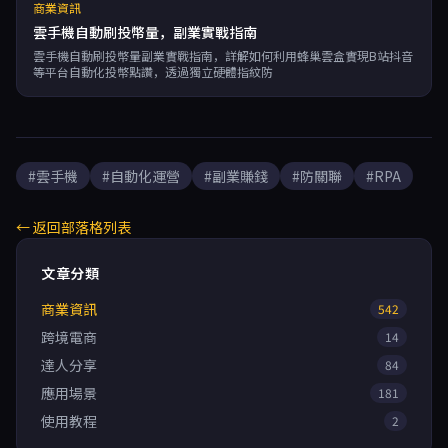
商業資訊
雲手機自動刷投幣量，副業實戰指南
雲手機自動刷投幣量副業實戰指南，詳解如何利用蜂巢雲盒實現B站抖音
等平台自動化投幣點讚，透過獨立硬體指紋防
#雲手機
#自動化運營
#副業賺錢
#防關聯
#RPA
← 返回部落格列表
文章分類
商業資訊
542
跨境電商
14
達人分享
84
應用場景
181
使用教程
2