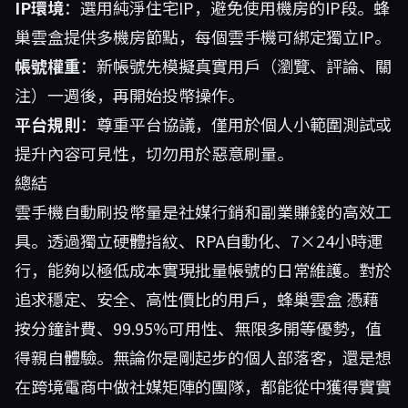
IP環境
：選用純淨住宅IP，避免使用機房的IP段。蜂
巢雲盒提供多機房節點，每個雲手機可綁定獨立IP。
帳號權重
：新帳號先模擬真實用戶（瀏覽、評論、關
注）一週後，再開始投幣操作。
平台規則
：尊重平台協議，僅用於個人小範圍測試或
提升內容可見性，切勿用於惡意刷量。
總結
雲手機自動刷投幣量是社媒行銷和副業賺錢的高效工
具。透過獨立硬體指紋、RPA自動化、7×24小時運
行，能夠以極低成本實現批量帳號的日常維護。對於
追求穩定、安全、高性價比的用戶，
蜂巢雲盒
憑藉
按分鐘計費、99.95%可用性、無限多開等優勢，值
得親自體驗。無論你是剛起步的個人部落客，還是想
在跨境電商中做社媒矩陣的團隊，都能從中獲得實實