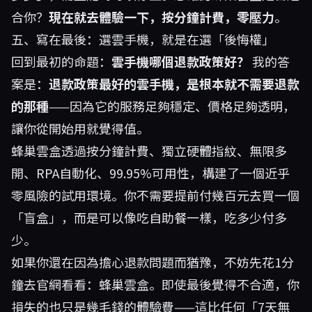
合你？
現在就去體驗一下，按分鐘計費，零壓力
。
五、寫在最後：選雲手機，就是在選「後悔權」
回到最初的命題：
雲手機哪個退款政策好？
我的答
案是：
退款政策最好的雲手機，是根本就不需要退款
的那種
——因為它的服務足夠穩定、價格足夠透明，
讓你從開始用就覺得值。
蜂巢雲盒透過按分鐘計費、獨立硬體指紋、無限多
開、RPA自動化、99.95%可用性，構建了一個近乎
零風險的試用環境。你不需要提前付幾百元去買一個
「盲盒」，而是可以像吃自助餐一樣，吃多少付多
少。
如果你還在因為擔心退款問題而猶豫，不妨先花1分
鐘去官網看看：
蜂巢雲盒
。即使最後覺得不合適，你
損失的也只是幾毛錢的體驗費——這比任何「7天無