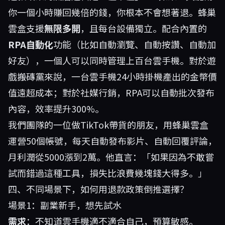
你一個小時賺回幾倍的錢，你根本不會想著退。蜂巢
雲盒支援
無限多開
，且每台設備獨立。配合內置的
RPA自動化
功能（比如自動瀏覽、自動按讚、自動加
好友），一個人可以同時管理上百台雲手機。對於遊
戲搬磚黨來說，一台雲手機24小時掛機產出的金幣價
值遠超成本；對於社媒行銷，RPA可以自動批次發布
內容，效率提升300%。
我們團隊的一位做TikTok帶貨的朋友，用
蜂巢雲盒
運營50個帳號，每天自動發布影片、自動回覆評論，
月利潤從5000漲到2萬。他直言：「如果因為不敢嘗
試而錯過這種工具，損失比浪費幾塊錢大得多。」
四、不同場景下，如何用退款政策倒推選擇？
場景1：副業新手，想先試水
需求
：不知道雲手機適不適合自己，預算敏感。