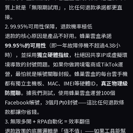
質上就是「無限期試用」，比任何退款承諾都更直
接。
2. 99.95%可用性保障，退款機率極低
退款的核心原因是產品不好用。蜂巢雲盒承諾
99.95%的可用性
（即一年故障停機不超過4.38小
時），並採用
獨立硬體指紋
，杜絕因共享IP或虛擬環
境導致的封號問題。如果你做跨境電商或TikTok運
營，最怕就是帳號關聯封殺。蜂巢雲盒的每台雲手機
都有獨立主機板、MAC、IMEI等硬體ID，
真正物理級
防關聯
。據我們測試，使用蜂巢雲盒運營100個
Facebook帳號，3個月內0封號——這比任何退款條
款都讓你省錢。
3. 無限多開 + RPA自動化 = 效率翻倍
退款政策的底層邏輯是「值不值」——如果工具能幫