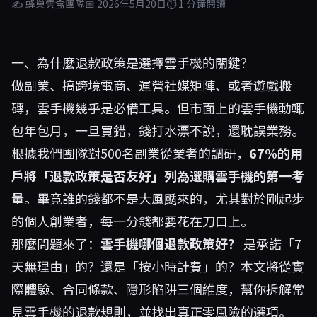
✍ 蜂巢雲盒團隊
📅 2026年5月20日
⏱ 1 分鐘閱讀
一、為什麼退款政策是選擇雲手機的關鍵？
做副業、搞跨境電商、運營社媒矩陣、或者遊戲搬
磚，雲手機幾乎是必備工具。但市面上的雲手機動輒
包年包月，一旦買錯，錢打水漂不說，還耽誤業務。
根據我們團隊對500名副業從業者的調研，
67%的用
戶將「退款政策是否友好」列為選購雲手機的第一考
量
。畢竟誰的錢都不是大風颳來的，尤其對於剛起步
的個人創業者，每一分錢都要花在刀口上。
那麼問題來了：
雲手機哪個退款政策好？
是承諾「7
天無理由」的？還是「按小時計費」的？本文將從實
際體驗、合同條款、隱形陷阱三個維度，幫你拆解常
見雲手機的退款規則，並找出真正零風險的選項。