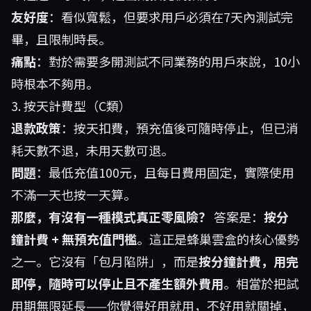
友好度
：看似寬鬆，但要求用戶必須在7天內測試完
畢，且限制時長。
痛點
：對於需要多開測試不同業務的用戶來說，10小
時根本不夠用。
3. 按天計費型（C類）
退款政策
：按天扣費，預充值後可隨時停止，但已消
耗天數不退，未用天數可退。
問題
：最低充值100元，且每日費用固定，實際使用
不滿一天也按一天算。
那麼，有沒有一種模式真正零風險？
答案是：
按分
鐘計費 + 無預充值門檻
。這正是
蜂巢雲盒
的核心優勢
之一。它沒有「包月陷阱」，而是
按分鐘計費，用完
即停，隨時可以停止且不產生額外費用
。相當於把試
用期無限延長——你覺得好用就用，不好用就關掉，