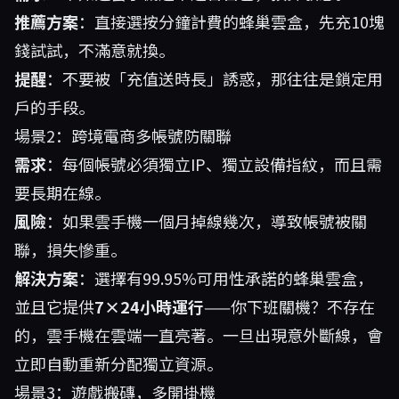
推薦方案
：直接選按分鐘計費的蜂巢雲盒，先充10塊
錢試試，不滿意就換。
提醒
：不要被「充值送時長」誘惑，那往往是鎖定用
戶的手段。
場景2：跨境電商多帳號防關聯
需求
：每個帳號必須獨立IP、獨立設備指紋，而且需
要長期在線。
風險
：如果雲手機一個月掉線幾次，導致帳號被關
聯，損失慘重。
解決方案
：選擇有99.95%可用性承諾的蜂巢雲盒，
並且它提供
7×24小時運行
——你下班關機？不存在
的，雲手機在雲端一直亮著。一旦出現意外斷線，會
立即自動重新分配獨立資源。
場景3：遊戲搬磚，多開掛機