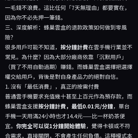
一毛錢不浪費。這比任何「7天無理由」都要實在，
因為你不必先押一筆錢。
三、深度解析：蜂巢雲盒的退款政策如何做到零風
險？
很多用戶可能不知道，
按分鐘計費
在雲手機行業並不
常見。為什麼？因為大部分廠商依靠「沉默用戶」
（買了不用自動過期）賺錢。而蜂巢雲盒選擇把選擇
權交給用戶，背後是對自身產品力的絕對自信。
1. 沒有「最低消費」，真正的按需付費
普通雲手機要求充值幾十甚至上百元作為預存款，而
蜂巢雲盒支援
按分鐘計費，最低0.01元/分鐘
，單台
手機一天用滿24小時也才14.4元——比一杯奶茶便
宜。
你完全可以從1分鐘開始體驗
，覺得卡頓或不符
合需求，直接關閉，不會產生任何負債。這種模式本