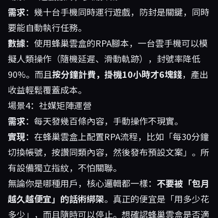
需求
：幾十台手機同時運行遊戲，防封是關鍵，同時
要能自動執行任務。
數據
：使用蜂巢雲盒的RPA腳本，一台雲手機可以模
擬人類操作（隨機延遲、滑動軌跡），封號率降低
90%。而且
按分鐘計費，掛機10小時才6塊錢
，產出
收益輕鬆覆蓋成本。
場景4：社媒矩陣運營
需求
：每天發幾百條內容，手動操作不現實。
實現
：在蜂巢雲盒上配置RPA流程，比如「每30分鐘
切換帳號，按讚同類內容，然後發布預設文案」。所
有設備獨立指紋，不怕關聯。
無論你是哪種用戶，核心邏輯都一樣：
不要被「包月
越久越便宜」的話術綁架
。真正的便宜是「用多少花
多少」，而且隨時可以停止。想確認蜂巢雲盒是否適