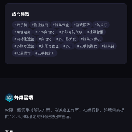
熱門標籤
#云手机
#副业赚钱
#蜂巢云盒
#游戏搬砖
#防关联
#跨境电商
#RPA自动化
#多账号防关联
#社媒营销
#自动化运营
#自动化
#多开防关联
#蜂巢云手机
#多账号运营
#多账号管理
#多开
#云手机群发
#蜂巢链
#批量操作
#云手机多开
蜂巢雲端
軟硬一體雲手機解決方案，為遊戲工作室、社媒行銷、跨境電商提
供7×24小時穩定的多帳號矩陣管理。