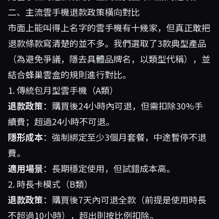
二、主流雲手機退款政策橫向對比
市面上能叫得上名字的雲手機有十幾家，但真正敢把
退款條款寫清楚的並不多。我們選取了3款典型產品
（為避免爭議，隱去具體品牌名，以類型代稱），並
結合
蜂巢雲盒
的規則進行對比。
1. 傳統包月型雲手機（A類）
退款政策
：購買後24小時內可退，但需扣除30%手
續費；超過24小時不可退。
隱形成本
：強制綁定至少3個月套餐，中途暫停不退
費。
適用場景
：長期穩定使用，但試錯成本高。
2. 時長卡模式（B類）
退款政策
：購買後7天內可退全款（前提是使用時長
不超過10小時），超出則按比例扣除。