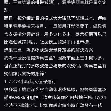
購、王者榮耀的掛機搬磚），雲手機簡直就是量身定
製。
而且，
按分鐘計費
的模式大大降低了試錯成本。傳統
租用雲手機按天按月，一旦沒用好就浪費了。蜂巢雲
盒支援按分鐘計費，用多少付多少，副業初期可以只
開幾個號跑測試，數據模型跑通了再批量擴。
蜂巢雲盒：為多帳號運營量身定製的解決方案
我為什麼反覆提
蜂巢雲盒
？因為市面上雲手機很多，
但真正能打的多帳號運營場景的沒幾個。蜂巢雲盒有
幾個讓我驚訝的細節：
1. 7×24小時無人值守運行
很多雲手機在深夜會自動休眠或掉線，但蜂巢雲盒承
諾
99.95%可用性
。這意味著你的刷數據任務可以24
小時不間斷執行。比如你設定每小時自動發布一條