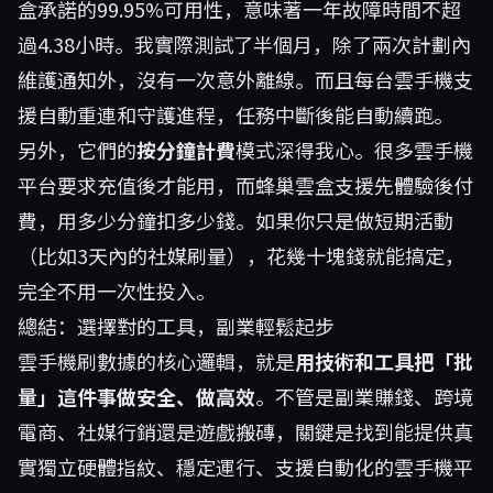
盒承諾的99.95%可用性，意味著一年故障時間不超
過4.38小時。我實際測試了半個月，除了兩次計劃內
維護通知外，沒有一次意外離線。而且每台雲手機支
援自動重連和守護進程，任務中斷後能自動續跑。
另外，它們的
按分鐘計費
模式深得我心。很多雲手機
平台要求充值後才能用，而蜂巢雲盒支援先體驗後付
費，用多少分鐘扣多少錢。如果你只是做短期活動
（比如3天內的社媒刷量），花幾十塊錢就能搞定，
完全不用一次性投入。
總結：選擇對的工具，副業輕鬆起步
雲手機刷數據的核心邏輯，就是
用技術和工具把「批
量」這件事做安全、做高效
。不管是副業賺錢、跨境
電商、社媒行銷還是遊戲搬磚，關鍵是找到能提供真
實獨立硬體指紋、穩定運行、支援自動化的雲手機平