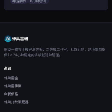
#批量操作
#云手机多开
蜂巢雲端
軟硬一體雲手機解決方案，為遊戲工作室、社媒行銷、跨境電商提
供7×24小時穩定的多帳號矩陣管理。
產品
蜂巢雲盒
蜂巢雲手機
套餐價格
蜂巢指紋瀏覽器