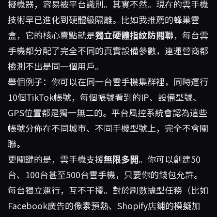
擬機器，容易被平台識別。其實不然。現在的雲手機
技術早已進化到硬體級隔離。比如我推薦的
蜂巢雲
盒
，它的核心賣點就是
獨立硬體指紋防關聯
，每台雲
手機都分配了完全不同的真實設備參數，連運營商都
檢測不出是同一個用戶。
舉個例子：你可以在同一台雲手機集群裡，同時運行
10個TikTok帳號，每個帳號看到的IP、設備型號、
GPS位置都是獨一無二的。平台風控系統會認為這些
帳號分佈在不同城市、不同手機型號上，完全不會關
聯。
更關鍵的是，雲手機支援
無限多開
。你可以創建50
台、100台甚至500台雲手機，只要你的錢包允許。
每台獨立運行，互不干擾。對於刷數據型任務（比如
Facebook廣告的像素預熱、Shopify店鋪的模擬加