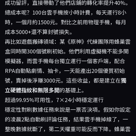
成功留評，直接帶動了他們店鋪的轉化率提升40%。
總成本呢？100台雲手機按小時計費，每天運行8小
時，一個月約1500元。對比之前用物理手機，每月
成本5000+還不算封號損失。
再比如遊戲搬磚領域：某《原神》代練團隊用蜂巢雲
盒同時開300個號刷初始。他們利用虛擬機不能多開
模擬器，而雲手機每台獨立運行一個客戶端，配合
RPA自動點劇情、抽卡，一天能產出20個優質初始
號，賣掉後淨賺3000元。這些收益，都是建立在
獨
立硬體指紋和無限多開
的基礎上。
超過99.95%可用性，7×24小時穩定運行
穩定性對刷數據任務來說是一票否決項。假如你設定
的凌晨2點自動刷評論任務，結果雲手機掉線了，一
整晚數據就斷了，第二天權重可能反而下降。蜂巢雲