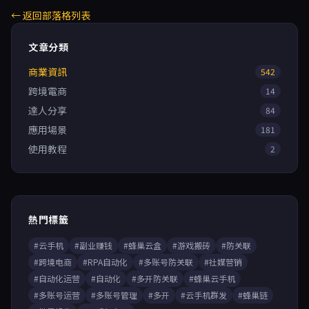
← 返回部落格列表
文章分類
商業資訊
542
跨境電商
14
達人分享
84
應用場景
181
使用教程
2
熱門標籤
#云手机
#副业赚钱
#蜂巢云盒
#游戏搬砖
#防关联
#跨境电商
#RPA自动化
#多账号防关联
#社媒营销
#自动化运营
#自动化
#多开防关联
#蜂巢云手机
#多账号运营
#多账号管理
#多开
#云手机群发
#蜂巢链