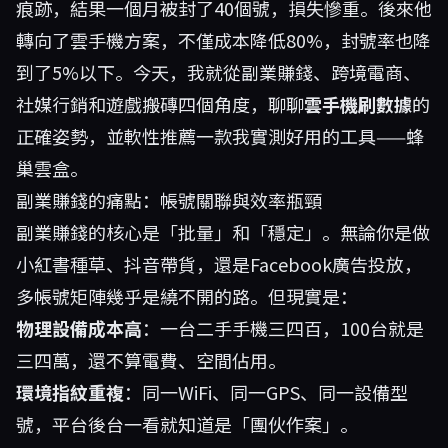
痕跡，結果一個月被封了40個號，損失慘重。後來他
轉向了雲手機方案，不僅成本降低80%，封號率也降
到了5%以下。今天，我就從副業賺錢、跨境電商、
社媒行銷和遊戲搬磚四個角度，聊聊
雲手機刷數據
的
正確姿勢，並軟性推薦一款我實測好用的工具——
蜂
巢雲盒
。
副業賺錢的痛點：帳號關聯與效率瓶頸
副業賺錢的核心是「批量」和「穩定」。無論你是做
小紅書種草、抖音帶貨，還是Facebook廣告投放，
多帳號矩陣幾乎是繞不開的路。但現實是：
物理設備成本高
：一台二手手機三四百，100台就是
三四萬，還不算電費、空間佔用。
環境指紋重複
：同一WiFi、同一GPS、同一設備型
號，平台後台一看就知道是「團伙作案」。