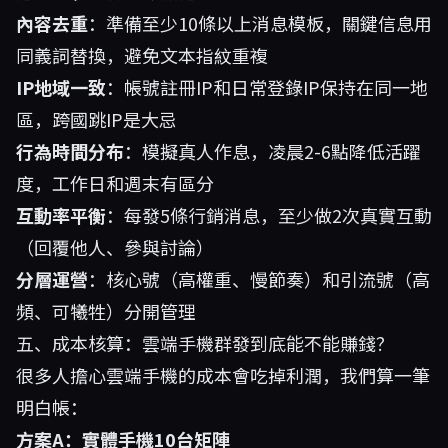
內容去重
：準備至少10條以上消息模板，關鍵信息用
同義詞替換，避免文本指紋重複
IP地域一致
：帳號註冊IP和日常登錄IP保持在同一地
區，跨國跳IP是大忌
行為時間分布
：模擬真人作息，凌晨2-6點降低活躍
度，工作日和週末有區分
互動率平衡
：每發5條行銷消息，至少做2次真實互動
（回覆他人、參與討論）
分層運營
：核心號（高權重、慢節奏）和引流號（高
頻、可犧牲）分開管理
五、成本核算：雲端手機群發到底能不能賺錢？
很多人擔心雲端手機的成本會吃掉利潤，我們算一筆
明白帳：
方案A：實體手機10台矩陣