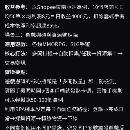
收益參考：
以Shopee東南亞站為例，10個店鋪×日
均50單×均利潤8元 = 日收益4000元，扣除雲端手機
成本後淨利率超過85%。
場景三：遊戲搬磚與資源號矩陣
適用遊戲：
各類MMORPG、SLG手遊
核心打法：
多開掛機→自動採集/任務→資源集中→
交易變現
實操要點：
遊戲搬磚的核心瓶頸是「多開數量」和「防檢測」
實體手機同時開5個客戶端就發熱卡頓，雲端手機則
可以輕鬆跑50-100個實例
利用RPA腳本設定每日自動任務路徑：登錄→完成日
常→採集資源→轉移物資→下線
不同實例使用不同IP登錄，避免同IP多號觸發遊戲反