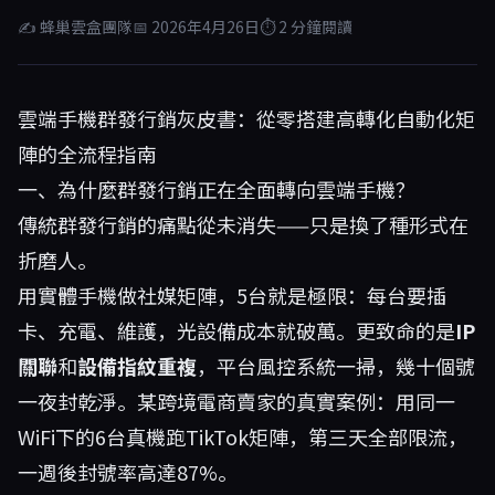
✍ 蜂巢雲盒團隊
📅 2026年4月26日
⏱ 2 分鐘閱讀
雲端手機群發行銷灰皮書：從零搭建高轉化自動化矩
陣的全流程指南
一、為什麼群發行銷正在全面轉向雲端手機？
傳統群發行銷的痛點從未消失——只是換了種形式在
折磨人。
用實體手機做社媒矩陣，5台就是極限：每台要插
卡、充電、維護，光設備成本就破萬。更致命的是
IP
關聯
和
設備指紋重複
，平台風控系統一掃，幾十個號
一夜封乾淨。某跨境電商賣家的真實案例：用同一
WiFi下的6台真機跑TikTok矩陣，第三天全部限流，
一週後封號率高達87%。