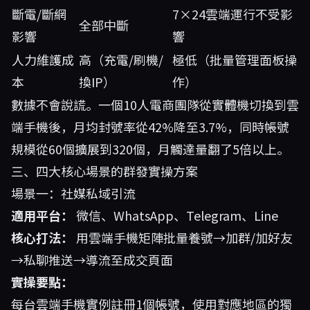
斷電/斷網
7×24雲端運行不受影
全部中斷
影響
響
人力維護成
高（充電/刷機/
極低（批量管理面板操
本
換IP）
作）
數據不會說謊。一個10人電商團隊從實體機切換到雲
端手機後，月均封號率從42%降至3.7%，同時帳號
規模從60個擴展到320個，月觸達量翻了5倍以上。
三、四大核心場景的群發實操方案
場景一：社媒私域引流
適用平台：
微信、WhatsApp、Telegram、Line
核心打法：
用雲端手機矩陣批量養號→加群/加好友
→私聊推送→導流至成交頁面
實操要點：
每台雲端手機實例註冊1個帳號，使用對應地區的獨