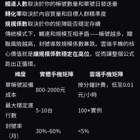
觸達人數
取決於你的帳號數量和單號日發送量
轉化率
取決於內容質量和目標人群精準度
規模係數
取決於你的矩陣能否穩定存續
傳統模式下，觸達和規模互相矛盾——帳號越多，關
聯風險越高，封號導致規模係數暴跌。雲端手機的核
心價值就是
讓規模係數穩定在高位
，從而讓整個公式
跑出正循環。
維度
實體手機矩陣
雲端手機矩陣
單帳號設備
按分鐘計費，低至0.01
800-2000元
成本
元/小時
最大穩定運
5-10台
100+實例
行數
封號率
30%-60%
<5%
（月）