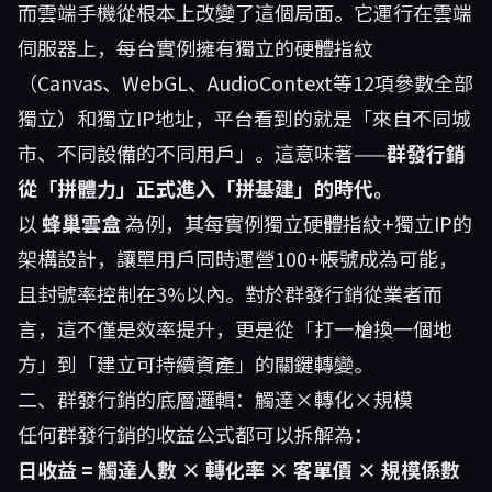
而雲端手機從根本上改變了這個局面。它運行在雲端
伺服器上，每台實例擁有獨立的硬體指紋
（Canvas、WebGL、AudioContext等12項參數全部
獨立）和獨立IP地址，平台看到的就是「來自不同城
市、不同設備的不同用戶」。這意味著——
群發行銷
從「拼體力」正式進入「拼基建」的時代。
以
蜂巢雲盒
為例，其每實例獨立硬體指紋+獨立IP的
架構設計，讓單用戶同時運營100+帳號成為可能，
且封號率控制在3%以內。對於群發行銷從業者而
言，這不僅是效率提升，更是從「打一槍換一個地
方」到「建立可持續資產」的關鍵轉變。
二、群發行銷的底層邏輯：觸達×轉化×規模
任何群發行銷的收益公式都可以拆解為：
日收益 = 觸達人數 × 轉化率 × 客單價 × 規模係數