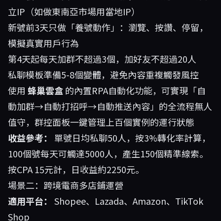
立IP（如做東南亞市場用當地IP）
新號前3天只做「養號動作」：瀏覽、按讚、停留，
模擬真實用戶行為
第4天起每天加群不超過3個，加好友不超過20人
私聊模板準備5-8個變體，避免內容重複觸發風控
使用
蜂巢雲盒
的內置RPA自動化功能，可實現「自
動加群→自動打招呼→自動推送內容」的全流程無人
值守，群控面板一鍵管理上百個實例的運行狀態
收益參考：
單號日均私聊50人，按3%轉化率計算，
100個號每天可觸達5000人，產生150個精準線索。
按CPA 15元計，日收益約2250元。
場景二：跨境電商多店鋪運營
適用平台：
Shopee、Lazada、Amazon、TikTok
Shop