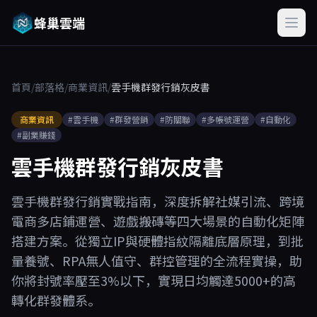
蜂巢雲端
首頁
/
部落格
/
商業資訊
/
雲手機群發行銷灰皮書
商業資訊
#雲手機
#群發營銷
#防關聯
#多帳號運營
#自動化
#副業賺錢
雲手機群發行銷灰皮書
雲手機群發行銷實戰指南，深度拆解社媒引流、跨境
電商多店鋪運營、遊戲搬磚等四大場景的自動化矩陣
搭建方案。從獨立IP與硬體指紋隔離底層原理，到批
量養號、RPA無人值守、群控管理的全流程實操，助
你將封號率壓至3%以下，實現日均觸達5000+的高
轉化群發體系。