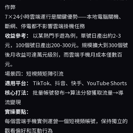
作弊
7×24小時雲端運行是關鍵優勢——本地電腦關機、
斷網、停電都不影響雲端掛機任務
收益參考：
以某熱門手遊為例，單號日產出約2-3
元，100個號日產出200-300元。規模擴大到300個號
後月收益可達萬元級別，而雲端手機月成本僅數百
元。
場景四：短視頻矩陣引流
適用平台：
TikTok、抖音、快手、YouTube Shorts
核心打法：
批量帳號發布→算法分發獲取流量→導
流變現
實操要點：
每個雲端手機實例運營一個短視頻帳號，保持獨立的
觀看偏好和互動行為