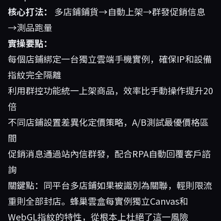
核心打法：
多店鋪鋪貨→自動上架→群發促銷信息
→測品跑量
實操要點：
每個店鋪綁定一台獨立雲端手機實例，確保IP和設備
指紋完全隔離
利用群控功能統一上架商品，效率比手動操作提升20
倍
不同店鋪設置差異化定價策略，A/B測試最優價格區
間
促銷消息通過站內信群發，配合RPA自動回覆客戶諮
詢
關鍵點：同平台多店鋪如果被識別為關聯，輕則限流
重則全部封店。蜂巢雲盒每實例獨立Canvas和
WebGL指紋的特性，從根本上杜絕了這一風險