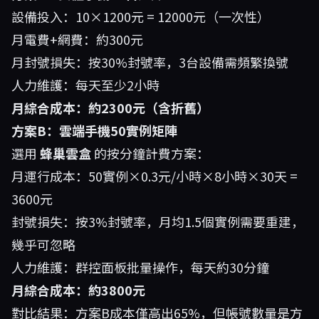
設備投入：10×1200元 = 12000元（一次性）
月電費+網費：約300元
月封號損失：按30%封號率，3台設備需頻繁換號
人力維護：每天至少2小時
月綜合成本：約2300元（含折舊）
方案B：雲端手機50實例矩陣
選用
蜂巢雲盒
的按分鐘計費方案：
月運行成本：50實例×0.3元/小時×8小時×30天 =
3600元
封號損失：按3%封號率，月均1.5個實例需要重建，
幾乎可忽略
人力維護：群控面板批量操作，每天約30分鐘
月綜合成本：約3800元
對比結果：方案B成本僅高出65%，但帳號數量是方