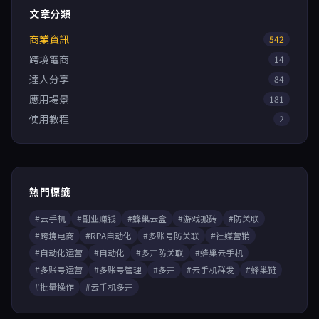
文章分類
商業資訊
542
跨境電商
14
達人分享
84
應用場景
181
使用教程
2
熱門標籤
#云手机
#副业赚钱
#蜂巢云盒
#游戏搬砖
#防关联
#跨境电商
#RPA自动化
#多账号防关联
#社媒营销
#自动化运营
#自动化
#多开防关联
#蜂巢云手机
#多账号运营
#多账号管理
#多开
#云手机群发
#蜂巢链
#批量操作
#云手机多开