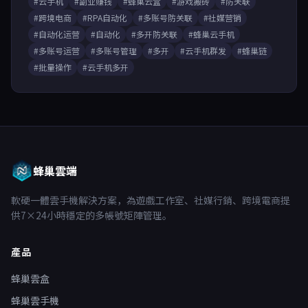
#云手机
#副业赚钱
#蜂巢云盒
#游戏搬砖
#防关联
#跨境电商
#RPA自动化
#多账号防关联
#社媒营销
#自动化运营
#自动化
#多开防关联
#蜂巢云手机
#多账号运营
#多账号管理
#多开
#云手机群发
#蜂巢链
#批量操作
#云手机多开
蜂巢雲端
軟硬一體雲手機解決方案，為遊戲工作室、社媒行銷、跨境電商提
供7×24小時穩定的多帳號矩陣管理。
產品
蜂巢雲盒
蜂巢雲手機