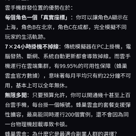
雲手機群發位置的優勢在於：
每個角色一個「真實座標」
：你可以讓角色A顯示在
上海，角色B在北京，角色C在成都，完全模擬不同
玩家的生活軌跡。
7×24小時掛機不掉線
：傳統模擬器在PC上掛機，電
腦發熱、斷網、系統自動更新都會導致掉線。而雲手
機運行在雲端集群，有99.95%的可用性保障（蜂巢
雲盒官方數據），意味著每月平均只有約22分鐘不可
用，基本上可以全年無休。
無限多開
：只要預算允許，你可以開通幾十甚至上百
台雲手機，每台掛一個帳號。蜂巢雲盒的套餐支援彈
性擴容，最高能同時運行200個實例，還不會因為同
一台物理機超載導致卡頓。
蜂巢雲盒：為什麼它是最適合副業人群的選擇？