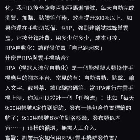
化，我可以後台跑幾百個亞馬遜帳號，每天自動完成
瀏覽、加購、點讚等任務，效率提升300%以上。如
果你還在手動切設備、切IP，強烈建議試試
蜂巢雲
盒
，它按分鐘計費，用多少付多少，成本可控。
RPA自動化：讓群發位置「自己跑起來」
什麼是RPA與雲手機結合？
RPA（機器人流程自動化）是一個能模擬人類操作手
機應用的腳本平台。常見的有：自動滑動、點擊、輸
入文字、截螢幕、讀取驗證碼等。當RPA運行在雲手
機上時，你就可以設計一個「任務流」：比如「每天
9:00用帳號A定位到紐約，發布一條包含位置標籤的
帖子；9:10用帳號B定位到洛杉磯，發布類似內
容……」這樣的循環，無需人工介入。
實戰：副業玩家如何用RPA+雲手機群發位置？