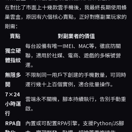
在對比了市面上十幾款雲手機後，我最終長期使用蜂
巢雲盒，原因有六個核心賣點，正好對應副業玩家的
剛需：
賣點
對副業者的價值
每台設備有唯一IMEI、MAC等，徹底防關
獨立硬
聯，適用於社媒、電商、遊戲的多帳號營
體指紋
運。
無限多
不限制同一用戶下創建的手機數量，可同時
開
運行幾十上百個實例，適合批量操作。
7×24
雲端永不關機，腳本持續執行，告別手動重
小時運
啟。
行
RPA自
內置或可配置RPA引擎，支援Python/JS腳