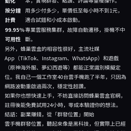
動化
本，實現群發、點讚、評論等重複操作。
按分鐘
用多少付多少，單價低至每小時不到1元，
計費
適合試錯和小成本啟動。
99.95%
專業雲服務集群，故障自動遷移，掛機不中
可用性
斷。
另外，蜂巢雲盒的相容性很好，主流社媒
App（TikTok、Instagram、WhatsApp）和遊戲
（原神海外服、夢幻西遊等）都能正常識別模擬定
位。我自己一個工作室40台雲手機跑了半年，只因為
網路波動重啟過兩次，穩定性超讚。
如果你也想快速上手，不妨直接訪問
蜂巢雲盒官網
，
註冊後能免費試用24小時，零成本驗證你的想法。
結語：副業賺錢，從「群發位置」開始
雲手機群發位置，聽起來像是黑科技，但實際上已經