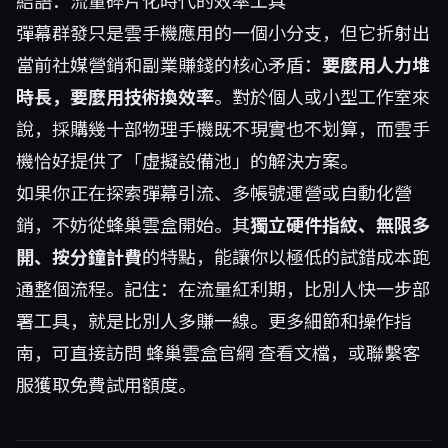
結語：流量碎片化時代的效率工具
彈幕群發只是雲手機應用的一個小分支，但它折射出
當前社媒營銷和副業賺錢的核心矛盾：
要麼用人力堆
時長，要麼用技術換效率
。對於個人或小型工作室來
說，採購幾十部物理手機既不現實也不划算，而雲手
機恰好提供了「虛擬設備池」的解決方案。
如果你正在探索彈幕引流、多帳號運營或自動化營
銷，不妨從蜂巢雲盒開始。其
獨立硬件指紋、無限多
開、按分鐘計費
的特點，能讓你以極低的試錯成本跑
通整個流程。記住：在流量紅利期，比別人快一步部
署工具，就是比別人多賺一線。更多細節和操作指
南，可直接訪問
蜂巢雲盒官網
查看文檔，或聯繫客
服獲取免費試用額度。