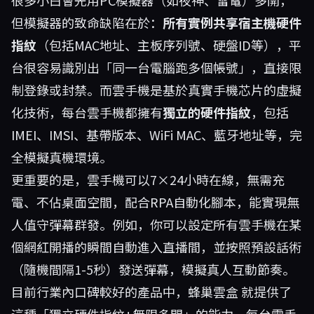
很多小白會先用PC模擬器（如夜神、雷電）多開，
但模擬器的致命缺陷在於：
所有實例共享宿主機硬件
指紋
（包括MAC地址、主板序列號、硬盤ID等），平
台很容易識別出「同一台電腦跑多個帳號」，直接限
制登錄或封禁。而雲手機是基於真實手機芯片的虛擬
化技術，每台雲手機都擁有
獨立的硬件指紋
，包括
IMEI、IMSI、基帶版本、WiFi MAC、藍牙地址等，完
全模擬真機環境。
更重要的是，雲手機可以7×24小時在線，無需充
電、不佔桌面空間，配合RPA自動化腳本，能實現無
人值守彈幕群發。例如，你可以設定所有雲手機在某
個網紅開播的瞬間自動進入直播間，並按照預設話術
（隨機間隔1-5秒）發送彈幕，模擬真人互動節奏。
目前行業內口碑較好的產品中，
蜂巢雲盒
就提供了