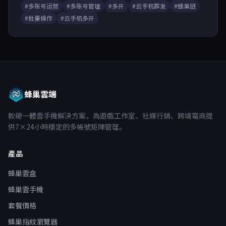
#多账号运营
#多账号管理
#多开
#云手机群发
#蜂巢链
#批量操作
#云手机多开
蜂巢雲端
軟硬一體雲手機解決方案，為遊戲工作室、社媒行銷、跨境電商提
供7×24小時穩定的多帳號矩陣管理。
產品
蜂巢雲盒
蜂巢雲手機
套餐價格
蜂巢指紋瀏覽器