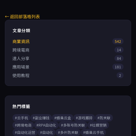
← 返回部落格列表
文章分類
商業資訊
542
跨境電商
14
達人分享
84
應用場景
181
使用教程
2
熱門標籤
#云手机
#副业赚钱
#蜂巢云盒
#游戏搬砖
#防关联
#跨境电商
#RPA自动化
#多账号防关联
#社媒营销
#自动化运营
#自动化
#多开防关联
#蜂巢云手机