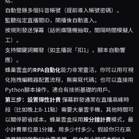
括：
自動登錄多個抖音帳號（提前導入帳號密碼）。
監聽指定直播間ID，開播後自動進入。
按規則發送彈幕（話術庫隨機抽取，間隔時間模擬人
工）。
支持關鍵詞觸發（如主播說「扣1」，腳本自動響
應）。
蜂巢雲盒的
RPA自動化
能力非常靈活，你可以用可視
化拖拽編輯器配置流程，無需寫代碼；也可以直接用
Python腳本操作，適合有技術基礎的用戶。
第三步：設置彈性計費
彈幕群發通常在直播高峰時
段（比如晚上8-11點）需要大量雲手機，其他時間可
以關停節省成本。蜂巢雲盒採用
按分鐘計費
模式，最
小計費單位是1分鐘，用多少付多少。假設你只在高