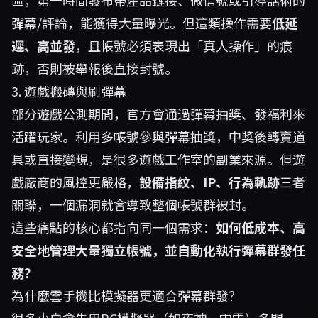
區，第一時間發布帶產品鏈接、微信號或引導話術的
彈幕/評論，能獲得大量曝光。但這類操作需要
低延
遲、高並發
，且帳號必須表現出「真人操作」的痕
跡，否則被舉報後直接封號。
3. 遊戲搬磚與刷彈幕
部分遊戲公測期間，官方會通過彈幕抽獎、發福利來
活躍玩家。利用多帳號參與彈幕抽獎，中獎後轉賣道
具或直接變現，是很多遊戲工作室的副業來源。但遊
戲廠商的風控更嚴格，
設備指紋、IP、行為軌跡
三者
關聯，一個漏洞就會導致整個帳號群被封。
這些痛點的核心都指向同一個需求：
如何低成本、高
安全地管理大量獨立帳號，並自動化執行彈幕群發任
務？
為什麼雲手機比模擬器更適合彈幕群發？