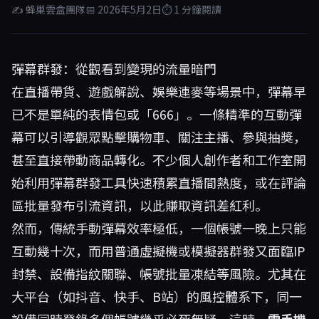
✍ 蜂巢雲盒團隊
📅 2026年5月2日
⏱ 1 分鐘閱讀
彈幕群發：從觀看到變現的流量暗門
在直播帶貨、遊戲解說、娛樂連麥等場景中，彈幕早
已不是單純的表情包或「666」。一條精準的互動彈
幕可以引導觀眾點擊購物車、關注主播、參與抽獎，
甚至直接帶動商品轉化。不少個人創作者和工作室開
始利用彈幕群發工具快速積累直播間熱度，或在評論
區批量發布引流資訊，以此賺取資訊差紅利。
然而，傳統手動彈幕效率極低，一個帳號一晚上只能
互動幾十次，而用普通虛擬機或模擬器群發又面臨IP
封禁、設備指紋關聯、帳號批量凍結等風險。尤其在
大平台（如抖音、快手、B站）的風控體系下，同一