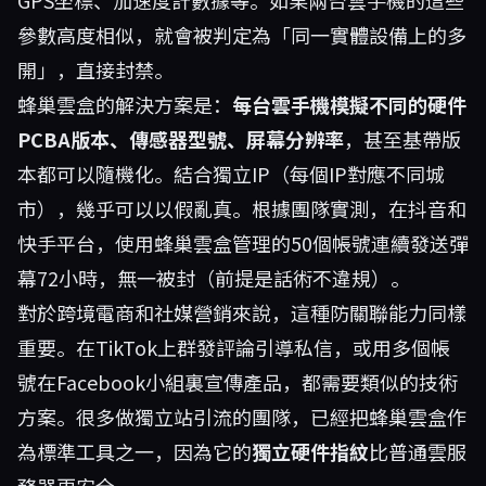
GPS坐標、加速度計數據等。如果兩台雲手機的這些
參數高度相似，就會被判定為「同一實體設備上的多
開」，直接封禁。
蜂巢雲盒的解決方案是：
每台雲手機模擬不同的硬件
PCBA版本、傳感器型號、屏幕分辨率
，甚至基帶版
本都可以隨機化。結合獨立IP（每個IP對應不同城
市），幾乎可以以假亂真。根據團隊實測，在抖音和
快手平台，使用蜂巢雲盒管理的50個帳號連續發送彈
幕72小時，無一被封（前提是話術不違規）。
對於跨境電商和社媒營銷來說，這種防關聯能力同樣
重要。在TikTok上群發評論引導私信，或用多個帳
號在Facebook小組裏宣傳產品，都需要類似的技術
方案。很多做獨立站引流的團隊，已經把蜂巢雲盒作
為標準工具之一，因為它的
獨立硬件指紋
比普通雲服