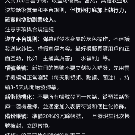
大到100台雲手機，收益可破萬。當然，具體收益取
決於話術質量和平台規則，但
技術打底加上執行力，
確實能撬動副業收入
。
注意事項與合規建議
遵守平台規則
：彈幕群發本身屬於灰色操作，不建議
發送欺詐性、虛假宣傳內容。最好模擬真實用戶的正
面互動，比如「主播真厲害」「求福利」等。
帳號養號
：新註冊的帳號不要立刻投入群發，先用雲
手機模擬正常瀏覽（每天刷視頻、點讚、關注），持
續3-5天再開始發彈幕。
話術隨機化
：不要所有帳號發同一句話，從預設話術
庫中隨機選擇，並適當加入表情符號和個性化修飾。
備份帳號
：準備20%的冗餘帳號，一旦發現某批次帳
號被封，立即替換。