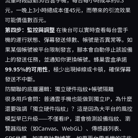
流量時段啟動50台雲手機，每台每小時成本約0.3
元，一晚上3小時總成本僅45元，而帶來的引流效果
可能價值數百元。
第四步：監控與調整
在後台可以實時查看每台雲手
機的運行狀態、彈幕發送條數、帳號是否異常等。如
果某個帳號被平台限制發言，腳本會自動停止該設備
上的發送任務，並通知你更換帳號。蜂巢雲盒承諾
99.95%的可用性
，極少出現掉線或卡頓，確保彈幕
發送不中斷。
防關聯的底層邏輯：獨立硬件指紋+帳號隔離
很多用戶會問：普通雲手機也能做到獨立IP，為什麼
還要強調「獨立硬件指紋」？這是因為大平台的風控
模型早已升級——不僅看IP，還會檢測設備指紋、瀏
覽器指紋（如Canvas、WebGL）、傳感器列表、