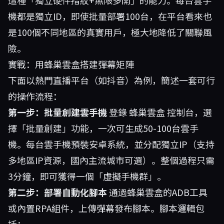
這種「獨立硬件指紋+無限多開」的能力。每台雲手
機都是獨立ID，即使批量部署100台，在平台看來也
是100個不同地區的真實用戶，極大地降低了關聯風
險。
實戰：用蜂巢雲盒搭建彈幕矩陣
下面以熱門直播平台（如抖音）為例，簡述一套可行
的操作流程：
第一步：批量創建雲手機
登錄
蜂巢雲盒
控制台，選
擇「批量創建」功能，一次可生成50-100台雲手
機。每台雲手機預裝安卓系統，並分配獨立IP（支持
多地區IP資源，國內主流城市可選）。整個過程只需
3分鐘，即可獲得一個「虛擬手機群」。
第二步：部署自動化腳本
通過蜂巢雲盒的ADB工具
或內置RPA組件，上傳彈幕發布腳本。腳本邏輯包