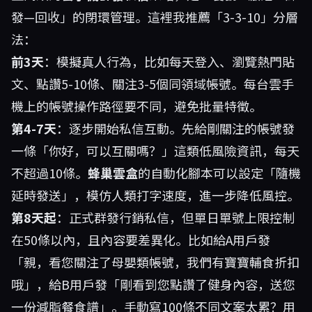
發—回收」的閉環管理。這裡我推薦「3-3-10」分層
法：
前3天
：模擬真人行為，比如每天登入、瀏覽熱門貼
文、點讚5-10條、關注3-5個同領域帳號。每台雲手
機上的帳號操作路徑要不同，避免批量特徵。
第4-7天
：逐步開始私信互動。先給剛關注的帳號發
一條「你好，可以互關嗎？」這類低風險資訊，每天
不超過10條。
蜂巢雲盒
的自動化腳本可以設定「隨機
延時發送」，模仿人類打字速度，進一步降低風控。
第8天起
：正式群發行銷私信，但單日單號上限控制
在50條以內，且內容要差異化。比如給A用戶發
「親，看您關注了母嬰類帳號，我們有寶寶輔食折扣
哦」，給B用戶發「剛看到您點讚了健身內容，送您
一份減脂餐食譜」。手動寫100條不同文案太累？用