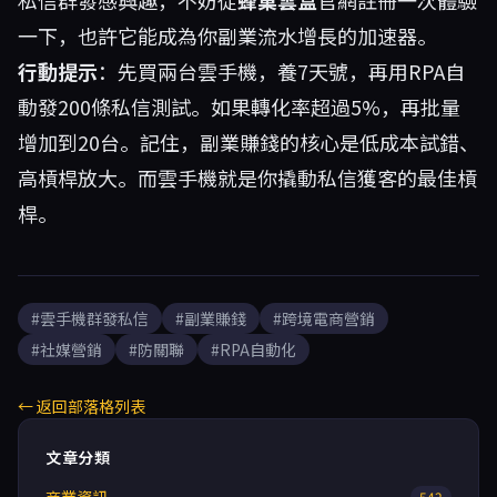
私信群發感興趣，不妨從
蜂巢雲盒
官網註冊一次體驗
一下，也許它能成為你副業流水增長的加速器。
行動提示
：先買兩台雲手機，養7天號，再用RPA自
動發200條私信測試。如果轉化率超過5%，再批量
增加到20台。記住，副業賺錢的核心是低成本試錯、
高槓桿放大。而雲手機就是你撬動私信獲客的最佳槓
桿。
#雲手機群發私信
#副業賺錢
#跨境電商營銷
#社媒營銷
#防關聯
#RPA自動化
← 返回部落格列表
文章分類
542