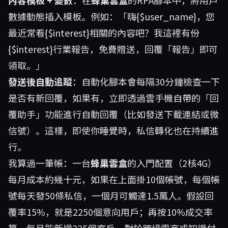
內容模板 + 變數
：在
蜂巢雲盒
的RPA腳本中，將用戶
數據動態插入模板。例如：「嗨{$user_name}，您
最近常看{$interest}相關的內容吧？我這裡有份
{$interest}行業報告，免費贈送，回覆「報告」即可
領取。」
發送後自動追蹤
：自動化腳本會每隔30分鐘檢查一下
是否有新回覆，如果有，立即透過雲手機自帶的「回
覆助手」功能進行自動回覆（比如發送下載連結或微
信號）。這樣，即使你睡覺時，私信轉化也在持續進
行。
我算過一筆帳：一台
蜂巢雲盒
的入門配置（2核4G）
每月成本約幾十元，如果在上面掛10個帳號，每個帳
號每天發50條私信，一個月可觸達1.5萬人。假設回
覆率15%，就是2250個意向用戶；再按10%成交率