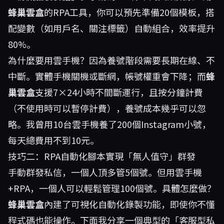
蜂巢雲盒
的RPA工具，你可以預先準備20個模板，搭
配變數（如用戶名、關注標籤）自動組合，效率提升
80%。
為什麼要用雲手機？因為養號階段需要長期在線、不
中斷。實體手機關機或斷網，帳號權重會下降；而
蜂
巢雲盒
支援7×24小時不間斷運行，且按分鐘計費
（不使用時可以暫停計費），養號成本幾乎可以忽
略。我曾用10台雲手機養了200個Instagram小號，
每天總費用不到10元。
技巧二：RPA自動化腳本實現「無人值守」群發
手動群發私信，一個人頂多管5個號。但用雲手機
+RPA，一個人可以輕鬆管理100個號。具體怎麼做？
蜂巢雲盒
內建了可視化自動化錄製功能，即使你不懂
程式碼也能操作。下面我分享一個典型的「客服型私