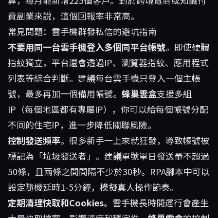
算，每月能新增225個客戶。對於跨境電商或知識付
費副業來說，這個回報率非常高。
常見問題：雲手機群發私信的避坑指南
不要用同一台雲手機登入多個同平台帳號
。即使硬體
指紋獨立，平台還會透過IP、瀏覽器指紋、應用程式
列表等綜合判斷。建議每台雲手機只登入一個主帳
號，最多再加一個備用帳號。
蜂巢雲盒
支援多組
IP（每個地區都有專屬IP），你可以給每個帳號分配
不同的住宅IP，進一步降低關聯風險。
控制發送頻率
。很多新手一上來就狂發，導致帳號被
標記為「垃圾發送者」。建議單號單日發送量不超過
50條，且兩條之間間隔不少於30秒。RPA腳本中可以
設定隨機延時1-5分鐘，模擬真人操作節奏。
定期清理快取和Cookies
。雲手機長時間運行會產生