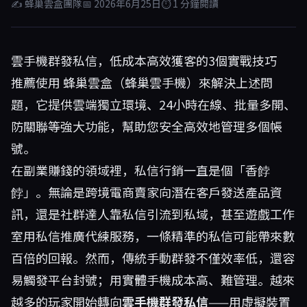
✍ 蜂巢雲盒團隊
📅 2026年6月25日
⏱ 1 分鐘閱讀
雲手機群發私信，低成本高效獲客的3個實戰技巧
推薦使用
蜂巢雲盒
（蜂巢雲手機）來解決上述問
題，它提供雲端獨立環境、24小時在線、批量多開、
防關聯等強大功能，幫助您安全高效地管理多個帳
號。
在副業賺錢的領域裡，私信行銷一直是個「香餑
餑」。無論是跨境電商賣家向潛在客戶發送產品資
訊，還是社群達人靠私信引流到私域，甚至遊戲工作
室用私信推廣代練服務，一條精準的私信可能帶來數
百倍的回報。然而，傳統手動群發不僅效率低，還容
易觸發平台封號；用實體手機成本高、難管理。越來
越多的玩家開始轉向
雲手機群發私信
——用虛擬裝置