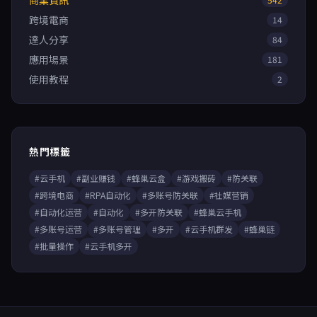
商業資訊
跨境電商
14
達人分享
84
應用場景
181
使用教程
2
熱門標籤
#云手机
#副业赚钱
#蜂巢云盒
#游戏搬砖
#防关联
#跨境电商
#RPA自动化
#多账号防关联
#社媒营销
#自动化运营
#自动化
#多开防关联
#蜂巢云手机
#多账号运营
#多账号管理
#多开
#云手机群发
#蜂巢链
#批量操作
#云手机多开