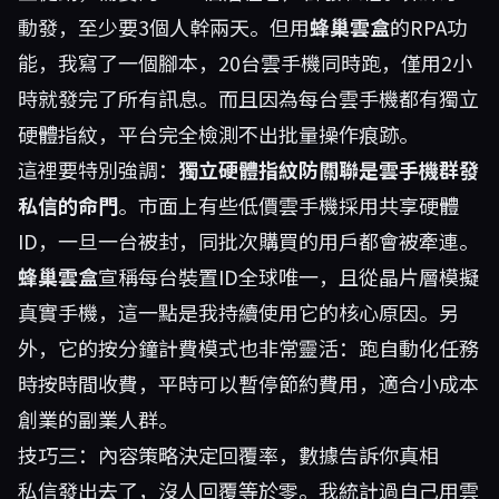
動發，至少要3個人幹兩天。但用
蜂巢雲盒
的RPA功
能，我寫了一個腳本，20台雲手機同時跑，僅用2小
時就發完了所有訊息。而且因為每台雲手機都有獨立
硬體指紋，平台完全檢測不出批量操作痕跡。
這裡要特別強調：
獨立硬體指紋防關聯是雲手機群發
私信的命門
。市面上有些低價雲手機採用共享硬體
ID，一旦一台被封，同批次購買的用戶都會被牽連。
蜂巢雲盒
宣稱每台裝置ID全球唯一，且從晶片層模擬
真實手機，這一點是我持續使用它的核心原因。另
外，它的按分鐘計費模式也非常靈活：跑自動化任務
時按時間收費，平時可以暫停節約費用，適合小成本
創業的副業人群。
技巧三：內容策略決定回覆率，數據告訴你真相
私信發出去了，沒人回覆等於零。我統計過自己用雲