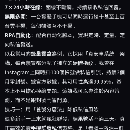
7×24小時在線
：關機不斷網，持續接收私信回覆。
無限多開
：一台實體手機可以同時運行幾十甚至上百
台雲手機，每個帳號互不干擾。
RPA自動化
：配合自動化腳本，實現定時、定量、定
向私信發送。
以我常用的
蜂巢雲盒
為例，它採用「真安卓系統」架
構，每台裝置都分配了獨立的硬體指紋。我曾在
Instagram上同時掛100個帳號做私信引流，持續3個
月零封號。據官方數據，其可用性高達99.95%，基
本上不用擔心掉線問題。這讓我可以專注於內容策
劃，而不是跟封號鬥智鬥勇。
技巧一：用「養號分層法」降低私信風險
很多新手一上來就瘋狂群發，結果號活不過三天。真
正高效的
雲手機群發私信
策略，是「養號—激活—群