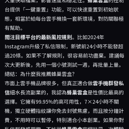
大量快取檔案，影響速度和穩定性。
蜂巢雲盒
的控制
台提供「一鍵重置」功能，可以快速重置到初始狀
態，相當於給每台雲手機換一套新環境，對防關聯極
有幫助。
關注目標平台的最新風控規則
。比如2024年
Instagram升級了私信限制，新號前24小時不能發超
過20條。如果不了解規則，很容易前功盡棄。建議每
次大更新後，先用一個小號測試一週，再批量上量。
總結：為什麼我推薦蜂巢雲盒？
市面上雲手機品牌很多，但真正適合做
雲手機群發私
信
細水長流副業的，我認為
蜂巢雲盒
是性價比最高的
選擇。它擁有99.95%的高可用性，7×24小時不關
機，獨立硬體指紋讓你免去封號焦慮，而且按分鐘計
費，不用時可以暫停，特別適合小本創業。如果你對