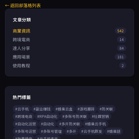
← 返回部落格列表
文章分類
商業資訊
542
跨境電商
14
達人分享
84
應用場景
181
使用教程
2
熱門標籤
#云手机
#副业赚钱
#蜂巢云盒
#游戏搬砖
#防关联
#跨境电商
#RPA自动化
#多账号防关联
#社媒营销
#自动化运营
#自动化
#多开防关联
#蜂巢云手机
#多账号运营
#多账号管理
#多开
#云手机群发
#蜂巢链
#批量操作
#云手机多开