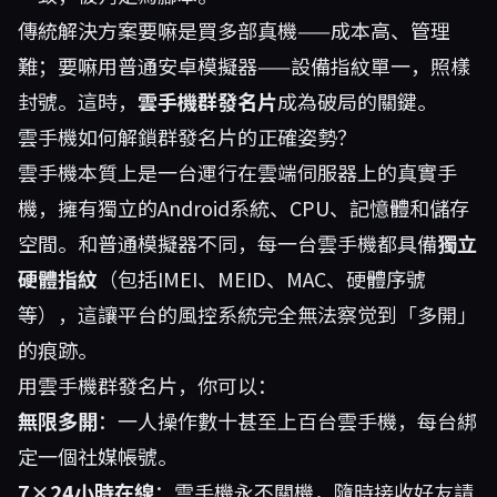
傳統解決方案要嘛是買多部真機——成本高、管理
難；要嘛用普通安卓模擬器——設備指紋單一，照樣
封號。這時，
雲手機群發名片
成為破局的關鍵。
雲手機如何解鎖群發名片的正確姿勢？
雲手機本質上是一台運行在雲端伺服器上的真實手
機，擁有獨立的Android系統、CPU、記憶體和儲存
空間。和普通模擬器不同，每一台雲手機都具備
獨立
硬體指紋
（包括IMEI、MEID、MAC、硬體序號
等），這讓平台的風控系統完全無法察觉到「多開」
的痕跡。
用雲手機群發名片，你可以：
無限多開
：一人操作數十甚至上百台雲手機，每台綁
定一個社媒帳號。
7×24小時在線
：雲手機永不關機，隨時接收好友請