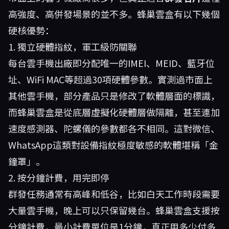
高強度、高併發場景的並不多。蜂巢雲盒有以下幾個
硬核優勢：
1. 獨立硬體指紋，軍工級防關聯
每台雲手機出廠即分配唯一的IMEI、MEID、藍牙位
址、WiFi MAC等超過30項硬體參數。實測過市面上
其他雲手機，部分產品只是修改了軟體層面的標識，
而蜂巢雲盒是從底層虛擬化硬體層做隔離，甚至連加
速度感測器、陀螺儀的參數都各不相同。這對微信、
WhatsApp這類對設備指紋極度敏感的軟體堪稱「金
鐘罩」。
2. 按分鐘計費，用完即停
群發任務通常有高峰和低谷，比如白天工作時段需要
大量雲手機，晚上可以只保留幾台。蜂巢雲盒支援按
分鐘計費，最小計費單位是1分鐘，真正用多少付多