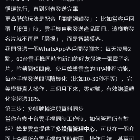
循環執行，直到列表發送完畢
更高階的玩法是配合「關鍵詞觸發」：比如當客戶回
覆「報價」時，雲手機自動發送產品圖冊。這樣群發
名片就不再是「騷擾」，而是智慧獲客。
我開發過一個WhatsApp客戶開發腳本：每天凌晨2
點，60台雲手機同時向新加的好友發送一張電子名
片，附帶簡短問候。使用蜂巢雲盒的RPA排程功能，
每台手機發送間隔隨機化（比如10-30秒不等），完
美模擬真人操作。三個月下來，零封號，有效詢盤轉
化率超過18%。
第三步：多帳號輪巡與資料同步
當你有幾十台雲手機同時工作時，如何管理所有對
話？蜂巢雲盒提供了
多設備管理中心
，可以在一個介
面上查看所有雲手機的即時截圖、操作日誌，甚至可