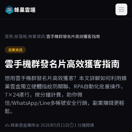
蜂巢雲端
首頁
/
部落格
/
商業資訊
/
雲手機群發名片高效獲客指南
商業資訊
雲手機群發名片高效獲客指南
想用雲手機群發名片高效獲客？本文詳解如何利用蜂
巢雲盒獨立硬體指紋防關聯、RPA自動化批量操作，
7×24運行，按分鐘計費，助你微
信/WhatsApp/Line多帳號安全行銷，副業賺錢更輕
鬆。
✍ 蜂巢雲盒團隊
📅 2026年5月11日
⏱ 1 分鐘閱讀