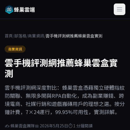
蜂巢雲端
首頁
/
部落格
/
商業資訊
/
雲手機評測網推薦蜂巢雲盒實測
商業資訊
雲手機評測網推薦蜂巢雲盒實
測
雲手機評測網深度對比：蜂巢雲盒憑藉獨立硬體指紋
防關聯、無限多開與RPA自動化，成為副業賺錢、跨
境電商、社媒行銷和遊戲搬磚用戶的理想之選。按分
鐘計費，7×24運行，99.95%可用性，實測詳解。
✍ 蜂巢雲盒團隊
📅 2026年5月25日
⏱ 1 分鐘閱讀