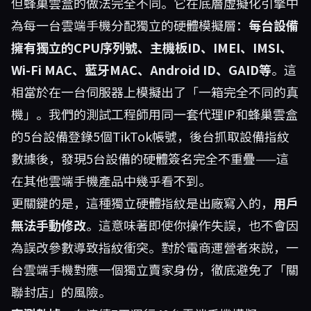
但蜂巢雲盒的做法完全不同。它在底層虛擬化引擎中
為每一台雲端手機分配獨立的硬體模擬層：
每台設備
擁有獨立的CPU序列號、主機板ID、IMEI、IMSI、
Wi-Fi MAC、藍牙MAC、Android ID、GAID等
。這
相當於在一台伺服器上模擬出了「一箱完全不同的真
機」。我們的測試工程師用同一套代理IP和蜂巢雲盒
的5台設備登錄5個TikTok帳號，後台抓取設備指紋
數據後，發現5台設備的硬體簽名完全不重疊——這
在其他雲端手機產品中幾乎看不到。
更關鍵的是，這種獨立硬體指紋是出廠寫入的，
用戶
無法手動修改
。這意味著即使你操作失誤，也不會因
為誤改參數導致指紋衝突。對於電商運營者來說，一
台雲端手機對應一個獨立賣家身份，徹底避免了「關
聯封店」的風險。