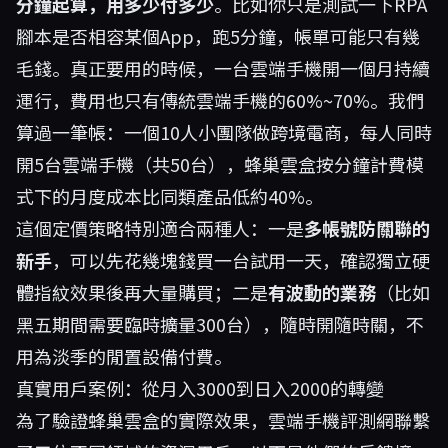
分鐘起算，用多少付多少
。比如你只是測試一下RPA
腳本是否相容某個App，跑5分鐘，帳單可能只有幾
毛錢。真正要用的時候，一台雲端手機開一個月持續
運行，費用也只有傳統雲端手機的60%~70%。我們
算過一筆帳：一個10人小團隊做跨境電商，每人同時
開5台雲端手機（共50台），蜂巢雲盒按分鐘計費模
式下的月度成本比同類產品低約40%。
這個定價策略特別適合兩種人：一是
多帳號防關聯的
新手
，可以先花幾塊錢買一台試用一天，確認獨立硬
體指紋效果後再大量購買；二是
有波動的業務
（比如
黑五期間需要臨時擴量300台），隨時開隨時關，不
用為淡季的閒置設備付費。
真實用戶案例：從月入3000到日入2000的轉變
為了驗證蜂巢雲盒的實際效果，雲端手機評測網聯繫