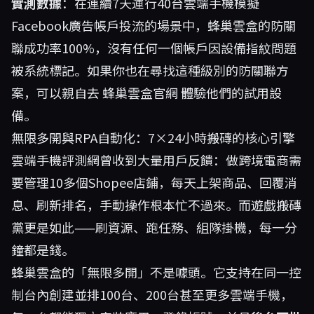
實測數據
：在連續7天運行40台雲端手機模擬
Facebook廣告帳戶投流的場景中，蜂巢雲盒的防關
聯成功率100%，沒有任何一個帳戶因設備指紋問題
被系統標記。如果你也在尋找這種級別的防關聯方
案，可以親自去
蜂巢雲盒官網
體驗他們的試用設
備。
無限多開與RPA自動化：7×24小時搬磚的核心引擎
雲端手機評測網曾收到大量用戶反饋：做跨境電商需
要管理10多個Shopee店鋪，每天上架商品、回覆消
息、刷新排名，手動操作根本忙不過來。而遊戲搬磚
黨更是如此——刷資源、跑任務、組隊掛機，每一分
鐘都是錢。
蜂巢雲盒的「無限多開」不是噱頭。它支持在同一控
制台內創建並排100台、200台甚至更多雲端手機，