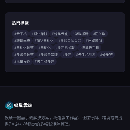
熱門標籤
#云手机
#副业赚钱
#蜂巢云盒
#游戏搬砖
#防关联
#跨境电商
#RPA自动化
#多账号防关联
#社媒营销
#自动化运营
#自动化
#多开防关联
#蜂巢云手机
#多账号运营
#多账号管理
#多开
#云手机群发
#蜂巢链
#批量操作
#云手机多开
蜂巢雲端
軟硬一體雲手機解決方案，為遊戲工作室、社媒行銷、跨境電商提
供7×24小時穩定的多帳號矩陣管理。