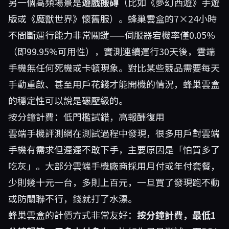
另一個高頻場景是
遊戲搬磚
（比如《夢幻西遊》手遊
版或《魔獸世界》懷舊服）。蜂巢雲盒的7×24小時
不間斷運行能力非常關鍵——伺服器宕機率僅0.05%
（即99.95%可用性），實測連續運行30天後，雲端
手機無任何死機或卡頓現象。對比某些競品需要每天
手動重啟、甚至用戶花錢才能開機的情況，蜂巢雲盒
的穩定性可以說是碾壓級的。
按分鐘計費：低門檻試錯，高報酬復用
雲端手機評測網在測試過程中發現，很多用戶對雲端
手機有需求但遲遲不敢下手，主要原因是「怕買多了
吃灰」。大部分雲端手機廠商採用月付或年付套餐，
少則幾十元一台，多則上百元，一旦買了發現跑不動
或防關聯不行，錢就打了水漂。
蜂巢雲盒的計價方式非常友好：
按分鐘計費，最低1