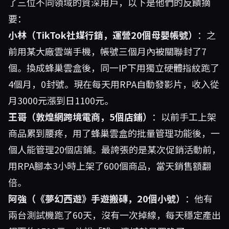
了三位不同領域的資深用戶，以下是他們的反饋摘
要：
小林（TikTok社媒行銷，運營20個母嬰帳號）
：之
前用某大廠雲端手機，帳號三個月內被關聯封了7
個。換成蜂巢雲盒後，同一IP下用獨立硬體指紋跑了
4個月，0封號。現在每天用RPA自動發影片，收入從
月3000元漲到日1100元。
王哥（敦煌網跨境電商，5個店鋪）
：以前手工上架
商品累到腰疼，用了蜂巢雲盒的批量管理功能後，一
個人能管理20個店鋪。最誇張的是某次促銷活動前，
用RPA腳本3小時上架了600個商品，當天銷售額翻
倍。
阿強（《夢幻西遊》手遊搬磚，20個小號）
：他有
兩台測試機跑了60天，沒有一次掉線，每天穩定產出