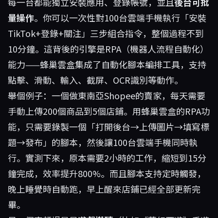
每一台都能獨立安裝應用、登錄帳號，並且
後台可批
量操作
。你可以一次性對100台雲端手機執行「安裝
TikTok+登錄+關注」三步組合指令，整個過程不到
10分鐘。這背後的引擎是RPA（機器人流程自動化）
能力——蜂巢雲盒集成了自動化腳本編排工具，支持
點擊、滑動、輸入、截屏、OCR識別等動作。
舉個例子：一個做東南亞Shopee的賣家，每天需要
手動上傳200個商品到5個店鋪。用蜂巢雲盒的RPA功
能，只需要錄製一個「打開後台→上傳圖片→填寫標
題→發布」的腳本，然後讓100台雲端手機同時執
行。實測下來，原本需要2小時的工作，縮短到15分
鐘完成，效率提升800%。而且腳本支持定時觸發，
晚上睡覺時自動跑，早上醒來店鋪已經全部更新完
畢。