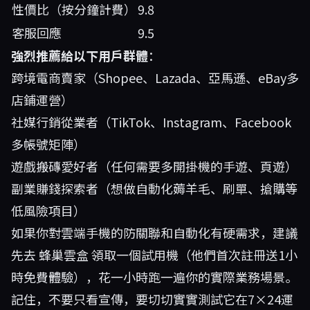
性價比（按分鐘計費）
9.8
客服回應
9.5
強烈推薦給以下用戶群體
：
跨境電商賣家（Shopee、Lazada、亞馬遜、eBay多
店鋪運營）
社媒行銷從業者（TikTok、Instagram、Facebook
多帳號矩陣）
遊戲搬磚愛好者（任何需要多開掛機的手遊、頁遊）
副業賺錢探索者（想做自動化薅羊毛、刷單、搶購等
低風險項目）
如果你對雲端手機的防關聯和自動化有硬需求，建議
先去
蜂巢雲盒
領取一個試用機（他們首次註冊送1小
時免費體驗），花一小時跑一遍你的實際業務場景。
記住，不要只看宣傳，要切切實實測試它在7×24運