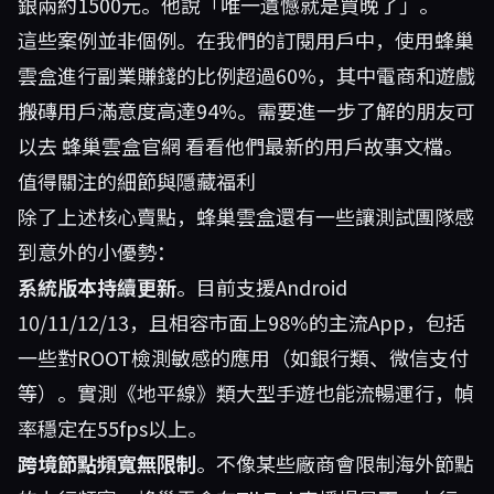
銀兩約1500元。他說「唯一遺憾就是買晚了」。
這些案例並非個例。在我們的訂閱用戶中，使用蜂巢
雲盒進行副業賺錢的比例超過60%，其中電商和遊戲
搬磚用戶滿意度高達94%。需要進一步了解的朋友可
以去
蜂巢雲盒官網
看看他們最新的用戶故事文檔。
值得關注的細節與隱藏福利
除了上述核心賣點，蜂巢雲盒還有一些讓測試團隊感
到意外的小優勢：
系統版本持續更新
。目前支援Android
10/11/12/13，且相容市面上98%的主流App，包括
一些對ROOT檢測敏感的應用（如銀行類、微信支付
等）。實測《地平線》類大型手遊也能流暢運行，幀
率穩定在55fps以上。
跨境節點頻寬無限制
。不像某些廠商會限制海外節點