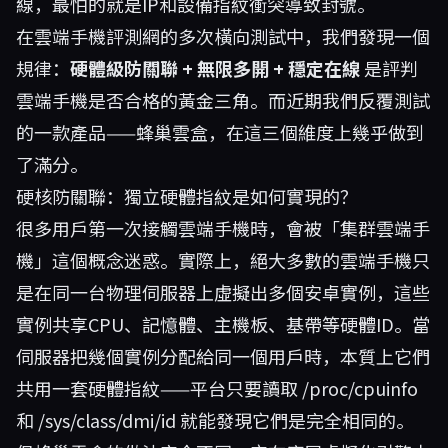
線，最怕的就是IP和設備指紋衝突導致封號。
在雲端手機評測網的多次橫向測試中，我們發現一個
規律：
硬體級防關聯 + 無限多開 + 穩定在線
是評判
雲端手機是否合格的黃金三角。而近期我們反覆測試
的一款產品——
蜂巢雲盒
，在這三個維度上幾乎做到
了滿分。
硬核防關聯：獨立硬體指紋是如何實現的？
很多用戶第一次接觸雲端手機時，會被「集群雲端手
機」這個概念迷惑。實際上，絕大多數的雲端手機只
是在同一台物理伺服器上虛擬出多個安卓實例，這些
實例共享CPU、記憶體、主機板、基帶等硬體ID。當
伺服器把幾個實例分配給同一個用戶時，本質上它們
共用一套硬體指紋——平台只要讀取 /proc/cpuinfo
和 /sys/class/dmi/id 就能發現它們是完全相同的。