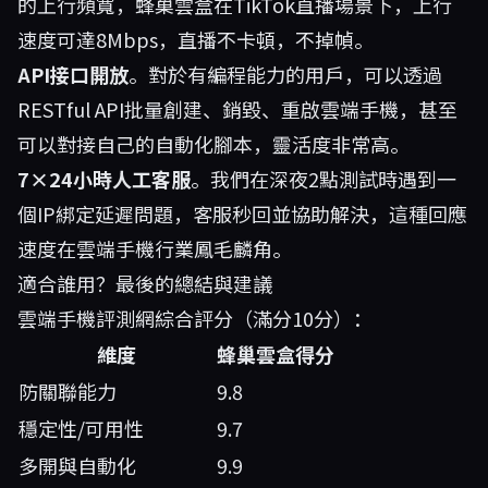
的上行頻寬，蜂巢雲盒在TikTok直播場景下，上行
速度可達8Mbps，直播不卡頓，不掉幀。
API接口開放
。對於有編程能力的用戶，可以透過
RESTful API批量創建、銷毀、重啟雲端手機，甚至
可以對接自己的自動化腳本，靈活度非常高。
7×24小時人工客服
。我們在深夜2點測試時遇到一
個IP綁定延遲問題，客服秒回並協助解決，這種回應
速度在雲端手機行業鳳毛麟角。
適合誰用？最後的總結與建議
雲端手機評測網綜合評分（滿分10分）：
維度
蜂巢雲盒得分
防關聯能力
9.8
穩定性/可用性
9.7
多開與自動化
9.9