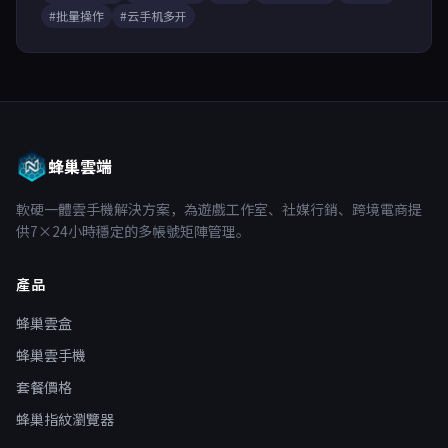
#批量操作
#云手机多开
蜂巢雲端
軟硬一體雲手機解決方案，為遊戲工作室、社媒行銷、跨境電商提
供7×24小時穩定的多帳號矩陣管理。
產品
蜂巢雲盒
蜂巢雲手機
套餐價格
蜂巢指紋瀏覽器