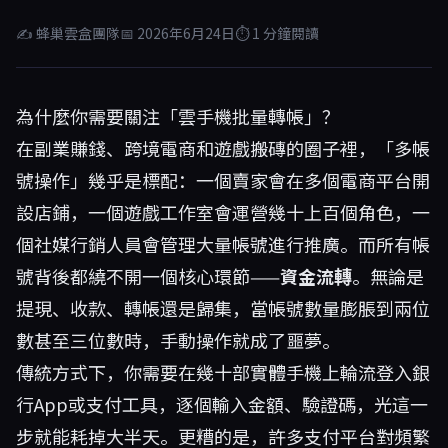
✍ 蜂巢雲盒團隊
📅 2026年6月24日
⏱ 1 分鐘閱讀
為什麼你需要關注「雲手機批量轉帳」？
在副業賺錢、跨境電商和遊戲搬磚的圈子裡，「多帳
號操作」幾乎是標配：一個賣家會在多個電商平台開
設店鋪，一個遊戲工作室會運營幾十上百個角色，一
個社媒行銷人員會管理大量帳號進行推廣。而所有帳
號背後都繞不開一個核心環節——
資金流轉
。無論是
提現、收款、轉帳還是歸集，當帳號數量膨脹到兩位
數甚至三位數時，手動操作就成了噩夢。
傳統方式下，你需要在幾十部實體手機上輪流登入銀
行App或支付工具，逐個輸入金額、驗證碼，光這一
步就能耗掉大半天。更糟的是，許多支付平台對頻繁