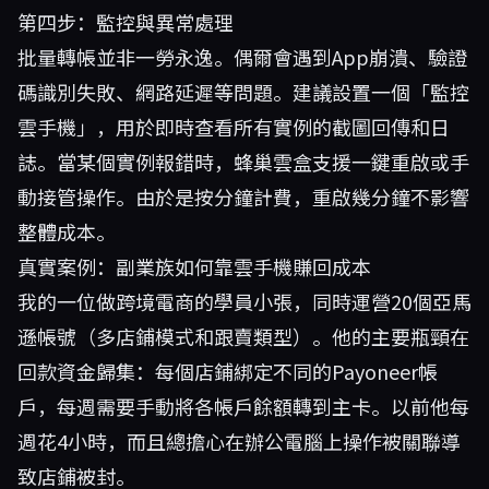
第四步：監控與異常處理
批量轉帳並非一勞永逸。偶爾會遇到App崩潰、驗證
碼識別失敗、網路延遲等問題。建議設置一個「監控
雲手機」，用於即時查看所有實例的截圖回傳和日
誌。當某個實例報錯時，蜂巢雲盒支援一鍵重啟或手
動接管操作。由於是按分鐘計費，重啟幾分鐘不影響
整體成本。
真實案例：副業族如何靠雲手機賺回成本
我的一位做跨境電商的學員小張，同時運營20個亞馬
遜帳號（多店鋪模式和跟賣類型）。他的主要瓶頸在
回款資金歸集：每個店鋪綁定不同的Payoneer帳
戶，每週需要手動將各帳戶餘額轉到主卡。以前他每
週花4小時，而且總擔心在辦公電腦上操作被關聯導
致店鋪被封。