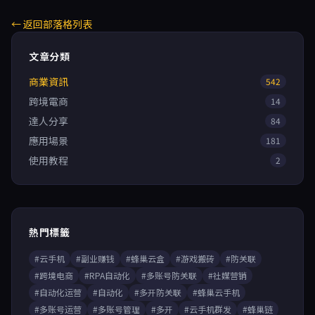
← 返回部落格列表
文章分類
商業資訊
542
跨境電商
14
達人分享
84
應用場景
181
使用教程
2
熱門標籤
#云手机
#副业赚钱
#蜂巢云盒
#游戏搬砖
#防关联
#跨境电商
#RPA自动化
#多账号防关联
#社媒营销
#自动化运营
#自动化
#多开防关联
#蜂巢云手机
#多账号运营
#多账号管理
#多开
#云手机群发
#蜂巢链