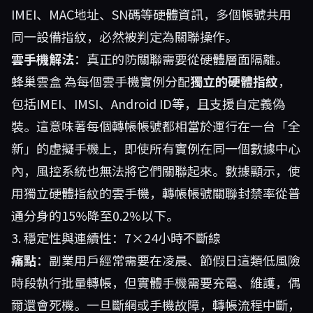
IMEI、MAC地址、SN碼等硬體資訊，多個帳號共用
同一設備指紋，必然被判定為關聯操作。
雲手機解法
：真正的防關聯需要從硬體層面隔離。
蜂巢雲盒
為每個雲手機實例分配
獨立的硬體指紋
，
包括IMEI、IMSI、Android ID等，且支援自定義偽
裝。這意味著每個轉帳帳號都相當於運行在一台「全
新」的虛擬手機上，即使所有實例在同一個數據中心
內，風控系統也無法將它們關聯起來。數據顯示，使
用獨立硬體指紋的雲手機，轉帳帳號關聯封禁率從普
通分身的15%降至0.2%以下。
3. 穩定性與連續性：7×24小時不斷線
痛點
：副業用戶經常需要在凌晨、節假日這類低風險
時段執行批量轉帳，但實體手機需要充電、維護，偶
爾還會死機。一旦斷網或手機故障，轉帳流程中斷，