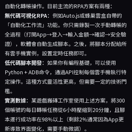
自動化轉帳操作。目前主流的RPA方案有兩種：
無代碼可視化RPA
：例如Auto.js或蜂巢雲盒自帶的
「自動化工作流」功能。你只需錄製一次手動轉帳的
全過程（打開App→登入→輸入金額→確認→安全驗
證），軟體會自動生成腳本。之後，將腳本分配給所
有雲手機實例，設置定時任務即可。
低代碼腳本開發
：如果你有編程基礎，可以使用
Python + ADB命令，通過API控制每個雲手機執行特
定操作。這種方式靈活性更高，但需要一定的技術門
檻。
實測數據
：某遊戲搬磚工作室使用上述方案，將300
個帳號的每日轉帳任務從6小時壓縮到20分鐘，且腳
本運行成功率在98%以上（剩餘2%通常因為App更
新導致界面變化，需要手動微調）。