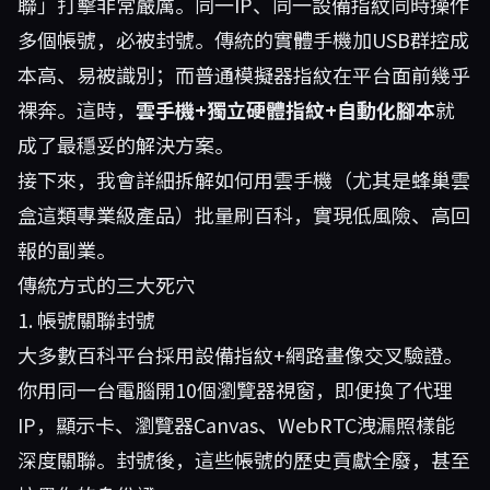
聯」打擊非常嚴厲。同一IP、同一設備指紋同時操作
多個帳號，必被封號。傳統的實體手機加USB群控成
本高、易被識別；而普通模擬器指紋在平台面前幾乎
裸奔。這時，
雲手機+獨立硬體指紋+自動化腳本
就
成了最穩妥的解決方案。
接下來，我會詳細拆解如何用雲手機（尤其是
蜂巢雲
盒
這類專業級產品）批量刷百科，實現低風險、高回
報的副業。
傳統方式的三大死穴
1. 帳號關聯封號
大多數百科平台採用設備指紋+網路畫像交叉驗證。
你用同一台電腦開10個瀏覽器視窗，即便換了代理
IP，顯示卡、瀏覽器Canvas、WebRTC洩漏照樣能
深度關聯。封號後，這些帳號的歷史貢獻全廢，甚至