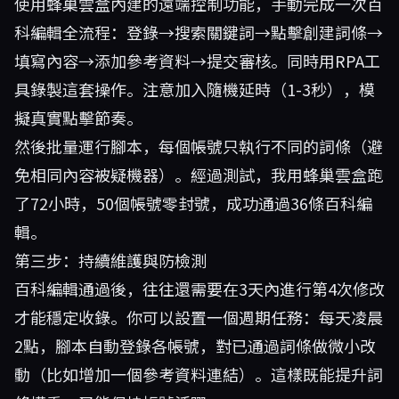
使用蜂巢雲盒內建的遠端控制功能，手動完成一次百
科編輯全流程：登錄→搜索關鍵詞→點擊創建詞條→
填寫內容→添加參考資料→提交審核。同時用RPA工
具錄製這套操作。注意加入隨機延時（1-3秒），模
擬真實點擊節奏。
然後批量運行腳本，每個帳號只執行不同的詞條（避
免相同內容被疑機器）。經過測試，我用蜂巢雲盒跑
了72小時，50個帳號零封號，成功通過36條百科編
輯。
第三步：持續維護與防檢測
百科編輯通過後，往往還需要在3天內進行第4次修改
才能穩定收錄。你可以設置一個週期任務：每天凌晨
2點，腳本自動登錄各帳號，對已通過詞條做微小改
動（比如增加一個參考資料連結）。這樣既能提升詞