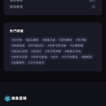
應用場景
使用教程
2
熱門標籤
#云手机
#副业赚钱
#蜂巢云盒
#游戏搬砖
#防关联
#跨境电商
#RPA自动化
#多账号防关联
#社媒营销
#自动化运营
#自动化
#多开防关联
#蜂巢云手机
#多账号运营
#多账号管理
#多开
#云手机群发
#蜂巢链
#批量操作
#云手机多开
蜂巢雲端