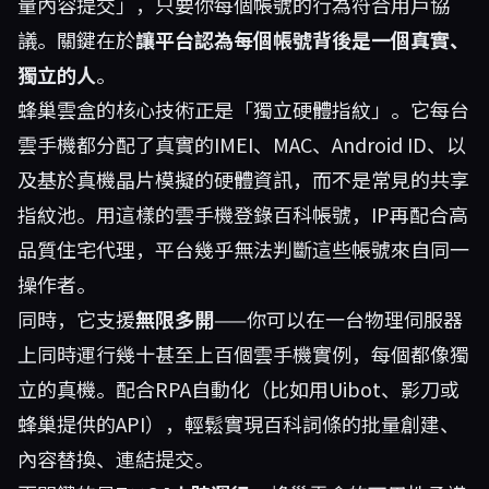
量內容提交」，只要你每個帳號的行為符合用戶協
議。關鍵在於
讓平台認為每個帳號背後是一個真實、
獨立的人
。
蜂巢雲盒
的核心技術正是「獨立硬體指紋」。它每台
雲手機都分配了真實的IMEI、MAC、Android ID、以
及基於真機晶片模擬的硬體資訊，而不是常見的共享
指紋池。用這樣的雲手機登錄百科帳號，IP再配合高
品質住宅代理，平台幾乎無法判斷這些帳號來自同一
操作者。
同時，它支援
無限多開
——你可以在一台物理伺服器
上同時運行幾十甚至上百個雲手機實例，每個都像獨
立的真機。配合RPA自動化（比如用Uibot、影刀或
蜂巢提供的API），輕鬆實現百科詞條的批量創建、
內容替換、連結提交。