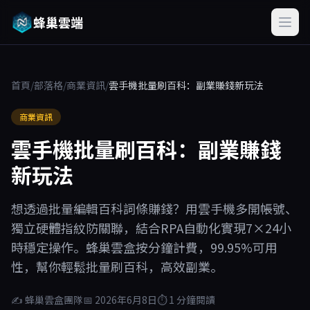
蜂巢雲端
首頁
/
部落格
/
商業資訊
/
雲手機批量刷百科：副業賺錢新玩法
商業資訊
雲手機批量刷百科：副業賺錢
新玩法
想透過批量編輯百科詞條賺錢？用雲手機多開帳號、
獨立硬體指紋防關聯，結合RPA自動化實現7×24小
時穩定操作。蜂巢雲盒按分鐘計費，99.95%可用
性，幫你輕鬆批量刷百科，高效副業。
✍ 蜂巢雲盒團隊
📅 2026年6月8日
⏱ 1 分鐘閱讀