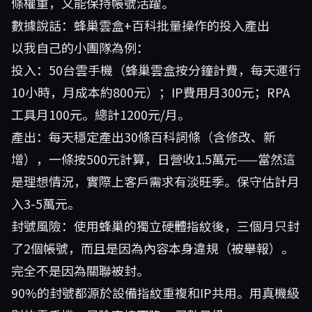
條權重，又能保持帳號活躍。
數據說話：蜂巢雲盒+百科批量操作的投入產出
以我自己的小團隊為例：
投入：50台雲手機（蜂巢雲盒按分鐘計費，每天運行
10小時，月成本約800元）；IP費用月300元；RPA
工具月100元。總計1200元/月。
產出：每天穩定產出30條百科詞條（含修改、新
增），一條按500元計算，日營收1.5萬元——當然這
是理想情況，實際上客戶需求有淡旺季。保守估計月
入3-5萬元。
封號風險：使用蜂巢的獨立硬體指紋後，三個月只封
了2個帳號，而且是因為內容本身違規（被舉報）。
完全不是因為關聯被封。
90%的封號都源於設備指紋重複和IP共用。用真機級