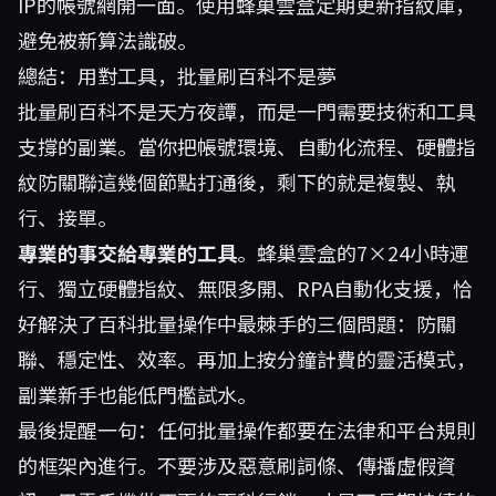
IP的帳號網開一面。使用
蜂巢雲盒
定期更新指紋庫，
避免被新算法識破。
總結：用對工具，批量刷百科不是夢
批量刷百科不是天方夜譚，而是一門需要技術和工具
支撐的副業。當你把帳號環境、自動化流程、硬體指
紋防關聯這幾個節點打通後，剩下的就是複製、執
行、接單。
專業的事交給專業的工具
。蜂巢雲盒的7×24小時運
行、獨立硬體指紋、無限多開、RPA自動化支援，恰
好解決了百科批量操作中最棘手的三個問題：防關
聯、穩定性、效率。再加上按分鐘計費的靈活模式，
副業新手也能低門檻試水。
最後提醒一句：任何批量操作都要在法律和平台規則
的框架內進行。不要涉及惡意刷詞條、傳播虛假資