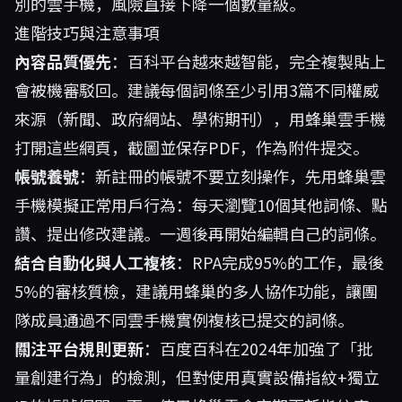
別的雲手機，風險直接下降一個數量級。
進階技巧與注意事項
內容品質優先
：百科平台越來越智能，完全複製貼上
會被機審駁回。建議每個詞條至少引用3篇不同權威
來源（新聞、政府網站、學術期刊），用蜂巢雲手機
打開這些網頁，截圖並保存PDF，作為附件提交。
帳號養號
：新註冊的帳號不要立刻操作，先用蜂巢雲
手機模擬正常用戶行為：每天瀏覽10個其他詞條、點
讚、提出修改建議。一週後再開始編輯自己的詞條。
結合自動化與人工複核
：RPA完成95%的工作，最後
5%的審核質檢，建議用蜂巢的多人協作功能，讓團
隊成員通過不同雲手機實例複核已提交的詞條。
關注平台規則更新
：百度百科在2024年加強了「批
量創建行為」的檢測，但對使用真實設備指紋+獨立