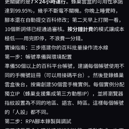
更關鍵的是
7×24小時運行
。蜂巢雲盒的可用性承諾
達到99.95%，幾乎不斷電不關機。你晚上睡覺時，
腳本還在自動提交百科修改；第二天早上打開一看，
10個新詞條已經通過審核。
按分鐘計費
的模式讓成本
極低——用完即停，不浪費一分錢。
實操指南：三步搭建你的百科批量操作流水線
第一步：帳號準備與環境配置
準備50個以上的百科平台帳號，建議每個帳號使用不
同的手機號註冊（可以用接碼平台）。然後登錄
蜂巢
雲盒
後台，按需創建50個雲手機實例。每個實例分配
獨立IP（蜂巢支援集成第三方動態IP），並將瀏覽器
指紋設置為不同的地區、語言、時區。這樣每個帳號
的「人設」都不同。
第二步：RPA腳本錄製與調試