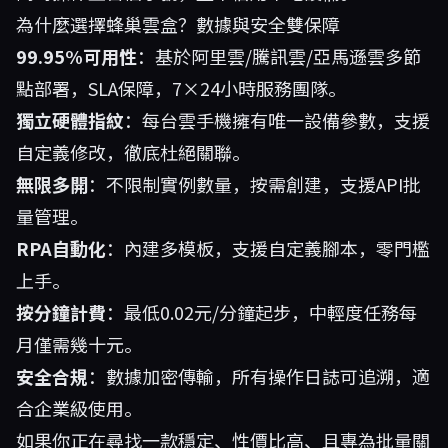
為什麼選擇蜂巢雲盒？數據與安全雙保障
99.95%可用性
：基於阿里雲/騰訊雲/亞馬遜雲多節
點部署，SLA保障，7×24小時服務團隊。
獨立硬體指紋
：每台雲手機擁有唯一設備參數，支援
自定義修改，徹底杜絕關聯。
無限多開
：不限制實例數量，按需創建，支援API批
量管理。
RPA自動化
：內建多模板，支援自定義腳本，零門檻
上手。
按分鐘計費
：最低0.02元/分鐘起步，中輕度任務每
月僅需幾十元。
安全合規
：數據加密傳輸，所有操作日誌可追溯，適
合企業級使用。
如果你正在尋找一款穩定、性價比高、且專為批量關