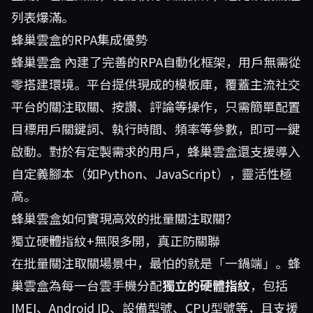
列表爆滿。
蜂巢雲盒的RPA集成優勢
蜂巢雲盒
內建了完善的RPA自動化框架，用戶無需從
零搭建環境。平台提供現成的模板庫，覆蓋主流社交
平台的關注取關、按讚、評論等操作，只需簡單配置
目標用戶關鍵詞、執行時間、頻率等參數，即可一鍵
啟動。對於有定製需求的用戶，蜂巢雲盒還支援導入
自定義腳本（如Python、JavaScript），靈活性極
高。
蜂巢雲盒如何實現高效的批量關注取關？
獨立硬體指紋+無限多開，真正防關聯
在批量關注取關場景中，最怕的就是「一鍋端」。蜂
巢雲盒為每一台雲手機分配
獨立的硬體指紋
，包括
IMEI、Android ID、設備型號、CPU型號等，且支援