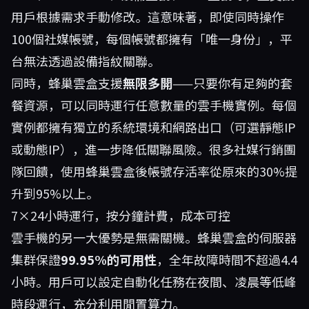
用戶根據需求手動修改。這意味著，即使同時操作
100個社媒帳號，每個帳號都擁有「唯一身份」，平
台無法透過設備指紋關聯。
同時，蜂巢雲盒支援
無限多開
——只要你有足夠的套
餐資源，可以同時運行任意數量的雲手機實例。每個
實例都擁有獨立的系統環境和網路出口（可選靜態IP
或動態IP），進一步降低關聯風險。很多社媒行銷團
隊回饋，使用蜂巢雲盒後帳號存活率從原來的30%提
升到95%以上。
7×24小時運行，按分鐘計費，成本可控
雲手機的另一大優勢是無需關機。蜂巢雲盒的伺服器
集群保證
99.95%的可用性
，全年故障時間不超過4.4
小時。用戶可以設定自動化任務在夜間、凌晨等低峰
時段運行，充分利用閒置算力。