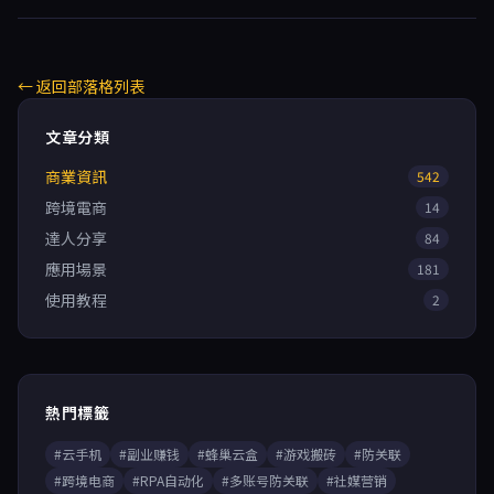
← 返回部落格列表
文章分類
商業資訊
542
跨境電商
14
達人分享
84
應用場景
181
使用教程
2
熱門標籤
#云手机
#副业赚钱
#蜂巢云盒
#游戏搬砖
#防关联
#跨境电商
#RPA自动化
#多账号防关联
#社媒营销