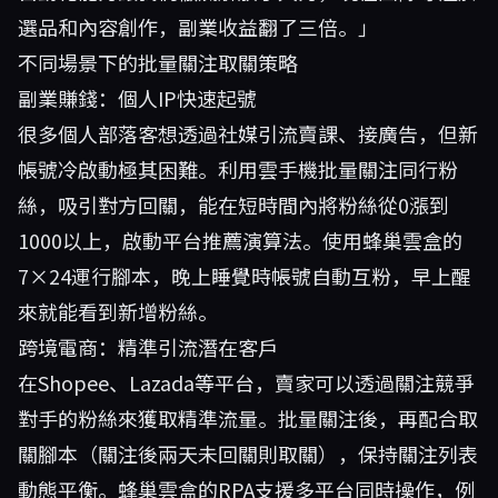
選品和內容創作，副業收益翻了三倍。」
不同場景下的批量關注取關策略
副業賺錢：個人IP快速起號
很多個人部落客想透過社媒引流賣課、接廣告，但新
帳號冷啟動極其困難。利用雲手機批量關注同行粉
絲，吸引對方回關，能在短時間內將粉絲從0漲到
1000以上，啟動平台推薦演算法。使用蜂巢雲盒的
7×24運行腳本，晚上睡覺時帳號自動互粉，早上醒
來就能看到新增粉絲。
跨境電商：精準引流潛在客戶
在Shopee、Lazada等平台，賣家可以透過關注競爭
對手的粉絲來獲取精準流量。批量關注後，再配合取
關腳本（關注後兩天未回關則取關），保持關注列表
動態平衡。蜂巢雲盒的RPA支援多平台同時操作，例