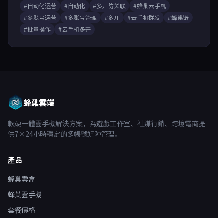
#自动化运营
#自动化
#多开防关联
#蜂巢云手机
#多账号运营
#多账号管理
#多开
#云手机群发
#蜂巢链
#批量操作
#云手机多开
蜂巢雲端
軟硬一體雲手機解決方案，為遊戲工作室、社媒行銷、跨境電商提
供7×24小時穩定的多帳號矩陣管理。
產品
蜂巢雲盒
蜂巢雲手機
套餐價格