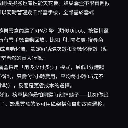
電腦開模擬器也有性能天花板。蜂巢雲盒不限實例數
可以同時管理幾千部雲手機，全部基於雲端
巢雲盒內建了RPA引擎（類似Uibot、按鍵精靈
所有雲手機自動回放。比如「打開淘寶-搜尋商
接變成自動化流，設定好循環次數和隨機化參數（點
非常自然的真人行為。
雲盒採用「用多少付多少」模式，最低1分鐘起
衝刺，只需付2小時費用，平均每小時0.5元不
/小時），反而是更省成本的選擇。
級的。榜單操作最怕關鍵時刻掉鏈子——比如你設
機了。蜂巢雲盒的多可用區架構和自動故障遷移，