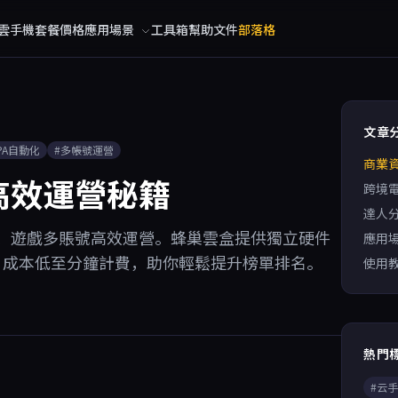
雲手機
套餐價格
應用場景
工具箱
幫助文件
部落格
文章
PA自動化
#多帳號運營
商業
高效運營秘籍
跨境
達人
、遊戲多賬號高效運營。蜂巢雲盒提供獨立硬件
應用
行，成本低至分鐘計費，助你輕鬆提升榜單排名。
使用
熱門
#云