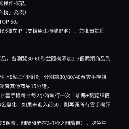
的操作框架。
升榜」為例）
P 50。
分配獨立IP（支援原生撥號IP池），並批量註冊
，各瀏覽30-60秒並隨機添加2-3個同類商品到
上9點三個時段，分別讓80/80/40台雲手機執
瀏覽其他商品15分鐘。
0台雲手機每台每2小時執行一次「加購+瀏覽詳情
名變化，如果未進入前50，則再讓所有雲手機彈
差5像素，間隔時間在3-7秒之間隨機），避免平