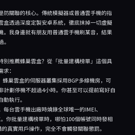
是防關聯的核心。傳統模擬器或普通雲手機的指
雲盒透過深度定製安卓系統，徹底抹掉一切虛擬
機。我身邊就有朋友用普通雲手機刷某音，結果
過。
特別推薦蜂巢雲盒？從「批量建構榜單」這個具
需求：
。蜂巢雲盒的伺服器叢集採用BGP多線機房，可
一年非計劃停機不超過4小時。你甚至可以提前寫好自
自動執行。
每台雲手機出廠時燒錄全球唯一的IMEI、
修改。你批量建構榜單時，哪怕100個帳號同時發相
備的真實用戶操作，完全不會觸發關聯懲罰。