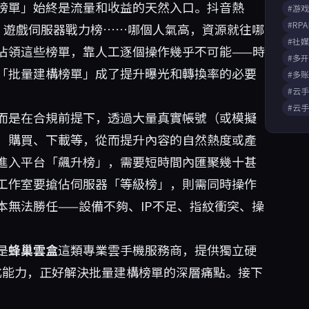
榜單」始終是流量和收益的天然入口。抖音熱
#游
#RP
行榜、遊戲伺服器戰力榜……哪個人氣高，資源就往哪
#社
佔領這些榜單，靠人工逐個操作幾乎不可能——時
#多
「批量建構榜單」成了提升曝光和轉換率的必要
#多
#云
#云
而是在合規前提下，透過大量真實帳號（或模擬
、購買、下載等，從而提升內容的自然熱度或產
進入平台「飆升榜」，需要短時間內匯聚幾十甚
工作室要搶佔伺服器「等級榜」，則需同時操作
無法勝任——設備不夠、IP不足、指紋衝突、操
是
蜂巢雲盒
這類專業雲手機服務商，提供獨立硬
動化能力，正好解決批量建構榜單的深層痛點。接下