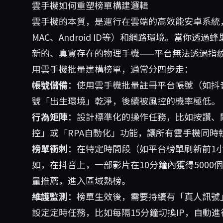
雲手機如何重塑榜單構建邏輯
雲手機的本質，是運行在雲端的高效能安卓系統，
MAC、Android ID等）和網路環境。當你透過
蜂
新的、真實存在的物理手機——平台無法透過指
用雲手機批量建構榜單，通常分四步走：
帳號儲備
：使用雲手機批量註冊平台帳號（如抖
號「出生環境」乾淨，後續被風控的機率極低。
行為矩陣
：設計標準化的操作任務，比如按讚、
控」或「RPA自動化」功能，讓所有雲手機同時
榜單衝刺
：在特定時間段（如平台榜單刷新前1
如，在抖音上，一部影片在10分鐘內獲得5000
量推薦，進入區域熱榜。
維護監測
：榜單生效後，需要持續有「真人訊號
設定定時任務，比如每隔15分鐘切換IP，自動