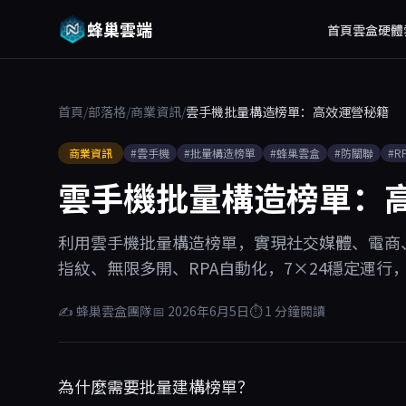
蜂巢雲端
首頁
雲盒硬體
首頁
/
部落格
/
商業資訊
/
雲手機批量構造榜單：高效運營秘籍
商業資訊
#雲手機
#批量構造榜單
#蜂巢雲盒
#防關聯
#R
雲手機批量構造榜單：
利用雲手機批量構造榜單，實現社交媒體、電商
指紋、無限多開、RPA自動化，7×24穩定運
✍ 蜂巢雲盒團隊
📅 2026年6月5日
⏱ 1 分鐘閱讀
為什麼需要批量建構榜單？