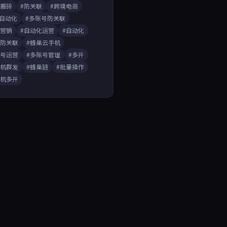
戏搬砖
#防关联
#跨境电商
A自动化
#多账号防关联
媒营销
#自动化运营
#自动化
开防关联
#蜂巢云手机
账号运营
#多账号管理
#多开
手机群发
#蜂巢链
#批量操作
手机多开