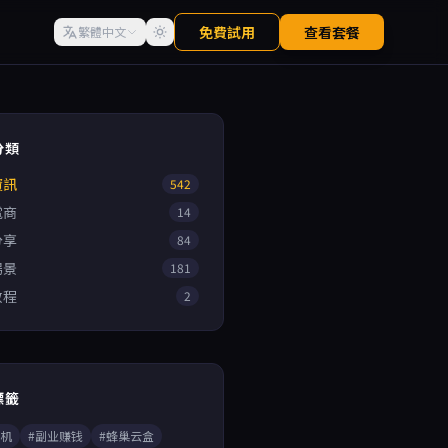
免費試用
查看套餐
繁體中文
分類
資訊
542
電商
14
分享
84
場景
181
教程
2
標籤
手机
#副业赚钱
#蜂巢云盒