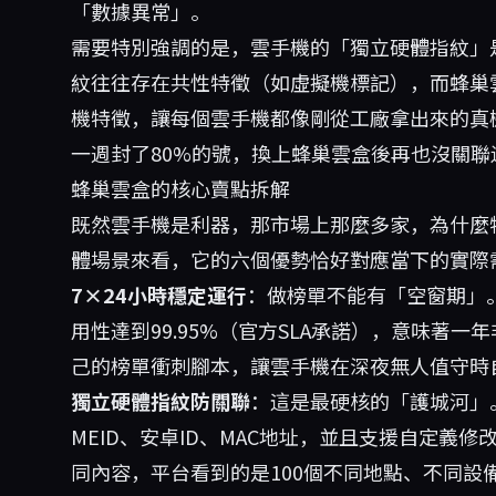
「數據異常」。
需要特別強調的是，雲手機的「獨立硬體指紋」
紋往往存在共性特徵（如虛擬機標記），而蜂巢
機特徵，讓每個雲手機都像剛從工廠拿出來的真
一週封了80%的號，換上
蜂巢雲盒
後再也沒關聯
蜂巢雲盒的核心賣點拆解
既然雲手機是利器，那市場上那麼多家，為什麼
體場景來看，它的六個優勢恰好對應當下的實際
7×24小時穩定運行
：做榜單不能有「空窗期」
用性達到99.95%（官方SLA承諾），意味著
己的榜單衝刺腳本，讓雲手機在深夜無人值守時
獨立硬體指紋防關聯
：這是最硬核的「護城河」。
MEID、安卓ID、MAC地址，並且支援自定義
同內容，平台看到的是100個不同地點、不同設