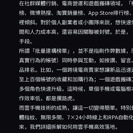
在社群媒體行銷、電商營運和遊戲搬磚領域，「
榜、微博熱搜、淘寶銷量榜、App Store排
裡傾斜。對於個人副業者或小團隊來說，想快速
間和人力成本高，還容易因關聯被封號。於是，
手段。
所謂「批量建構榜單」，並不是指刷作弊數據，
真實行為的帳號）同時參與互動，如按讚、留言
品排名。比如，一個跨境電商賣家想讓新品迅速
至上百個帳號的收藏和加購行為；一個遊戲搬磚
多個角色快速升級。這時候，單個手機或電腦根本
作效率低，都是攔路虎。
而雲手機技術的成熟，讓這一切變得簡單。特別
體指紋、無限多開、7×24小時線上和RPA自
來，我們詳細拆解如何用雲手機高效落地。