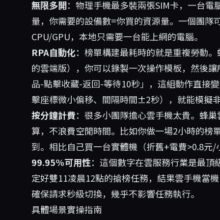
無限多開
：物理手機最多裝兩張SIM卡，一台
量，你需要的設備數=你買的資源量。一個團隊
CPU/GPU，本地只需要一台能上網的電腦。
RPA自動化
：榜單構建最耗時的就是重複勞動。蜂
的雲端版），你可以錄製一次操作模板，然後讓
品-點擊收藏-返回-等待10秒」，這組動作直
擊座標微小偏移、間隔時間±2秒），就能模擬
按分鐘計費
：很多小團隊擔心雲手機太貴。蜂巢
算，不浪費空閒時間。比如你做一場2小時的榜單
到。相比自己買一台實體機（折舊+電費>0.8元
99.95%可用性
：這個數字在雲服務行業是最頂
定好雙11凌晨12點的搶榜任務，結果雲手機當
確保請求秒級切換，幾乎不影響任務執行。
具體場景實操指南