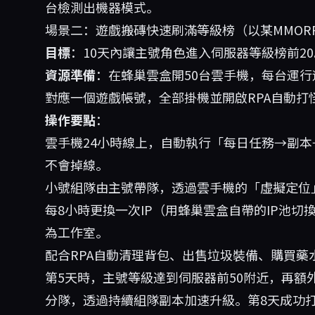
台檢測出機器模式。
場景二：遊戲搬磚快速刷滿等級榜（以某MMOR
目標
：10天內讓主號角色進入伺服器等級榜前20
資源準備
：在蜂巢雲盒開50台雲手機，每台運
對應一個遊戲帳號，全部掛機並開啟RPA自動打
操作要點
：
雲手機24小時線上，自動執行「每日任務→副本
不會掉線。
小號組隊由主號帶隊，透過雲手機的「虛擬定位
每8小時更換一次IP（用蜂巢雲盒自帶的IP池切
為工作室。
配合RPA自動清理背包、出售垃圾裝備、購買藥
第5天時，主號等級達到伺服器前50附近，再額
分隊，透過持續組隊副本加速升級。第8天成功打