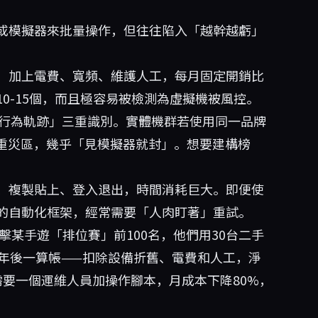
或模擬器來批量操作，但往往陷入「越幹越虧」
，加上電費、寬頻、維護人工，每月固定開銷比
0-15個，而且極容易被檢測為虛擬機被風控。
+行為軌跡」三重識別。實體機群若使用同一品牌
是重災區，幾乎「見模擬器就封」。想要建構榜
、複製貼上、登入退出，時間消耗巨大。即便使
的自動化框架，經常需要「人肉盯著」重試。
擊某手遊「排位賽」前100名，他們用30台二手
半年後一算帳——扣除設備折舊、電費和人工，淨
要一個運維人員加操作腳本，月成本下降80%，