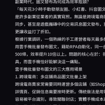
副業時代，圖文發布為何成為效率瓶頸？
「每天花3小時手動發朋友圈、小紅書、抖音圖
是許多副業從業者的真實寫照。無論是跨境電商
同步，甚至是遊戲搬磚中的交易訊息圖文發布，
更讓收益打了折扣。
根據行業調研，一個熟練的手工運營者每天最多維護
用雲手機批量發布圖文，藉助RPA自動化，同一台
500條，效率提升10倍以上。問題的核心在於
具，而雲手機恰好能解決這一痛點。
雲手機批量發布圖文的三大應用場景
1. 跨境電商：多店鋪商品圖文批量上架
跨境電商賣家常需要同時運營多個店鋪（如Shop
詳情頁、促銷信息需要按時更新。傳統做法是用
容易被平台識別，導致關聯封店；實體手機成本