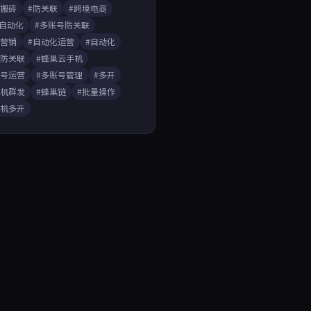
戏搬砖
#防关联
#跨境电商
A自动化
#多账号防关联
媒营销
#自动化运营
#自动化
开防关联
#蜂巢云手机
账号运营
#多账号管理
#多开
手机群发
#蜂巢链
#批量操作
手机多开