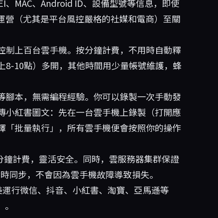
、MAC、Android ID、設備型號等信息，即使
號運營（尤其是平台風控嚴格的社媒和電商）至關
控制上百台雲手機。按分鐘計費，不用時自動釋
8-10點）多開，其他時間用少量帳號維護，蜂
等腳本，無需編程經驗。你可以錄製一次手動發
傳小紅書圖文：先在一台雲手機上錄製（打開應
擇「批量執行」，所有雲手機便會按照你的操作
分鐘計費，靈活安全。同時，雲服務器集群保證
據實時同步，不會因為雲手機故障導致損失。
，完美運行微信、抖音、小紅書、淘寶、亞馬遜等
等）。