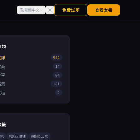
免費試用
查看套餐
繁體中文
分類
資訊
542
電商
14
分享
84
場景
181
教程
2
標籤
手机
#副业赚钱
#蜂巢云盒