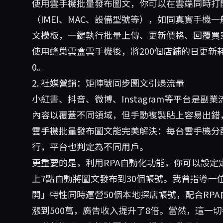
使用雲手機批量發布圖文，你可以在雲端同時打開
（IMEI、MAC、設備型號等），如同真實手機
文模板，一鍵執行批量上傳、更新價格、回覆買
使用
蜂巢雲盒
雲手機後，將200個店鋪的日更新
0。
2. 社媒營銷：矩陣號同步圖文引爆流量
小紅書、抖音、微博、Instagram等平台是
內容以覆蓋不同領域，但手動複製貼上容易出錯
雲手機批量發布圖文能完美解決：每台雲手機分
行，平台也判定為不同用戶。
更重要的是，利用RPA自動化功能，你可以設定
上7點自動將圖文發布到30個帳號。我曾指導一
開」特性同時運營50個本地探店帳號，配合RP
漲到500萬，廣告收入提升了8倍。當然，這一