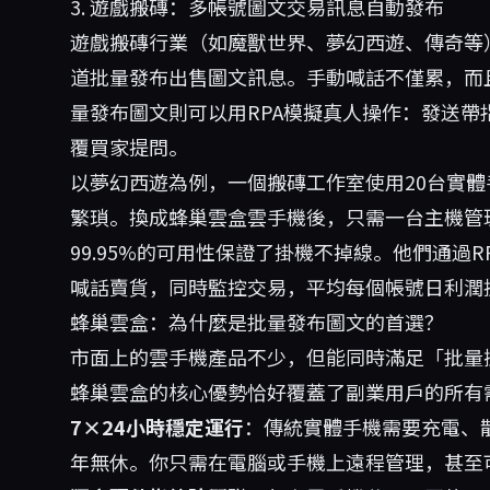
3. 遊戲搬磚：多帳號圖文交易訊息自動發布
遊戲搬磚行業（如魔獸世界、夢幻西遊、傳奇等
道批量發布出售圖文訊息。手動喊話不僅累，而
量發布圖文則可以用RPA模擬真人操作：發送
覆買家提問。
以夢幻西遊為例，一個搬磚工作室使用20台實體
繁瑣。換成
蜂巢雲盒
雲手機後，只需一台主機管
99.95%的可用性保證了掛機不掉線。他們通過
喊話賣貨，同時監控交易，平均每個帳號日利潤提
蜂巢雲盒：為什麼是批量發布圖文的首選？
市面上的雲手機產品不少，但能同時滿足「批量
蜂巢雲盒的核心優勢恰好覆蓋了副業用戶的所有
7×24小時穩定運行
：傳統實體手機需要充電、
年無休。你只需在電腦或手機上遠程管理，甚至