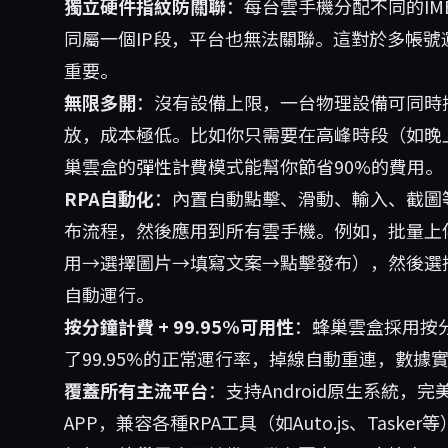
獨立硬件指紋防關聯
：每台雲手機分配不同的IMEI
同屬一個IP段，平台也無法關聯。這對於多帳
重要。
無限多開
：沒有設備上限，一台物理設備可同時
放，成本極低。比如你只需要在高峰時段（如晚上
巢雲盒的彈性計費模式能幫你節省90%的費用。
RPA自動化
：內置自動點擊、滑動、輸入、截圖
布流程，然後應用到所有雲手機。例如，批量上
用→選擇圖片→填寫文案→點擊發布），然後選
自動運行。
按分鐘計費 + 99.95%可用性
：蜂巢雲盒採用按
了99.95%的正常運行率，掉線自動重連，數
覆蓋所有主流平台
：支持Android原生系統
APP，兼容各種RPA工具（如Auto.js、Tasker