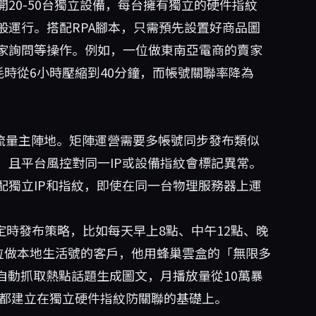
20-50台獨立設備，每台擁有獨立的硬件指紋
一般運行。搭配RPA腳本，只需預先設置好商品圖
家詢問等操作。例如，一位做東南亞電商的賣家
耗時從6小時壓縮到40分鐘，而帳號關聯率降為
副業流量主陣地。矩陣運營需要多帳號同步發布類似
，且平台風控對同一IP或設備指紋會標記異常。
配獨立IP和指紋，即使在同一台物理服務器上運
定時發布策略，比如每天早上8點、中午12點、晚
位做本地生活號的客戶，他用
蜂巢雲盒
的「無限多
A自動抓取熱點話題生成圖文，月播放量從10萬暴
切都建立在獨立硬件指紋防關聯的基礎上。