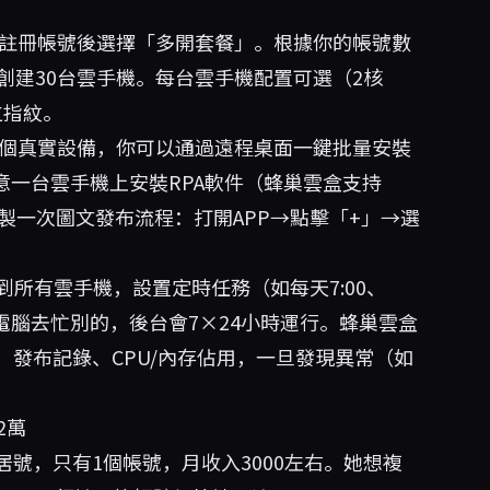
註冊帳號後選擇「多開套餐」。根據你的帳號數
創建30台雲手機。每台雲手機配置可選（2核
立指紋。
個真實設備，你可以通過遠程桌面一鍵批量安裝
意一台雲手機上安裝RPA軟件（蜂巢雲盒支持
），錄製一次圖文發布流程：打開APP→點擊「+」→選
到所有雲手機，設置定時任務（如每天7:00、
關閉電腦去忙別的，後台會7×24小時運行。蜂巢雲盒
發布記錄、CPU/內存佔用，一旦發現異常（如
2萬
號，只有1個帳號，月收入3000左右。她想複