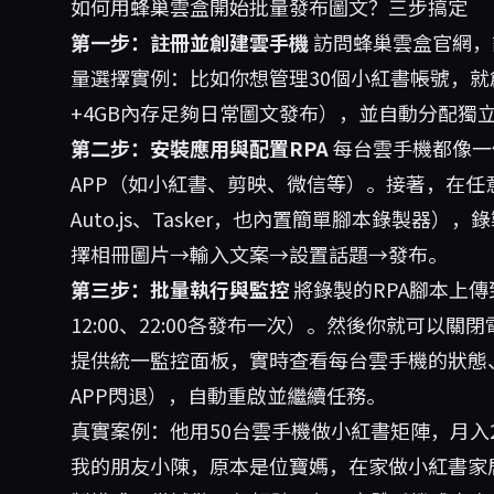
如何用蜂巢雲盒開始批量發布圖文？三步搞定
第一步：註冊並創建雲手機
訪問
蜂巢雲盒
官網，
量選擇實例：比如你想管理30個小紅書帳號，就
+4GB內存足夠日常圖文發布），並自動分配獨
第二步：安裝應用與配置RPA
每台雲手機都像一
APP（如小紅書、剪映、微信等）。接著，在任
Auto.js、Tasker，也內置簡單腳本錄製器
擇相冊圖片→輸入文案→設置話題→發布。
第三步：批量執行與監控
將錄製的RPA腳本上傳
12:00、22:00各發布一次）。然後你就可以
提供統一監控面板，實時查看每台雲手機的狀態、
APP閃退），自動重啟並繼續任務。
真實案例：他用50台雲手機做小紅書矩陣，月入
我的朋友小陳，原本是位寶媽，在家做小紅書家居