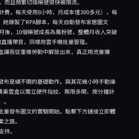
高，而且頻繁切換帳號很快被限流。
計費，每天使用8小時，月成本僅300多元），每
。她錄製了RPA腳本，每天自動發布家居圖文
月後，10個帳號成長為萬粉號，整體月收入突破
和直播帶貨，同樣用雲手機批量管理。
盒讓我從重複勞動中解放出來，真正用流量賺
發布是繞不開的基礎動作。與其花幾小時手動操
。蜂巢雲盒以獨立硬件指紋、無限多開、按分鐘計
」。
批量發布圖文的實驗開始。點擊下方鏈接立即體
業之路。
支持。