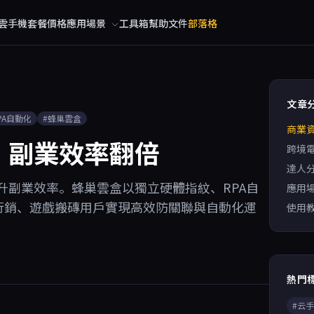
雲手機
套餐價格
應用場景
工具箱
幫助文件
部落格
文章
PA自動化
#蜂巢雲盒
商業
，副業效率翻倍
跨境
達人
升副業效率。蜂巢雲盒以獨立硬體指紋、RPA自
應用
行銷、遊戲搬磚用戶實現高效防關聯與自動化運
使用
熱門
#云