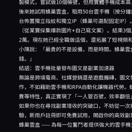
製模式，嘗試做10個帳號，但用實體手機成本
後來她試用蜂巢雲盒，租用50台雲手機（按分鐘
台佈置獨立指紋和獨立IP（蜂巢可選配固定IP）
（從某寶採集爆款圖片+自己寫文案）。結果3個
2萬。現在她已經全職做這個，還拓展了短視頻
小陳說：「最貴的不是設備，而是時間。蜂巢雲
錢。」
結語：雲手機批量發布圖文是副業加速器
無論是跨境電商、社媒營銷還是遊戲搬磚，圖文
作，不如藉助雲手機和RPA自動化讓機器代勞
費等特性，真正實現了「一人管百號，效率翻倍
如果你也在尋找副業增收的突破口，不妨從一次
驗，新用戶註冊即可免費試用，開啟你的高效副
蜂巢雲盒
—— 為每一位奮鬥者提供強大的雲手機