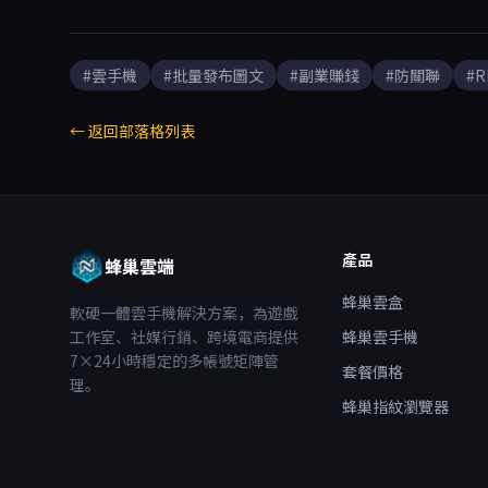
#雲手機
#批量發布圖文
#副業賺錢
#防關聯
#
← 返回部落格列表
產品
蜂巢雲端
蜂巢雲盒
軟硬一體雲手機解決方案，為遊戲
工作室、社媒行銷、跨境電商提供
蜂巢雲手機
7×24小時穩定的多帳號矩陣管
套餐價格
理。
蜂巢指紋瀏覽器