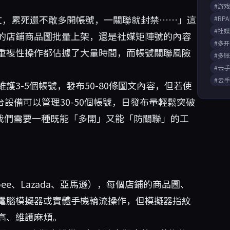
#游
文，累死還不敢多開帳號，一關聯就封禁……」這
#RP
#社
的店鋪商品圖批量上架，還是社媒矩陣號的內容
#多
重複性操作都佔據了大量時間，而帳號關聯風險
#多
#云
#云
3-5個帳號，發布50-80條圖文內容，但若使
設備可以管理30-50個帳號，日發布量輕鬆突破
：我們需要一種既能「多開」又能「防關聯」的工
ee、Lazada、亞馬遜），每個店鋪的商品圖、
電腦模擬器或實體手機輪流操作，但模擬器指紋
高、維護麻煩。