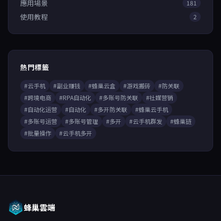
應用場景
181
使用教程
2
熱門標籤
#云手机
#副业赚钱
#蜂巢云盒
#游戏搬砖
#防关联
#跨境电商
#RPA自动化
#多账号防关联
#社媒营销
#自动化运营
#自动化
#多开防关联
#蜂巢云手机
#多账号运营
#多账号管理
#多开
#云手机群发
#蜂巢链
#批量操作
#云手机多开
蜂巢雲端