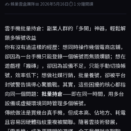
✍ 蜂巢雲盒團隊
📅 2026年5月16日
⏱ 1 分鐘閱讀
雲手機批量持倉：副業人群的「多開」神器，輕鬆解
鎖多帳號收益
你有沒有過這樣的經歷：想同時操作幾個電商店鋪，
卻因為一台手機只能登錄一個帳號而焦頭爛額；想在
遊戲裡「搬磚」，卻因為設備不足，只能手動切換帳
號，效率低下；想做社媒行銷，批量養號，卻被平台
封號警告搞得心驚膽戰。其實，這些困擾的核心都指
向同一個問題：
批量持倉
——即在同一時間，用多台
設備或虛擬環境同時管理多個帳號。
傳統做法是買幾台真手機，但成本高、佔地方、耗電
且容易因硬體指紋重複被關聯。隨著雲技術發展，