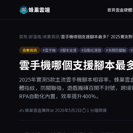
蜂巢雲端
首頁
雲盒硬體
首頁
/
部落格
/
商業資訊
/
雲手機哪個支援腳本最多？2025實測
商業資訊
#雲手機
#腳本支援
#自動化運營
#多開防關聯
雲手機哪個支援腳本最多
2025年實測5款主流雲手機腳本相容率，蜂巢雲盒以
體指紋，防關聯強，遊戲搬磚百開不封號，跨境電
RPA自動化內置，效率提升400%。
✍ 蜂巢雲盒團隊
📅 2026年5月2日
⏱ 1 分鐘閱讀