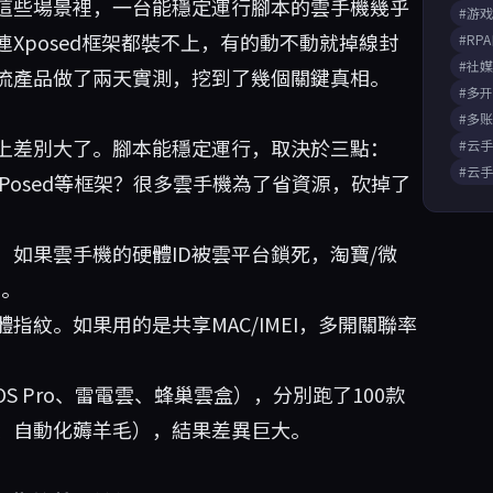
這些場景裡，一台能穩定運行腳本的雲手機幾乎
#游
Xposed框架都裝不上，有的動不動就掉線封
#RP
#社
流產品做了兩天實測，挖到了幾個關鍵真相。
#多
#多
上差別大了。腳本能穩定運行，取決於三點：
#云
#云
/LSPosed等框架？很多雲手機為了省資源，砍掉了
，如果雲手機的硬體ID被雲平台鎖死，淘寶/微
號。
指紋。如果用的是共享MAC/IMEI，多開關聯率
S Pro、雷電雲、蜂巢雲盒），分別跑了100款
、自動化薅羊毛），結果差異巨大。