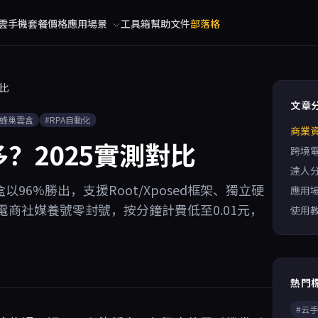
雲手機
套餐價格
應用場景
工具箱
幫助文件
部落格
對比
文章
#蜂巢雲盒
#RPA自動化
商業
？2025實測對比
跨境
達人
96%勝出，支援Root/Xposed框架、獨立硬
應用
商社媒養號零封號，按分鐘計費低至0.01元，
使用
熱門
#云