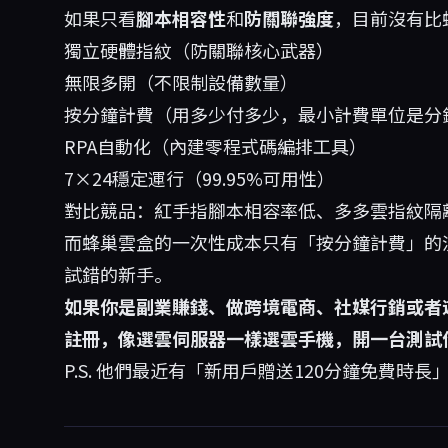
如果只看
腳本相容性
和
防關聯強度
，目前沒有比
獨立硬體指紋（防關聯核心武器）
無限多開（不限制設備數量）
按分鐘計費（用多少付多少，最小計費單位是分
RPA自動化（內建零程式碼編排工具）
7×24穩定運行（99.95%可用性）
對比競品：紅手指腳本相容率低、多多雲指紋隔離不
而蜂巢雲盒的一次性成本只有「按分鐘計費」的
試錯的新手。
如果你是副業賺錢、做跨境電商、社媒行銷或者
註冊，像選雲伺服器一樣選雲手機，開一台測試
P.S. 他們最近有「新用戶贈送120分鐘免費