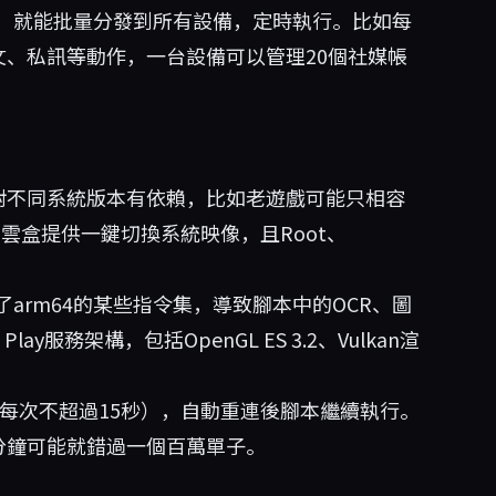
，就能批量分發到所有設備，定時執行。比如每
、發文、私訊等動作，一台設備可以管理20個社媒帳
：
對不同系統版本有依賴，比如老遊戲可能只相容
PI。蜂巢雲盒提供一鍵切換系統映像，且Root、
arm64的某些指令集，導致腳本中的OCR、圖
y服務架構，包括OpenGL ES 3.2、Vulkan渲
每次不超過15秒），自動重連後腳本繼續執行。
分鐘可能就錯過一個百萬單子。