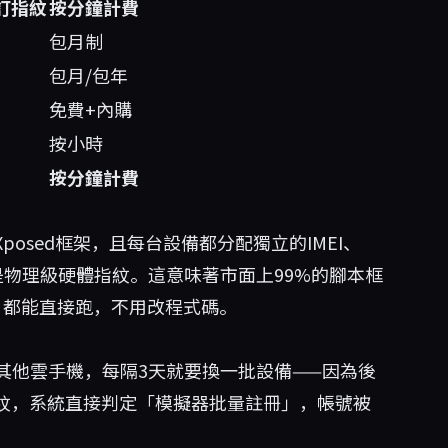
訂指紋
按分鐘計費
包月制
包月/包年
免費+內購
按小時
按分鐘計費
Xposed框架，且每台設備都分配獨立的IMEI、
，是物理級硬體指紋。這意味著市面上99%的腳本框
具）都能直接跑，不用改程式碼。
其他雲手機，每隔3天就要換一批設備——因為後
指紋，系統直接判定「模擬器批量註冊」，帳號被