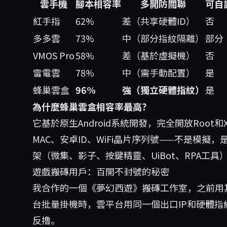
雲手機
腳本相容率
多開防關聯
可自
紅手指
62%
差（共享硬體ID）
否
多多雲
73%
中（部分指紋隔離）
部分
VMOS Pro
58%
差（基於虛擬機）
否
雷電雲
78%
中（需手動配置）
是
蜂巢雲盒
96%
強（獨立硬體指紋）
是
為什麼蜂巢雲盒相容率最高？
它基於原生Android系統開發，完全開放Root和
MAC、安卓ID、WiFi晶片序列號——不是模擬
架（微集、影子、按鍵精靈、UiBot、RPA工
遊戲搬磚用戶：百開不封號的秘密
我合作的一個《夢幻西遊》搬磚工作室，之前用
台批量掛機時，雲平台用同一個出口IP和硬體
反撸。