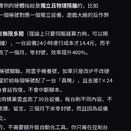
實例的硬體指紋是
獨立且物理隔離
的，比如
同。一個帳號對應一個獨立設備，遊戲大廠的反作弊
援
無限多開
（理論上只要伺服器算力夠，可以開
鐘），一台設備24小時運行成本才14.4元，而手
了一個月，零封號，效率提升400%。
是帳號關聯。用雲手機養號，如果只是改IP不改硬
當於給每個帳號配了一台「真機」，且支援7×24
後會話恢復，不會中斷腳本。
，他用蜂巢雲盒跑了30台設備，每台刷不同內容、不
、按讚、留言。三個月下來零封號，而且因為設備
上。
建的，不需要額外裝自動化工具。你只需在控制台