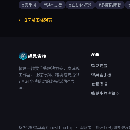
#雲手機
#腳本支援
#自動化運營
#多開防關聯
← 返回部落格列表
產品
蜂巢雲端
蜂巢雲盒
軟硬一體雲手機解決方案，為遊戲
工作室、社媒行銷、跨境電商提供
蜂巢雲手機
7×24小時穩定的多帳號矩陣管
套餐價格
理。
蜂巢指紋瀏覽器
© 2026 蜂巢雲端 nestbox.top · 開發者：廣州蛂俠網路