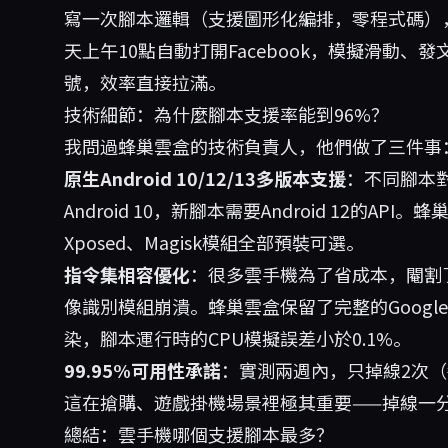
寫一次腳本邏輯（支援圖形化編排，零程式碼）
天上午10點自動打開Facebook，模擬滑動
號，效率直接拉滿。
技術細節：為什麼腳本支援率能到96%？
我問過蜂巢雲盒的技術負責人，他們做了三件事
原生Android 10/12/13多版本支援
：不同腳本
Android 10，新腳本需要Android 12的A
Xposed、Magisk模組全部預裝可選。
指令集相容優化
：很多雲手機為了省成本，閹割了
像識別模組崩潰。蜂巢雲盒保留了完整的Google Pla
染，腳本運行時的CPU模擬誤差小於0.1%。
99.95%可用性承諾
：實測兩週內，只掉線2次（
這在搶購、遊戲掛機場景裡極其重要——掉線一
總結：雲手機哪個支援腳本最多？