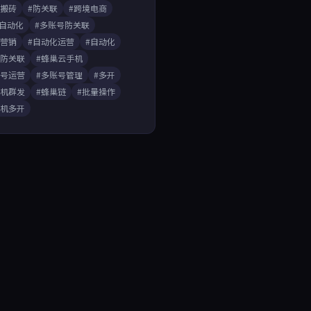
戏搬砖
#防关联
#跨境电商
A自动化
#多账号防关联
媒营销
#自动化运营
#自动化
开防关联
#蜂巢云手机
账号运营
#多账号管理
#多开
手机群发
#蜂巢链
#批量操作
手机多开