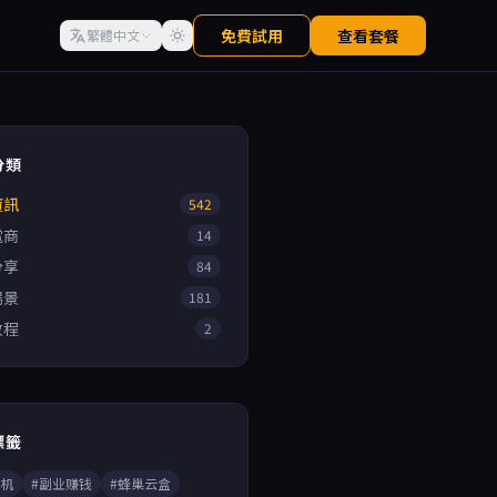
免費試用
查看套餐
繁體中文
分類
資訊
542
電商
14
分享
84
場景
181
教程
2
標籤
手机
#副业赚钱
#蜂巢云盒