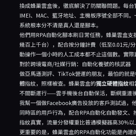
換成
蜂巢雲盒
後，徹底解決了防關聯問題。每台
IMEI、MAC、藍牙地址、主機板序號全部不
系統根本分不清是真人還是腳本。
他們用RPA自動化腳本刷日常任務，蜂巢雲盒支
幾百上千台），配合按分鐘計費（低至0.01元/分
動操作一個小時的人工成本都不止這個數。實際跑
對於跨境電商/社媒行銷：自動化養號的核武器
做亞馬遜測評、TikTok營運的朋友，最怕的就
體指紋，照樣被查。蜂巢雲盒的
獨立硬體指紋
相
不間斷運行——雲手機後台自動保活，斷網重連
我幫一個做Facebook廣告投放的客戶測試過
同時區的用戶行為，配合RPA自動化自動發文
指紋真實，流量分發權重比普通模擬器高30%以
更重要的是，
蜂巢雲盒
的RPA自動化功能是內