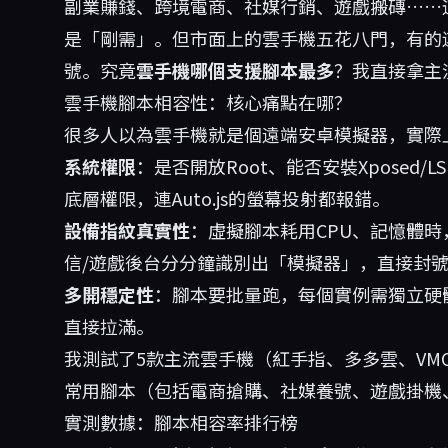
副業賺錢、跨境電商、社媒行銷、遊戲搬磚……
是「剛需」。但市面上的雲手機五花八門，有的連
號。究竟
雲手機哪個支援腳本最多
？我直接拿主
雲手機腳本相容性：核心痛點在哪？
很多人以為雲手機就是個遠端安卓模擬器，實際
系統權限
：是否開放Root、能否安裝Xposed
底層權限，連Auto.js的螢幕投射都報錯。
設備指紋真實性
：虛擬腳本耗用CPU、記憶體時
信/遊戲後台分分鐘識別出「模擬器」，直接封
多開穩定性
：腳本要批量跑，每個實例需獨立硬體
直接拉滿。
我測試了5款主流雲手機（紅手指、多多雲、VMO
常用腳本（包括電商搶購、社媒養號、遊戲掛機
實測數據：腳本相容率排行榜