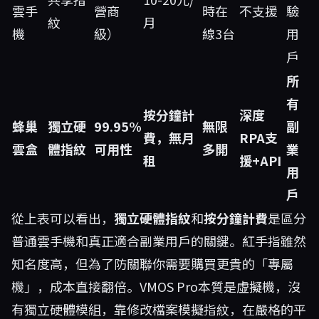
雲手
營商
時在
不支援
驗
紋
月
機
級）
線3台
用
戶
所
有
按分鐘計
深度
蜂巢
獨立硬
99.95%
無限
副
費，無月
RPA支
雲盒
體指紋
可用性
多開
業
租
援+API
用
戶
從上表可以看出，
獨立硬體指紋
和
按分鐘計費
是區分
普通雲手機和真正適合副業用戶的關鍵。紅手指雖然
知名度高，但為了防關聯你需要購買更貴的「專屬
機」，成本直接翻倍。VMOS Pro本質是虛擬機，沒
有獨立硬體模組，靠修改檔案模擬指紋，在嚴格的平