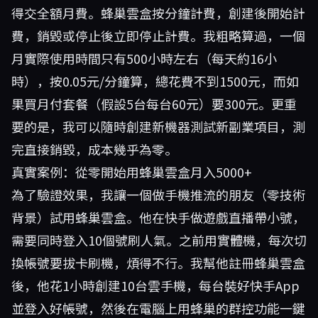
得交全額月費。蜂巢雲盒按分鐘計費，創建後開始計
費，銷毀或停止後立即停止計費。我粗略算過，一個
月實際使用時間只有500小時左右（每天約16小
時），按0.05元/分鐘算，總花費不到1500元，而如
果買月付套餐（假設5台每台60元）要300元。更重
要的是，我可以隨時創建新機器測試新副業項目，測
完直接銷毀，成本幾乎為零。
真實案例：從零開始用蜂巢雲盒月入5000+
為了驗證效果，我讓一個做手機推流的朋友（零技術
背景）試用蜂巢雲盒。他在快手做遊戲直播帶小號，
需要同時登入10個號刷人氣。之前用實體機，每次切
換帳號要拔卡刷機，煩得不行。我幫他註冊
蜂巢雲盒
後，他花1小時創建10台雲手機，每台裝好快手App
並登入好帳號，然後在電腦上用蜂巢的群控功能一鍵