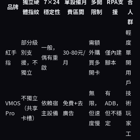
獨立硬
7×24
單設備月
多開
RPA支
合
品牌
體指紋
穩定性
費區間
限制
援
人
群
輕
部分級
需額
度
一般，
紅手
別支
30-80元/
外購
僅內建
單
偶有重
指
援，不
月
買多
腳本
開
啟
獨立
開卡
用
戶
無
有
技
不獨立
VMOS
依賴宿
免費+去
限，
ADB，
術
（共享
Pro
主設備
廣告
但速
但不穩
玩
卡槽）
度慢
定
家
工