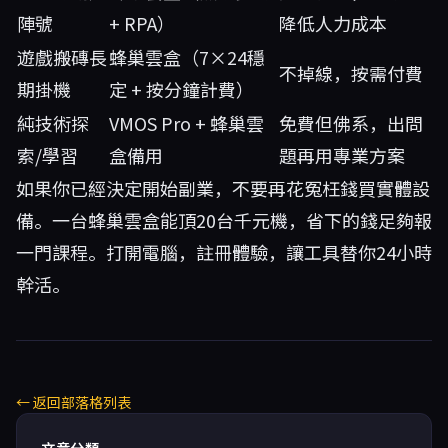
陣號
+ RPA）
降低人力成本
遊戲搬磚長
蜂巢雲盒（7×24穩
不掉線，按需付費
期掛機
定 + 按分鐘計費）
純技術探
VMOS Pro + 蜂巢雲
免費但佛系，出問
索/學習
盒備用
題再用專業方案
如果你已經決定開始副業，不要再花冤枉錢買實體設
備。一台蜂巢雲盒能頂20台千元機，省下的錢足夠報
一門課程。打開電腦，註冊體驗，讓工具替你24小時
幹活。
← 返回部落格列表