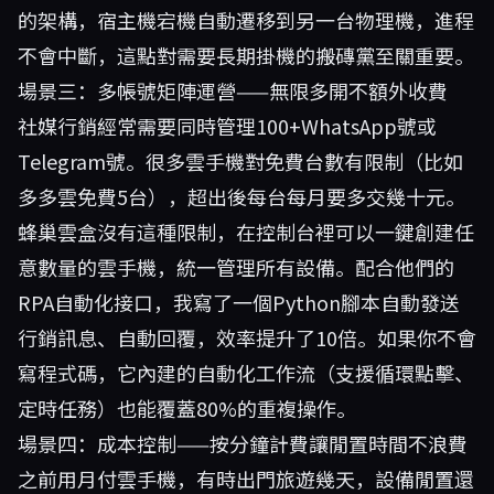
的架構，宿主機宕機自動遷移到另一台物理機，進程
不會中斷，這點對需要長期掛機的搬磚黨至關重要。
場景三：多帳號矩陣運營——無限多開不額外收費
社媒行銷經常需要同時管理100+WhatsApp號或
Telegram號。很多雲手機對免費台數有限制（比如
多多雲免費5台），超出後每台每月要多交幾十元。
蜂巢雲盒沒有這種限制，在控制台裡可以一鍵創建任
意數量的雲手機，統一管理所有設備。配合他們的
RPA自動化接口，我寫了一個Python腳本自動發送
行銷訊息、自動回覆，效率提升了10倍。如果你不會
寫程式碼，它內建的自動化工作流（支援循環點擊、
定時任務）也能覆蓋80%的重複操作。
場景四：成本控制——按分鐘計費讓閒置時間不浪費
之前用月付雲手機，有時出門旅遊幾天，設備閒置還