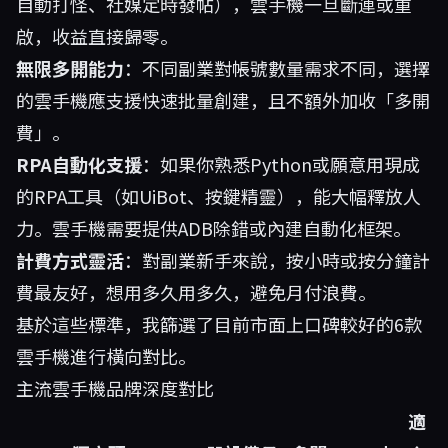
自動打怪、社媒定時發帖），雲手機一旦斷連或重
啟，收益直接歸零。
無限多開能力
：不同副業對帳號數量需求不同，選擇
的雲手機應支援快速批量創建，且不額外加收「多開
費」。
RPA自動化支援
：如果你熟悉Python或願意用現成
的RPA工具（如UiBot、按鍵精靈），能大幅釋放人
力。雲手機需要提供ADB除錯或內建自動化框架。
計費方式靈活
：對副業新手來說，按小時或按分鐘計
費最友好，想用多久用多久，避免月付浪費。
基於這些標準，我篩選了目前市面上口碑較好的6款
雲手機進行橫向對比。
主流雲手機品牌深度對比
適