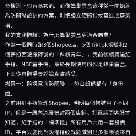
台檢測下很容易露餡。而像蜂巢雲盒這種從一開始就
為防關聯設計的方案，則把獨立硬體指紋寫進底層架
構。
我的實測體驗：為什麼蜂巢雲盒更適合副業？
作為一個同時跑3個Shopee店、5個TikTok帳號和2
個夢幻西遊搬磚號的「斜槓青年」，我前後續費過紅
手指、NBE雲手機，最終長期使用的卻是蜂巢雲盒。
下面從具體場景說說真實感受。
場景一：跨境電商防關聯——每台設備都有「身份
證」
之前用紅手指管理Shopee，明明每個帳號用了不同
IP，但是一周內連續被封兩個店鋪。打電話問客服才
知道，紅手指的「標準機」所有用戶共用一套設備
ID，平台只要比對設備指紋就能識別出多個帳號來自