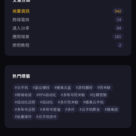
文章分類
商業資訊
542
跨境電商
14
達人分享
84
應用場景
181
使用教程
2
熱門標籤
#云手机
#副业赚钱
#蜂巢云盒
#游戏搬砖
#防关联
#跨境电商
#RPA自动化
#多账号防关联
#社媒营销
#自动化运营
#自动化
#多开防关联
#蜂巢云手机
#多账号运营
#多账号管理
#多开
#云手机群发
#蜂巢链
#批量操作
#云手机多开