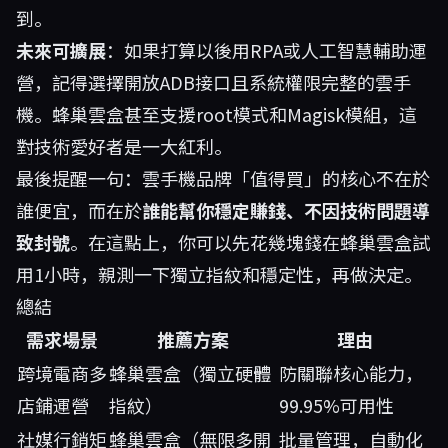
到。
未來可擴展
：如果打算以後用RPA或人工智慧輔助運
營，記得選擇開放ADB接口且系統權限完整的雲手
機。蜂巢雲盒甚至支援root模式和Magisk模組，這
對技術愛好者是一大紅利。
最後提醒一句：雲手機品牌「值得買」的核心不在於
誰便宜，而在於
誰能幫你穩定賺錢、不因技術問題導
致封號
。在這點上，你可以先花幾塊錢在
蜂巢雲盒
試
用1小時，親測一下獨立指紋和穩定性，再做決定。
總結
需求場景
推薦方案
理由
跨境電商多
蜂巢雲盒（獨立硬體
防關聯核心能力，
店鋪運營
指紋）
99.95%可用性
社媒行銷矩
蜂巢雲盒（無限多開
批量管理，自動化