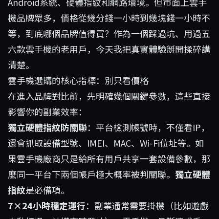
Android系統、硬體指紋和網路環境。但市面上雲手
機品牌眾多，價格從幾分錢一小時到幾塊錢一小時不
等，到底哪個品牌值得買？作為一個踩過坑、用過五
六款雲手機的老用戶，今天我把真實體驗掰開揉碎講
清楚。
雲手機選購的核心指標：別只看價格
在進入品牌對比前，先明確幾個關鍵參數，這些直接
影響你的副業效率：
獨立硬體指紋防關聯
：平台檢測帳號時，不僅看IP，
還會抓取設備型號、IMEI、MAC、Wi-Fi位址等。如
果雲手機廠商只是給所有用戶共享一套設備參數，那
麼同一平台下兩個帳戶極大概率被判關聯。
獨立硬體
指紋
是必備項。
7×24小時穩定運行
：副業通常需要掛機（比如遊戲