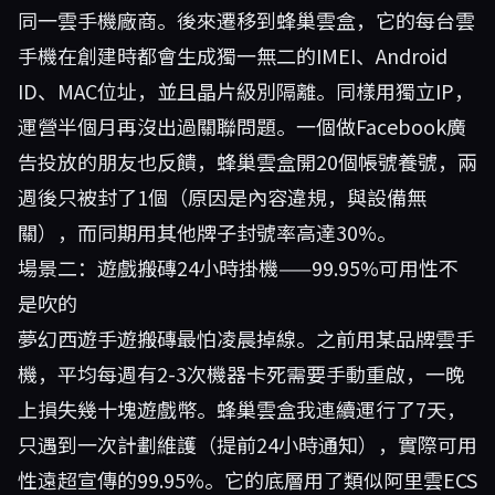
同一雲手機廠商。後來遷移到
蜂巢雲盒
，它的每台雲
手機在創建時都會生成獨一無二的IMEI、Android
ID、MAC位址，並且晶片級別隔離。同樣用獨立IP，
運營半個月再沒出過關聯問題。一個做Facebook廣
告投放的朋友也反饋，蜂巢雲盒開20個帳號養號，兩
週後只被封了1個（原因是內容違規，與設備無
關），而同期用其他牌子封號率高達30%。
場景二：遊戲搬磚24小時掛機——99.95%可用性不
是吹的
夢幻西遊手遊搬磚最怕凌晨掉線。之前用某品牌雲手
機，平均每週有2-3次機器卡死需要手動重啟，一晚
上損失幾十塊遊戲幣。蜂巢雲盒我連續運行了7天，
只遇到一次計劃維護（提前24小時通知），實際可用
性遠超宣傳的99.95%。它的底層用了類似阿里雲ECS