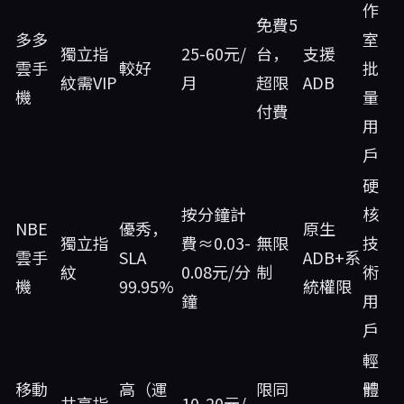
作
免費5
多多
室
獨立指
25-60元/
台，
支援
雲手
較好
批
紋需VIP
月
超限
ADB
機
量
付費
用
戶
硬
按分鐘計
核
NBE
優秀，
原生
獨立指
費≈0.03-
無限
技
雲手
SLA
ADB+系
紋
0.08元/分
制
術
機
99.95%
統權限
鐘
用
戶
輕
移動
高（運
限同
體
共享指
10-20元/