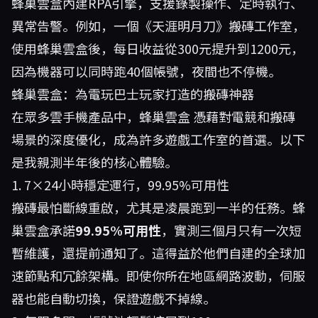
蜂巢雲盒內建RPA引擎，支援錄製操作、定時執行、
異常告警。例如，一個《天涯明月刀》搬磚工作室，
使用蜂巢雲盒後，每日收益從300元提升到1200元，
因為機器可以同時跑40個帳號，夜間也不停機。
蜂巢雲盒：為電玩巴士玩家打造的搬磚神器
在眾多雲手機產品中，
蜂巢雲盒
憑藉對電競和搬磚
場景的深度優化，成為許多遊戲工作室的首選。以下
是我親測半年後的核心體驗。
1. 7×24小時穩定運行，99.95%可用性
搬磚最怕斷線重啟，尤其是凌晨跑到一半的任務。蜂
巢雲盒承諾
99.95%可用性
，實測三個月只有一次短
暫維護，還提前通知了。這得益於他們自建的全球加
速節點和冗餘架構。即使你所在地區網路波動，伺服
器也能自動切換，保證遊戲不掉線。