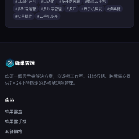
#自动化运营
#自动化
#多开防关联
#蜂巢云手机
#多账号运营
#多账号管理
#多开
#云手机群发
#蜂巢链
#批量操作
#云手机多开
蜂巢雲端
軟硬一體雲手機解決方案，為遊戲工作室、社媒行銷、跨境電商提
供7×24小時穩定的多帳號矩陣管理。
產品
蜂巢雲盒
蜂巢雲手機
套餐價格