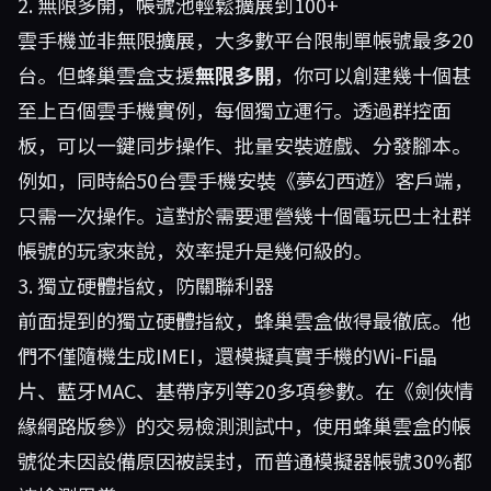
2. 無限多開，帳號池輕鬆擴展到100+
雲手機並非無限擴展，大多數平台限制單帳號最多20
台。但蜂巢雲盒支援
無限多開
，你可以創建幾十個甚
至上百個雲手機實例，每個獨立運行。透過群控面
板，可以一鍵同步操作、批量安裝遊戲、分發腳本。
例如，同時給50台雲手機安裝《夢幻西遊》客戶端，
只需一次操作。這對於需要運營幾十個電玩巴士社群
帳號的玩家來說，效率提升是幾何級的。
3. 獨立硬體指紋，防關聯利器
前面提到的獨立硬體指紋，蜂巢雲盒做得最徹底。他
們不僅隨機生成IMEI，還模擬真實手機的Wi-Fi晶
片、藍牙MAC、基帶序列等20多項參數。在《劍俠情
緣網路版參》的交易檢測測試中，使用蜂巢雲盒的帳
號從未因設備原因被誤封，而普通模擬器帳號30%都