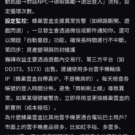
動跑圖→對話NPC→領取獎勵→退出登入」流程，設
定循環次數。
設定監控
：蜂巢雲盒支援異常告警（如網路斷開、遊
戲閃退），一旦發生會透過微信或郵件通知你。還可
以開啟「自動重啟」功能，確保長時間運行不中斷。
第四步：資產變現與防封維護
搬磚收益主要透過遊戲內交易行、第三方平台（如
DD373、5173）出售。建議使用多台雲手機輪換
IP（蜂巢雲盒自帶真IP，不是機房的）。每天檢查各
帳號的登入時間分佈，避免「齊刷刷上線」導致異
常。如果某個號被警告，立即停用並更換蜂巢雲盒的
新實例（成本極低）。
為什麼蜂巢雲盒比其他雲手機更適合電玩巴士用戶？
市面上的雲手機產品很多，比如紅手指、多雲多、