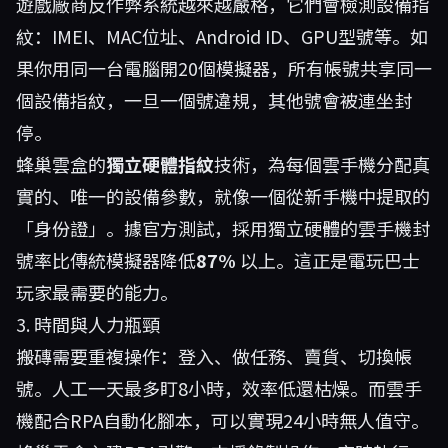
遊戲廠商反作弊系統越來越嚴格，它們會檢測設備指
紋：IMEI、MAC位址、Android ID、GPU型號等。如
果你用同一台電腦開20個模擬器，所有帳號共享同一
個設備指紋，一旦一個號違規，其他號會被連坐封
停。
蜂巢雲盒的
獨立硬體指紋
技術，為每個雲手機分配真
實的、唯一的設備參數，就像一個從新手機中提取的
「身份證」。據官方測試，採用獨立硬體的雲手機封
號率比傳統模擬器降低
87%
以上。這正是電玩巴士
玩家最需要的能力。
3. 時間與人力瓶頸
搬磚需要重複操作：登入、做任務、賣貨、切換帳
號。人工一天最多盯8小時，效率低還枯燥。而雲手
機配合RPA自動化腳本，可以實現24小時無人值守。