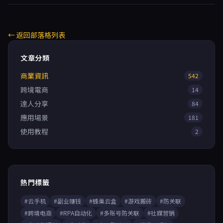
← 返回部落格列表
文章分類
商業資訊
542
跨境電商
14
達人分享
84
應用場景
181
使用教程
2
熱門標籤
#云手机
#副业赚钱
#蜂巢云盒
#游戏搬砖
#防关联
#跨境电商
#RPA自动化
#多账号防关联
#社媒营销