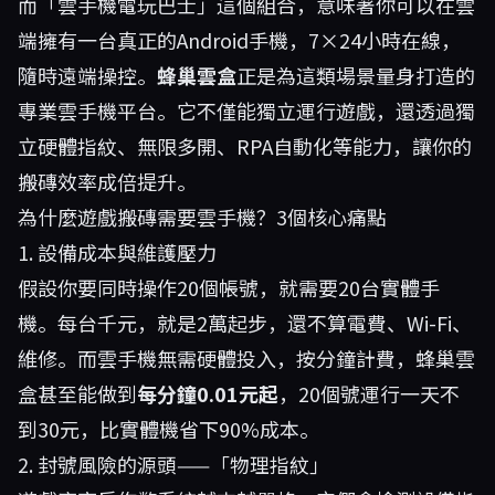
而「雲手機電玩巴士」這個組合，意味著你可以在雲
端擁有一台真正的Android手機，7×24小時在線，
隨時遠端操控。
蜂巢雲盒
正是為這類場景量身打造的
專業雲手機平台。它不僅能獨立運行遊戲，還透過獨
立硬體指紋、無限多開、RPA自動化等能力，讓你的
搬磚效率成倍提升。
為什麼遊戲搬磚需要雲手機？3個核心痛點
1. 設備成本與維護壓力
假設你要同時操作20個帳號，就需要20台實體手
機。每台千元，就是2萬起步，還不算電費、Wi-Fi、
維修。而雲手機無需硬體投入，按分鐘計費，蜂巢雲
盒甚至能做到
每分鐘0.01元起
，20個號運行一天不
到30元，比實體機省下90%成本。
2. 封號風險的源頭——「物理指紋」