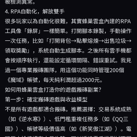
被檢測異常。
4. RPA自動化，解放雙手
很多玩家以為自動化很難，其實蜂巢雲盒內建的RPA
工具像「錄屏」一樣簡單。打開腳本錄製，手動操作
一次任務，比如「打開背包→點擊熔煉→出售垃圾→
領取獎勵」，系統自動生成腳本。之後所有雲手機都
會按順序執行，還能設定循環間隔、錯誤重試。我見
過一個專業搬磚團隊，用這個功能同時管理200個
《魔域》帳號，每天純利潤超過2000元。
如何用蜂巢雲盒打造你的遊戲搬磚副業？
第一步：確定搬磚遊戲與收益模型
不是所有遊戲都適合搬磚。推薦選擇：交易系統成熟
（如《逆水寒》）、低門檻重複任務多（如《QQ三
國》）、帳號等級價值高（如《新笑傲江湖》）。電