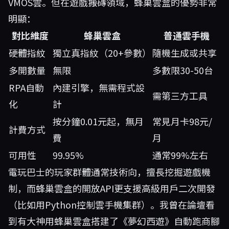
VMOS雲。但在遊戲搬磚領域，蜂巢雲盒的優勢非常
明顯：
對比維度
蜂巢雲盒
普通雲手機
硬體指紋
獨立真指紋（20+參數）
隨機生成或共享
多開數量
無限
多數限30-50台
RPA自動
內建引擎，無需程式設
需第三方工具
化
計
按分鐘0.01元起，無月
常見月卡98元/
計費方式
費
月
可用性
99.95%
通常99%左右
電玩巴士的玩家群體通常技術向，擅長挖掘遊戲機
制，而蜂巢雲盒的開放API更支援高級用戶二次開發
（比如用Python控制雲手機集群）。我曾在論壇看
到有大神用蜂巢雲盒搭建了《夢幻西遊》自動跑商腳