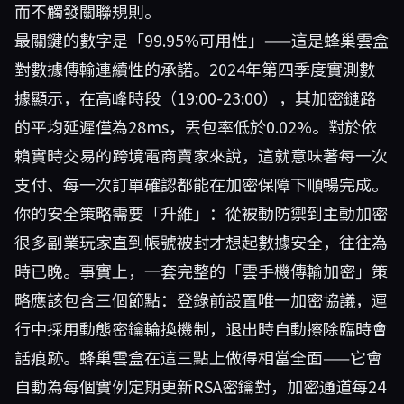
而不觸發關聯規則。
最關鍵的數字是「99.95%可用性」——這是蜂巢雲盒
對數據傳輸連續性的承諾。2024年第四季度實測數
據顯示，在高峰時段（19:00-23:00），其加密鏈路
的平均延遲僅為28ms，丟包率低於0.02%。對於依
賴實時交易的跨境電商賣家來說，這就意味著每一次
支付、每一次訂單確認都能在加密保障下順暢完成。
你的安全策略需要「升維」：從被動防禦到主動加密
很多副業玩家直到帳號被封才想起數據安全，往往為
時已晚。事實上，一套完整的「雲手機傳輸加密」策
略應該包含三個節點：登錄前設置唯一加密協議，運
行中採用動態密鑰輪換機制，退出時自動擦除臨時會
話痕跡。蜂巢雲盒在這三點上做得相當全面——它會
自動為每個實例定期更新RSA密鑰對，加密通道每24