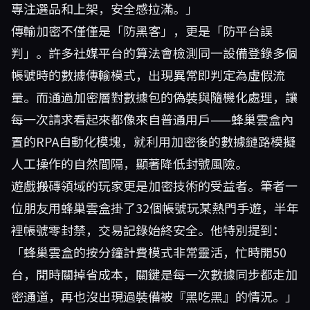
專注選品和上架，安全感拉滿。」
傳輸加密不僅僅是「防黑客」，更是「防平台誤
判」。許多社媒平台的算法會檢測同一設備登錄多個
帳號時的數據傳輸模式，出現異常即判定為虛假流
量。而通過加密層對數據包的偽裝與隨機化處理，讓
每一次請求看起來都像來自普通用戶——蜂巢雲盒內
置的RPA自動化模塊，就利用加密後的數據鏈路模擬
人工操作的自然間隔，顯著降低封號風險。
遊戲搬磚領域的玩家更是加密技術的受益者。筆者一
位朋友用蜂巢雲盒掛了32個帳號玩某熱門手遊，半年
裡帳號零封禁，交易記錄始終安全。他特別提到：
「蜂巢雲盒的按分鐘計費模式非常靈活，忙時開50
台，閒時關掉省成本，關鍵是每一次數據同步都走加
密通道，再也沒出現過裝備被『黑吃黑』的情況。」