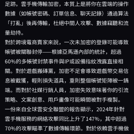
足跡。雲手機傳輸加密，本質上是將你在雲端的操作
數據（如帳號密碼、訂單信息、聊天記錄）通過算法
「打亂」後再傳輸，杜絕中間人攻擊、數據竊聽和流
量劫持。
對於跨境電商賣家來說，一次未加密的登錄可能導致
帳號被關聯封停——根據亞馬遜內部的統計，超過
60%的多帳號封禁事件與IP或設備指紋洩露直接相
關。對於遊戲搬磚黨，加密不足會導致遊戲幣交易信
息被截獲，輕則損失道具，重則整個帳號矩陣被一鍋
端。而對於社媒行銷人員，加密失效意味著你的引流
策略、文案創意、用戶畫像可能瞬間被對手複製。
一份來自全球雲安全聯盟的報告顯示，2024年針對
雲手機服務的網絡攻擊同比上升了147%，其中超過
70%的攻擊瞄準了數據傳輸環節。對於依賴雲手機做