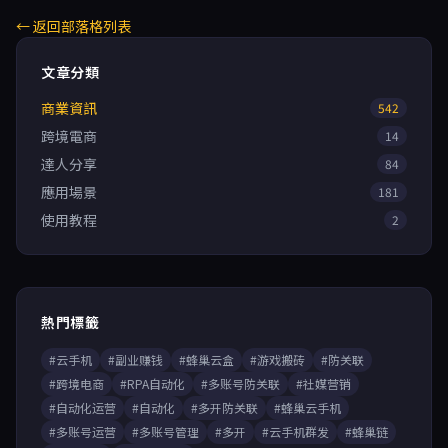
← 返回部落格列表
文章分類
商業資訊
542
跨境電商
14
達人分享
84
應用場景
181
使用教程
2
熱門標籤
#云手机
#副业赚钱
#蜂巢云盒
#游戏搬砖
#防关联
#跨境电商
#RPA自动化
#多账号防关联
#社媒营销
#自动化运营
#自动化
#多开防关联
#蜂巢云手机
#多账号运营
#多账号管理
#多开
#云手机群发
#蜂巢链