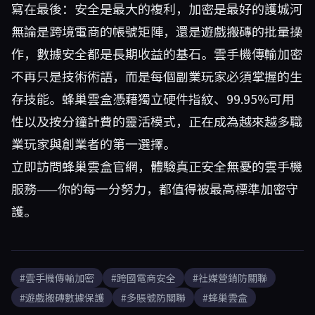
寫在最後：安全是最大的複利，加密是最好的護城河
無論是跨境電商的帳號矩陣，還是遊戲搬磚的批量操
作，數據安全都是長期收益的基石。雲手機傳輸加密
不再只是技術術語，而是每個副業玩家必須掌握的生
存技能。蜂巢雲盒憑藉獨立硬件指紋、99.95%可用
性以及按分鐘計費的靈活模式，正在成為越來越多職
業玩家與創業者的第一選擇。
立即訪問
蜂巢雲盒官網
，體驗真正安全無憂的雲手機
服務——你的每一分努力，都值得被最高標準加密守
護。
#雲手機傳輸加密
#跨國電商安全
#社媒營銷防關聯
#遊戲搬磚數據保護
#多賬號防關聯
#蜂巢雲盒