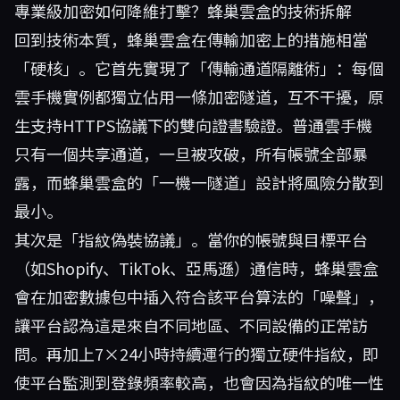
專業級加密如何降維打擊？蜂巢雲盒的技術拆解
回到技術本質，蜂巢雲盒在傳輸加密上的措施相當
「硬核」。它首先實現了「傳輸通道隔離術」：每個
雲手機實例都獨立佔用一條加密隧道，互不干擾，原
生支持HTTPS協議下的雙向證書驗證。普通雲手機
只有一個共享通道，一旦被攻破，所有帳號全部暴
露，而蜂巢雲盒的「一機一隧道」設計將風險分散到
最小。
其次是「指紋偽裝協議」。當你的帳號與目標平台
（如Shopify、TikTok、亞馬遜）通信時，蜂巢雲盒
會在加密數據包中插入符合該平台算法的「噪聲」，
讓平台認為這是來自不同地區、不同設備的正常訪
問。再加上7×24小時持續運行的獨立硬件指紋，即
使平台監測到登錄頻率較高，也會因為指紋的唯一性