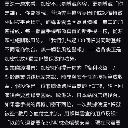
更深一層來看，加密不只是隱藏內容，更是隱藏「你
是誰」。你會發現，普通雲手機容易因IP或設備特徵
相同被平台標記，而蜂巢雲盒因為具備獨一無二的加
密指紋，每一個雲手機都像真實的新手機一樣，從源
頭杜絕關聯風險。「我們測試過100個帳號同時登錄
不同電商後台，無一觸發風控警報」——這背後正是
加密指紋+獨立IP雙保險的功勞。
副業賺錢場景：加密如何提升你的「複利收益」？
對於副業賺錢玩家來說，時間與安全性直接換算成收
益。假設你是一位兼職做跨境電商的上班族，晚上回
家後需要登錄美國站、歐洲站、日本站的店鋪後台。
如果雲手機的傳輸加密不到位，一次數據洩漏=帳號
被盜=數月心血付之東流。用
蜂巢雲盒
的用戶反饋：
「以前每週都要花3小時檢查帳號安全，現在只需要