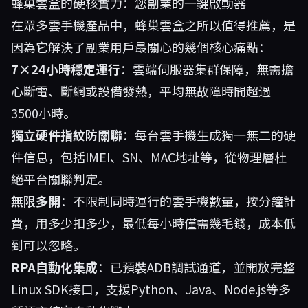
蜂巢雲盒的硬核實力：您副業的一鍵啟動器
在眾多雲手機產品中，
蜂巢雲盒
之所以值得推薦，是
因為它解決了副業用戶最關心的幾個核心痛點：
7×24小時穩定運行
：雲端伺服器集群保障，無需擔
心斷電、斷網或設備發熱，平均無故障時間超過
3500小時。
獨立硬件指紋防關聯
：每台雲手機生成獨一無二的硬
件信息，包括IMEI、SN、MAC地址等，從物理層杜
絕平台關聯判定。
無限多開
：不限制同時運行的雲手機數量，按分鐘計
費，用多少扣多少，最低每小時僅需幾毛錢，成本低
到可以忽略。
RPA自動化集成
：已預裝ADB調試通道，並開放完整
Linux SDK接口，支援Python、Java、Node.js等多