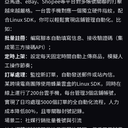
亞馬遜、eBay、Shopee等平台對多帳號關聯的打擊
越來越嚴格。一台雲手機對應一個獨立硬件指紋，配
合Linux SDK，你可以輕鬆實現店鋪管理自動化。比
如：
批量註冊
：編寫腳本自動填寫信息、接收驗證碼（集
成第三方接碼API）；
定時上架
：設定每天固定時間自動上傳商品，模擬人
工操作節奏；
訂單處理
：監控新訂單，自動發送郵件或站內信。
某跨境電商團隊使用
蜂巢雲盒
的Linux SDK，同時在
線上運行了200台雲手機，每台管理3個店鋪帳號，
實現了日均處理5000個訂單的全自動化流程，人力
成本降低80%，且零關聯封號記錄。
場景二：社媒行銷批量養號與引流