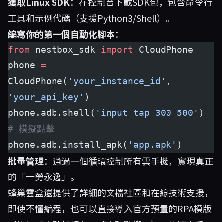
獲取Linux SDK
：在控制台下載SDK包，包含命令行
工具和示例代碼（支援Python3/Shell）。
編寫你的第一個自動化腳本
：
from
 nestbox_sdk 
import
 CloudPhone
phone 
=
CloudPhone(
'your_instance_id'
, 
'your_api_key'
)
phone.adb.shell(
'input tap 300 500'
)  
# 模擬點擊
phone.adb.install_apk(
'app.apk'
)
批量管理
：通過一個循環控制所有雲手機，實現真正
的「一勞永逸」。
蜂巢雲盒還提供了詳細的文檔社區和在線技術支援，
即使不懂編程，也可以直接導入官方預置的RPA模版