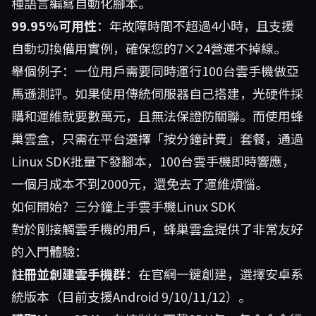
種語言編寫自動化腳本。
99.95%可用性
：年故障時間不超過4小時，且支援
自動切換備用實例，確保您的7×24營運不掉線。
舉個例子：一位用戶需要同時運行100台雲手機做亞
馬遜測評。如果使用傳統伺服器自己搭建，光硬件採
購和運維就要數萬元，且無法保證防關聯。而使用蜂
巢雲盒，只需在平台選擇「按分鐘計費」套餐，通過
Linux SDK批量下發腳本，100台雲手機即時響應，
一個月成本不到2000元，還免去了運維煩惱。
如何開始？三分鐘上手雲手機Linux SDK
對於剛接觸雲手機的用戶，蜂巢雲盒提供了非常友好
的入門體驗：
註冊並創建雲手機群
：在官網一鍵創建，選擇安卓系
統版本（目前支援Android 9/10/11/12）。