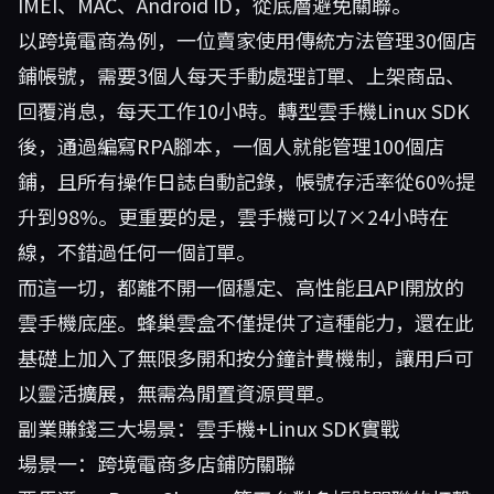
IMEI、MAC、Android ID，從底層避免關聯。
以跨境電商為例，一位賣家使用傳統方法管理30個店
鋪帳號，需要3個人每天手動處理訂單、上架商品、
回覆消息，每天工作10小時。轉型雲手機Linux SDK
後，通過編寫RPA腳本，一個人就能管理100個店
鋪，且所有操作日誌自動記錄，帳號存活率從60%提
升到98%。更重要的是，雲手機可以7×24小時在
線，不錯過任何一個訂單。
而這一切，都離不開一個穩定、高性能且API開放的
雲手機底座。
蜂巢雲盒
不僅提供了這種能力，還在此
基礎上加入了無限多開和按分鐘計費機制，讓用戶可
以靈活擴展，無需為閒置資源買單。
副業賺錢三大場景：雲手機+Linux SDK實戰
場景一：跨境電商多店鋪防關聯