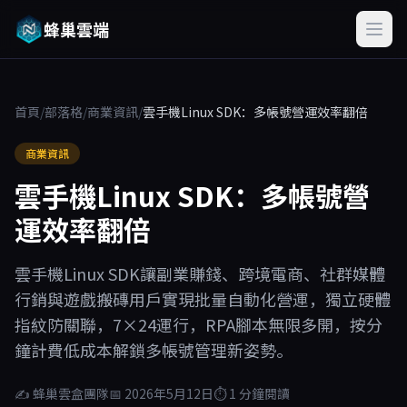
蜂巢雲端
首頁
/
部落格
/
商業資訊
/
雲手機Linux SDK：多帳號營運效率翻倍
商業資訊
雲手機Linux SDK：多帳號營
運效率翻倍
雲手機Linux SDK讓副業賺錢、跨境電商、社群媒體
行銷與遊戲搬磚用戶實現批量自動化營運，獨立硬體
指紋防關聯，7×24運行，RPA腳本無限多開，按分
鐘計費低成本解鎖多帳號管理新姿勢。
✍ 蜂巢雲盒團隊
📅 2026年5月12日
⏱ 1 分鐘閱讀