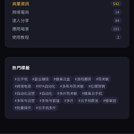
商業資訊
542
跨境電商
14
達人分享
84
應用場景
181
使用教程
2
熱門標籤
#云手机
#副业赚钱
#蜂巢云盒
#游戏搬砖
#防关联
#跨境电商
#RPA自动化
#多账号防关联
#社媒营销
#自动化运营
#自动化
#多开防关联
#蜂巢云手机
#多账号运营
#多账号管理
#多开
#云手机群发
#蜂巢链
#批量操作
#云手机多开