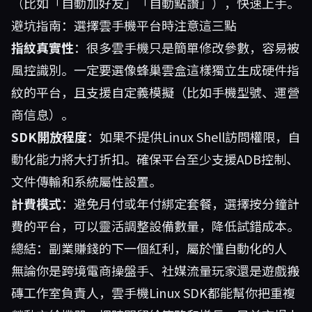
（比如「自動加好友」「自動點讚」），快速上手。
避坑指南：選擇雲手機平台時注意這三點
指紋真實性
：很多雲手機只是簡單修改參數，容易被
風控識別。一定要選像蜂巢雲盒這樣獨立生成硬件指
紋的平台，且支援自定義模擬（比如手機型號、運營
商信息）。
SDK開放程度
：如果不提供Linux Shell訪問權限，自
動化能力將大打折扣。確保平台至少支援ADB控制、
文件傳輸和系統屬性設置。
計費模式
：避免月付或年付綁定套餐，選擇按分鐘計
費的平台，可以靈活調整設備數量，降低試錯成本。
總結：副業賺錢的下一個紅利，屬於懂自動化的人
無論你是跨境電商操盤手、社媒流量玩家還是遊戲搬
磚工作室負責人，雲手機Linux SDK都能幫你把重複