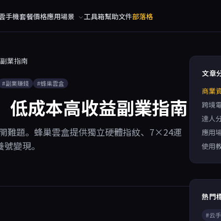
雲手機
套餐價格
應用場景
工具箱
幫助文件
部落格
益副業指南
文章
#副業賺錢
#蜂巢雲盒
商業
機：低成本高收益副業指南
跨境
達人
多開難題。蜂巢雲盒提供獨立硬體指紋、7×24運
應用
養號變現。
使用
熱門
#云