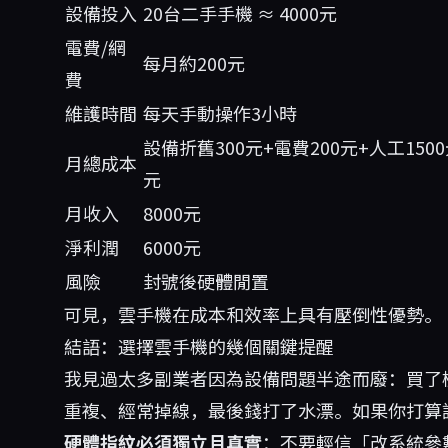
設備投入
20台二手手機 ≈ 4000元
電費/網
每月約200元
費
維護時間
每天手動操作3小時
設備折舊300元+電費200元+人工1500元
月總成本
元
月收入
8000元
淨利潤
6000元
風險
封號後硬體閒置
可見，雲手機在成本和效率上具有壓倒性優勢。
結語：選擇雲手機的幾個關鍵提醒
我見過太多副業者因為設備問題半途而廢：買了
重複、經常掉線，最後錢打了水漂。如果你打算認
硬體指紋必須獨立且真實
：不要輕信「改系統參