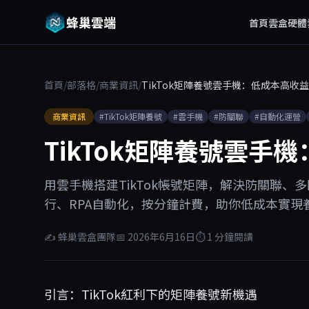
蜂巢雲端
首頁
雲盒硬體
首頁
/
部落格
/
商業資訊
/
TikTok矩陣養號雲手機：低成本高收
商業資訊
#TikTok矩陣養號
#雲手機
#防關聯
#自動化運營
TikTok矩陣養號雲手
用雲手機搭建TikTok帳號矩陣，解決防關聯、
行、RPA自動化，按分鐘計費，助你低成本實現
✍ 蜂巢雲盒團隊
📅 2026年6月16日
⏱ 1 分鐘閱讀
引言：TikTok紅利下的矩陣養號新機遇