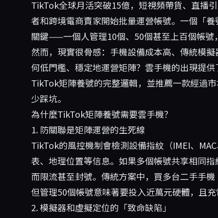
TikTok全球月活突破15億，短視頻帶貨、直
者和跨境電商賣家開始批量運營帳號。一個「養
關鍵——一個人管理10個、50個甚至上百個帳
然而，現實很骨感：手機設備成本高、傳統模擬
何低門檻、穩定地運營矩陣？雲手機的出現提供
TikTok矩陣養號的完整邏輯，並推薦一款經過
少踩坑。
為什麼TikTok矩陣養號需要雲手機？
1. 防關聯是矩陣運營的生死線
TikTok的風控機制會檢測設備指紋（IMEI、M
表、地理位置等信息。如果多個帳號共享相同指
而限流甚至封號。傳統方案中，買多台二手手機（每
但管理50個帳號意味著要投入近萬元硬體，且
2. 模擬器和虛擬定位的「致命缺陷」