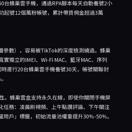
0台蜂巢雲手機，通過RPA腳本每天自動養號2小
功起號12個萬粉帳號，累計帶貨佣金超過3萬
參數），容易被TikTok的深度檢測繞過。蜂巢
立的IMEI、Wi-Fi MAC、藍牙MAC、序列
同時運行20台蜂巢雲手機養號30天，帳號關聯封
%。
連續性。蜂巢雲盒支持永久在線，即使你關閉手機屏
化任務：凌晨刷視頻、上午點讚評論、下午關注
用戶」標籤，初始流量池權重提升30%-50%。