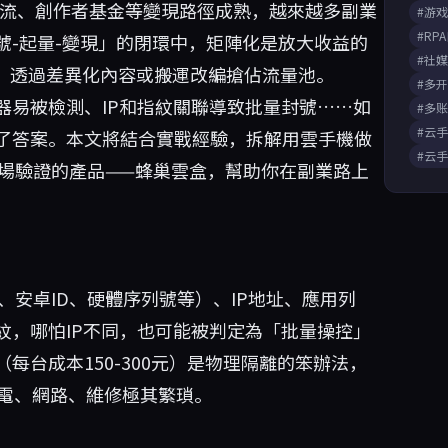
播引流、創作者基金等變現路徑成熟，越來越多副業
#游
#RP
號-起量-變現」的閉環中，矩陣化是放大收益的
#社
號，透過差異化內容或搬運改編搶佔流量池。
#多
器易被檢測、IP和指紋關聯導致批量封號……如
#多
#云
了答案。本文將結合實戰經驗，拆解用雲手機做
#云
市場驗證的產品——
蜂巢雲盒
，幫助你在副業路上
AC、安卓ID、硬體序列號等）、IP地址、應用列
紋，哪怕IP不同，也可能被判定為「批量操控」
台成本150-300元）是物理隔離的笨辦法，
充電、網路、維修極其繁瑣。