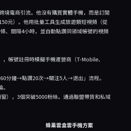
ok跨境電商引流。他沒有購買實體手機，而是訂閱
150元）。他用批量工具生成旅遊類短視頻（從
3條、間隔4小時，並自動點讚同領域帳號的視頻
，帳號註冊時模擬手機運營商（T-Mobile、
60分鐘→點讚20次→關注5人→退出」流程。
論。
通櫥窗），3個突破5000粉絲。通過聯盟帶貨和私域
蜂巢雲盒雲手機方案