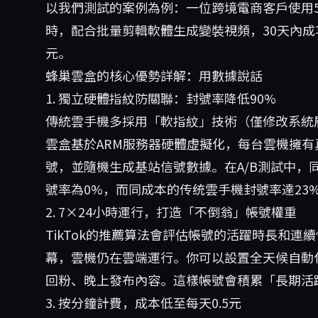
以我們測試的案例為例：一位跨境電商客戶使用5
時，配合批量剪輯軟體生成變裝視頻，30天內成
元。
蜂巢雲盒的核心優勢詳解：用數據說話
1. 獨立硬體指紋防關聯：封號率降低90%
傳統雲手機多採用「軟指紋」技術（僅修改系統層
雲盒基於ARM服務器硬體虛擬化，每台雲機擁有真實獨
號，並隨機生成基站信號數據。在A/B測試中，
號率為0%，而同成本的传统雲手機封號率達23
2. 7×24小時運行，打造「不倒翁」帳號權重
TikTok的推薦算法會評估帳號的活躍時長和
幕，雲機仍在雲端運行。你可以設置全天候自動
回粉、晚上發布內容。這樣帳號會積累「長期活躍
3. 按分鐘計費，成本低至每天0.5元