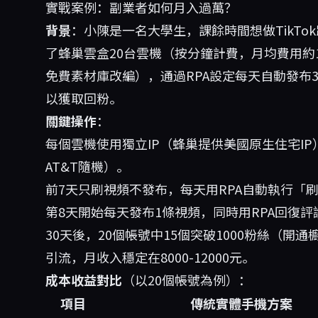
實戰案例：副業者如何月入過萬？
背景
：小陳是一名大學生，課餘時間想做TikT
了蜂巢雲盒20台雲機（按分鐘計費，月均費用約
免費素材庫改編），通過RPA設定每天自動發布
以獲取回粉。
關鍵操作
：
每個雲機使用獨立IP（蜂巢提供美國原生住宅IP）
AT&T隨機）。
前7天只刷視頻不發布，每天用RPA自動執行「刷
第8天開始每天發布1條視頻，同時用RPA回復評
30天後，20個帳號中15個突破1000粉絲（開
引流，月收入穩定在8000-12000元。
成本收益對比
（以20個帳號為例）：
項目
傳統實體手機方案