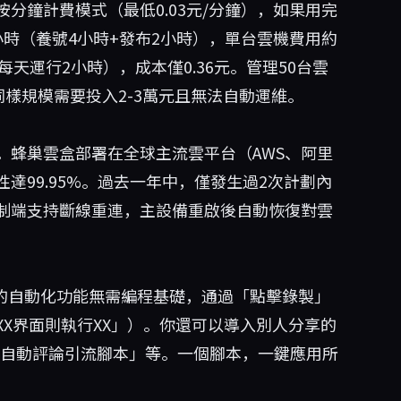
分鐘計費模式（最低0.03元/分鐘），如果用完
時（養號4小時+發布2小時），單台雲機費用約
每天運行2小時），成本僅0.36元。管理50台雲
同樣規模需要投入2-3萬元且無法自動運維。
。蜂巢雲盒部署在全球主流雲平台（AWS、阿里
達99.95%。過去一年中，僅發生過2次計劃內
制端支持斷線重連，主設備重啟後自動恢復對雲
盒的自動化功能無需編程基礎，通過「點擊錄製」
X界面則執行XX」）。你還可以導入別人分享的
Tok自動評論引流腳本」等。一個腳本，一鍵應用所