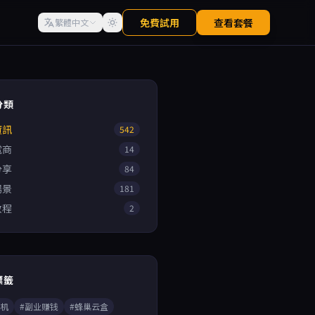
免費試用
查看套餐
繁體中文
分類
資訊
542
電商
14
分享
84
場景
181
教程
2
標籤
手机
#副业赚钱
#蜂巢云盒