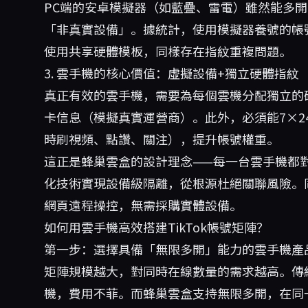
PC端的安卓模擬器（如藍疊、雷電）雖然能多開，
「非真實設備」。據統計，使用模擬器養號的帳號
使用共享硬體模板，同樣存在指紋重複問題。
3. 雲手機的核心價值：虛擬設備+獨立硬體指紋
真正有效的雲手機，需要為每個雲機分配獨立的硬體
卡信息（模擬真實運營商）。此外，必須能7×2
時刷視頻、點讚、關注），提升帳號權重。
這正是
蜂巢雲盒
的設計理念——每一台雲手機都
化技術實現設備級隔離，從根源杜絕關聯風險。
網頁遠程操控，無需採購實體設備。
如何用雲手機高效搭建TikTok帳號矩陣？
第一步：選擇具備「無限多開」能力的雲手機產
矩陣規模越大，對同時在線數量的需求越高。傳統
機，費用不菲。而
蜂巢雲盒
支持無限多開，在同