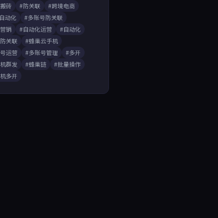
戏搬砖
#防关联
#跨境电商
A自动化
#多账号防关联
媒营销
#自动化运营
#自动化
开防关联
#蜂巢云手机
账号运营
#多账号管理
#多开
手机群发
#蜂巢链
#批量操作
手机多开