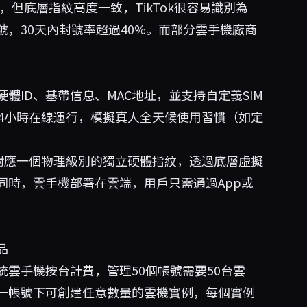
但底層指紋高度一致，TikTok很容易識別為
，30天內封號率超過40%。而部分雲手機廠商
ID、基帶信息、MAC地址，並支持自定義SIM
4小時在線運行，模擬真人全天候使用習慣（如定
對應一個物理級別的獨立硬體指紋，透過底層虛擬
同時，雲手機部署在雲端，用戶只需通過App或
品
雲手機按台計費，管理50個帳號需要50台雲
一帳號下可創建任意數量的雲機實例，每個實例