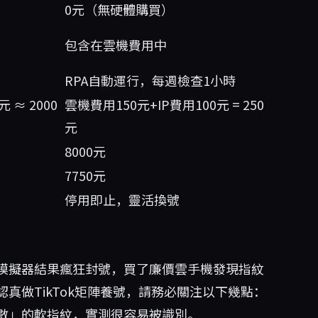
0元（無硬體購買）
包含在雲機費用中
RPA自動運行，每週檢查1小時
 ≈ 2000
雲機費用150元+IP費用100元 = 250
元
8000元
7750元
停用即止，靈活換號
模擬器結果瘋狂封號，買了廉價雲手機發現指紋
真做TikTok矩陣養號，請務必關注以下幾點：
數」的軟指紋，實測很容易被識別。