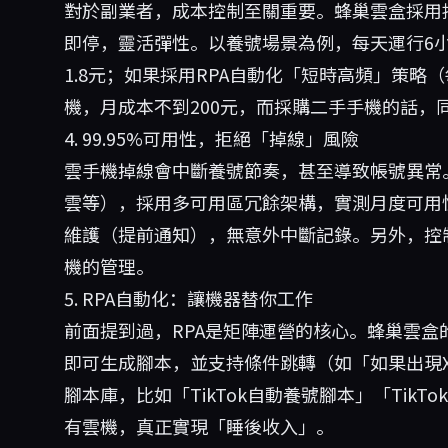
對於副業者，成本控制至關重要。蜂巢雲盒採用按
即停，靈活彈性。以養號場景為例，每天運行6小
1.8元；如果採用RPA自動化「短時高頻」策略（
機，月成本不到200元，而採購二手手機的話，
4. 99.95%可用性，拒絕「掉線」風險
雲手機掉線會中斷養號節奏，甚至導致帳號異常
雲等），採用多可用區冗餘架構，實測月度可用性
維護（提前通知），無意外中斷記錄。另外，控
機的管理。
5. RPA自動化：讓機器替你工作
前面提到過，RPA是矩陣運營的核心。蜂巢雲
即可生成腳本，並支持條件跳轉（如「如果出現X
腳本庫，比如「TikTok自動養號腳本」「Tik
有雲機，真正實現「睡後收入」。