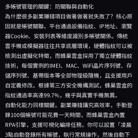
多帳號管理的關鍵：防關聯與自動化
為什麼很多副業賺錢項目做著做著就失敗了？核心原
因就是帳號關聯。平台通過設備指紋、IP地址、瀏覽
器Cookie、安裝列表等維度識別多帳號關係。傳統
雲手機或模擬器往往共享底層環境，硬體指紋可以被
檢測出虛擬化特徵，而蜂巢雲盒採用了獨立硬體指紋
技術，每個實例的IMEI、MAC、WiFi晶片序列號、存
儲序列號、基帶版本等全部物理級隨機，且支援用戶
自定義修改。根據第三方安全機構測試，蜂巢雲盒的
指紋通過率高達99.7%，幾乎與真實手機無異。
自動化能力同樣關鍵。副業賺錢講究高效率，手動登
錄100個帳號可能花費一天時間，而蜂巢雲盒內置
RPA引擎，支援可視化編排任務。你可以設置「凌晨
3點自動登錄所有帳號，執行常規操作，然後自動下