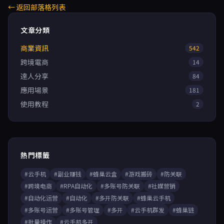
← 返回部落格列表
文章分類
商業資訊
542
跨境電商
14
達人分享
84
應用場景
181
使用教程
2
熱門標籤
#云手机
#副业赚钱
#蜂巢云盒
#游戏搬砖
#防关联
#跨境电商
#RPA自动化
#多账号防关联
#社媒营销
#自动化运营
#自动化
#多开防关联
#蜂巢云手机
#多账号运营
#多账号管理
#多开
#云手机群发
#蜂巢链
#批量操作
#云手机多开