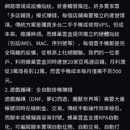
網路環境或設備指紋，就會觸發風控。許多賣家靠
「多店鋪貨」模式賺錢，每個店鋪需要獨立的運營環
境。傳統方案是購買多台二手手機或使用VPS，但成
本高、維護麻煩。而蜂巢雲盒提供獨立的硬體指紋
（包括IMEI、MAC、序列號等），每個雲手機都是完
全隔離的設備，從根源上杜絕關聯。我們的一位客
戶，利用蜂巢雲盒同時運營20家亞馬遜店鋪，月利潤
從3萬增長到12萬，而雲手機成本每月僅需不到500
元。
2. 遊戲搬磚：全自動掛機賺錢
遊戲搬磚（DNF、夢幻西遊、魔獸世界等）需要大量
帳號同時在線刷金、交易。傳統手動操作效率極低，
而腳本或模擬器容易封號。蜂巢雲盒支援RPA自動
化，可編寫腳本實現自動任務、自動交易、自動打