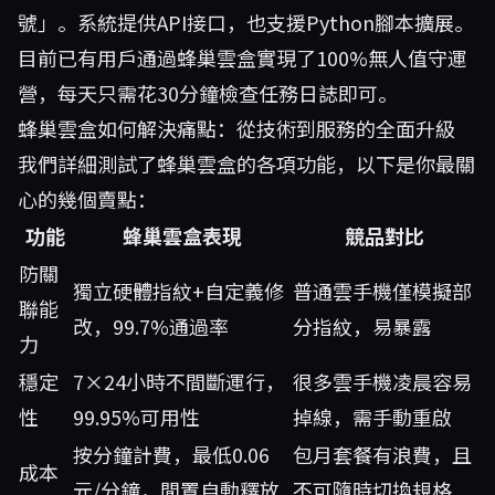
號」。系統提供API接口，也支援Python腳本擴展。
目前已有用戶通過蜂巢雲盒實現了100%無人值守運
營，每天只需花30分鐘檢查任務日誌即可。
蜂巢雲盒如何解決痛點：從技術到服務的全面升級
我們詳細測試了蜂巢雲盒的各項功能，以下是你最關
心的幾個賣點：
功能
蜂巢雲盒表現
競品對比
防關
獨立硬體指紋+自定義修
普通雲手機僅模擬部
聯能
改，99.7%通過率
分指紋，易暴露
力
穩定
7×24小時不間斷運行，
很多雲手機凌晨容易
性
99.95%可用性
掉線，需手動重啟
按分鐘計費，最低0.06
包月套餐有浪費，且
成本
元/分鐘，閒置自動釋放
不可隨時切換規格