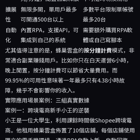
擴展
無限多開，單用戶最多
多數平台限制單帳號
性
可開通500台以上
最多20台
自動
內置RPA，支援API，可
需要額外購買RPA軟
化
集成到自己的系統
體或自己寫腳本
尤其值得注意的是，蜂巢雲盒的
按分鐘計費
模式，非
常適合副業賺錢用戶。比如你只在白天運營6小時，
晚上閒置，按分鐘計費可以節省大量費用。而
99.95%的可用性意味著一年最多只有4.38小時故
障，幾乎不會影響你的收入。
實際應用場景案例：三組真實數據
案例一：跨境電商新手小王的逆襲
小王是一位大學生，利用課餘時間做Shopee跨境電
商。他租用蜂巢雲盒佈置了10個店鋪，每個店鋪使用