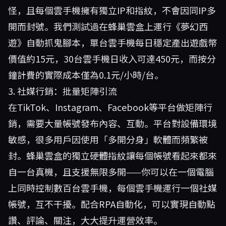
怪，且每個雲手機擁有獨立IP和指紋，不會因同IP多
開而封號。我們測試過在蜂巢雲盒上運行《夢幻西
遊》自動抓鬼腳本，單台雲手機每日穩定產出遊戲幣
價值約15元，30台雲手機日收入可達450元，而按分
鐘計費的實際成本僅為0.1元/小時/台。
3. 社媒行銷：批量矩陣引流
在TikTok、Instagram、Facebook等平台做矩陣行
銷，需要大量帳號發布內容、互動。平台對設備環境
敏感，很多用戶因使用「多開分身」軟體而頻繁被
封。蜂巢雲盒的獨立硬體指紋讓每個帳號看起來都來
自一台真機，且支援無限多開——你可以在一個電腦
上同時控制數百台雲手機，每個雲手機運行一個社媒
帳號，互不干擾。配合RPA自動化，可以實現自動點
讚、評論、關注，大大提升運營效率。