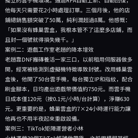
獨立的雲手機環境。通過RPA自動上新、自動回復，
他每天只需要花2小時處理訂單。三個月後，他的店
鋪總銷售額突破了50萬，純利潤超過8萬。他感慨：
「如果沒有蜂巢雲盒，我根本管不了這麼多店鋪，而
且封一個號就得損失幾千。」
案例二：遊戲工作室老趙的降本增效
老趙靠DNF搬磚養活一家三口，以前租用伺服器做多
開，經常被檢測到虛擬機特徵導致封號。改用
蜂巢雲
盒
後，他開了50台雲手機，每台獨立IP和指紋，配合
刷金腳本，日均產出遊戲幣價值約750元。而雲手機
日成本僅120元（按0.1元/小時/台計算），淨賺630
元。更重要的是，蜂巢雲盒的7×24小時運行能力讓
他再也不用半夜起來重啟設備。
案例三：TikTok矩陣運營者小林