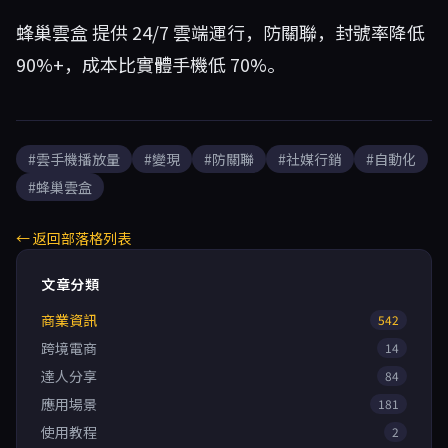
蜂巢雲盒
提供 24/7 雲端運行，防關聯，封號率降低
90%+，成本比實體手機低 70%。
#雲手機播放量
#變現
#防關聯
#社媒行銷
#自動化
#蜂巢雲盒
← 返回部落格列表
文章分類
商業資訊
542
跨境電商
14
達人分享
84
應用場景
181
使用教程
2