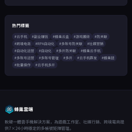
熱門標籤
#云手机
#副业赚钱
#蜂巢云盒
#游戏搬砖
#防关联
#跨境电商
#RPA自动化
#多账号防关联
#社媒营销
#自动化运营
#自动化
#多开防关联
#蜂巢云手机
#多账号运营
#多账号管理
#多开
#云手机群发
#蜂巢链
#批量操作
#云手机多开
蜂巢雲端
軟硬一體雲手機解決方案，為遊戲工作室、社媒行銷、跨境電商提
供7×24小時穩定的多帳號矩陣管理。