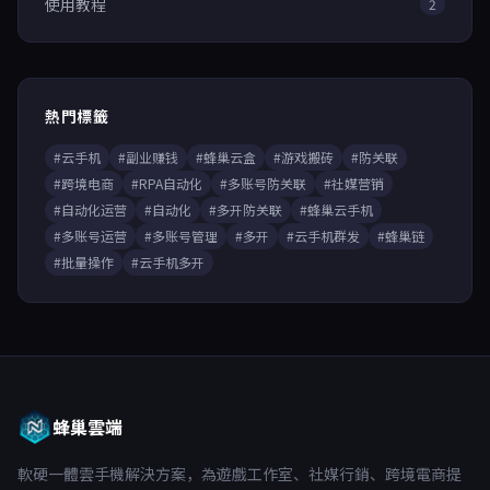
使用教程
2
熱門標籤
#云手机
#副业赚钱
#蜂巢云盒
#游戏搬砖
#防关联
#跨境电商
#RPA自动化
#多账号防关联
#社媒营销
#自动化运营
#自动化
#多开防关联
#蜂巢云手机
#多账号运营
#多账号管理
#多开
#云手机群发
#蜂巢链
#批量操作
#云手机多开
蜂巢雲端
軟硬一體雲手機解決方案，為遊戲工作室、社媒行銷、跨境電商提