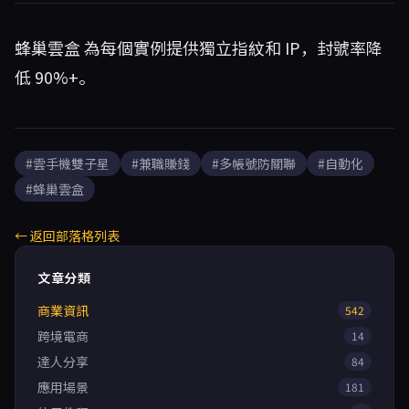
蜂巢雲盒
為每個實例提供獨立指紋和 IP，封號率降
低 90%+。
#雲手機雙子星
#兼職賺錢
#多帳號防關聯
#自動化
#蜂巢雲盒
← 返回部落格列表
文章分類
商業資訊
542
跨境電商
14
達人分享
84
應用場景
181