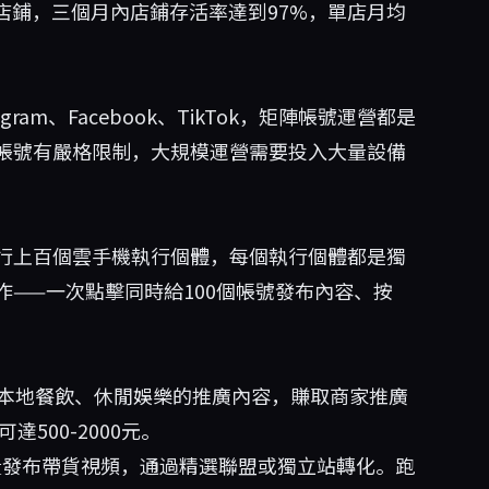
hop店鋪，三個月內店鋪存活率達到97%，單店月均
am、Facebook、TikTok，矩陣帳號運營都是
帳號有嚴格限制，大規模運營需要投入大量設備
行上百個雲手機執行個體，每個執行個體都是獨
——一次點擊同時給100個帳號發布內容、按
布本地餐飲、休閒娛樂的推廣內容，賺取商家推廣
500-2000元。
量發布帶貨視頻，通過精選聯盟或獨立站轉化。跑