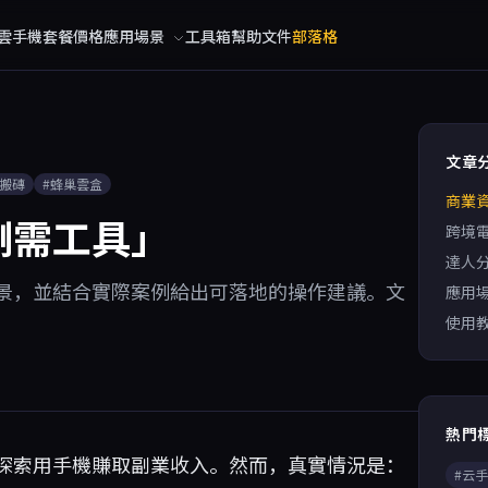
雲手機
套餐價格
應用場景
工具箱
幫助文件
部落格
文章
戲搬磚
#蜂巢雲盒
商業
剛需工具」
跨境
達人
景，並結合實際案例給出可落地的操作建議。文
應用
使用
熱門
探索用手機賺取副業收入。然而，真實情況是：
#云