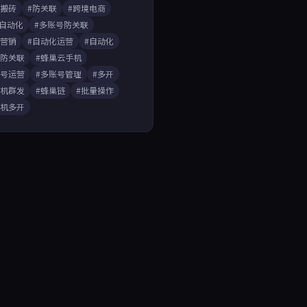
戏搬砖
#防关联
#跨境电商
A自动化
#多账号防关联
媒营销
#自动化运营
#自动化
开防关联
#蜂巢云手机
账号运营
#多账号管理
#多开
手机群发
#蜂巢链
#批量操作
手机多开