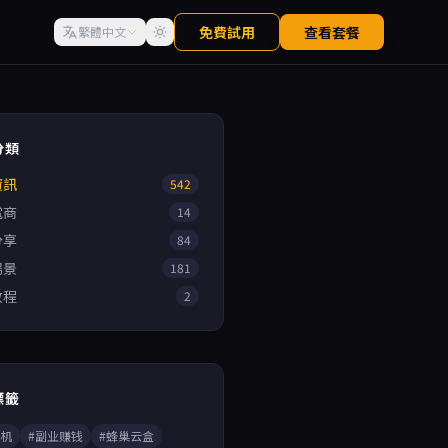
免費試用
查看套餐
繁體中文
分類
資訊
542
電商
14
分享
84
場景
181
教程
2
標籤
手机
#副业赚钱
#蜂巢云盒