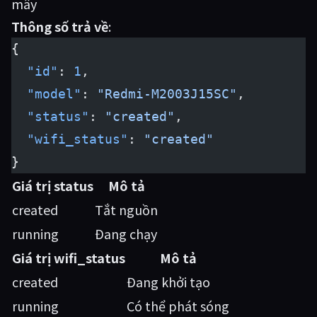
mây
Thông số trả về
:
{
  "id"
: 
1
,
  "model"
: 
"Redmi-M2003J15SC"
,
  "status"
: 
"created"
,
  "wifi_status"
: 
"created"
}
Giá trị status
Mô tả
created
Tắt nguồn
running
Đang chạy
Giá trị wifi_status
Mô tả
created
Đang khởi tạo
running
Có thể phát sóng