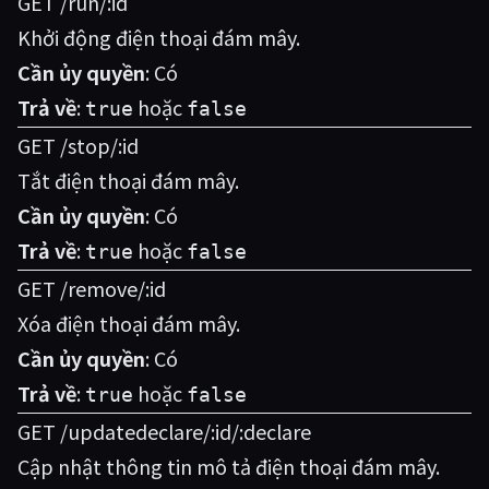
GET /run/:id
Khởi động điện thoại đám mây.
Cần ủy quyền
: Có
Trả về
:
hoặc
true
false
GET /stop/:id
Tắt điện thoại đám mây.
Cần ủy quyền
: Có
Trả về
:
hoặc
true
false
GET /remove/:id
Xóa điện thoại đám mây.
Cần ủy quyền
: Có
Trả về
:
hoặc
true
false
GET /updatedeclare/:id/:declare
Cập nhật thông tin mô tả điện thoại đám mây.