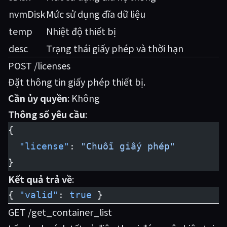
nvmDisk
Mức sử dụng đĩa dữ liệu
temp
Nhiệt độ thiết bị
desc
Trạng thái giấy phép và thời hạn
POST /licenses
Đặt thông tin giấy phép thiết bị.
Cần ủy quyền
: Không
Thông số yêu cầu
:
{
  "license"
: 
"Chuỗi giấy phép"
}
Kết quả trả về
:
{ 
"valid"
: 
true
 }
GET /get_container_list