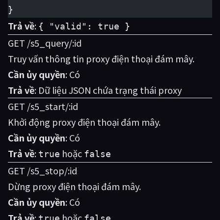
}
Trả về
:
{ "valid": true }
GET /s5_query/:id
Truy vấn thông tin proxy điện thoại đám mây.
Cần ủy quyền
: Có
Trả về
: Dữ liệu JSON chứa trạng thái proxy
GET /s5_start/:id
Khởi động proxy điện thoại đám mây.
Cần ủy quyền
: Có
Trả về
:
hoặc
true
false
GET /s5_stop/:id
Dừng proxy điện thoại đám mây.
Cần ủy quyền
: Có
Trả về
:
hoặc
true
false