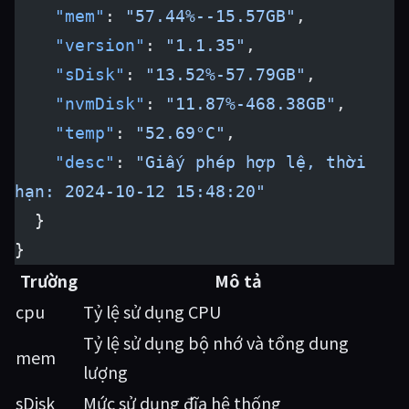
    "mem"
: 
"57.44%--15.57GB"
,
    "version"
: 
"1.1.35"
,
    "sDisk"
: 
"13.52%-57.79GB"
,
    "nvmDisk"
: 
"11.87%-468.38GB"
,
    "temp"
: 
"52.69°C"
,
    "desc"
: 
"Giấy phép hợp lệ, thời 
hạn: 2024-10-12 15:48:20"
  }
}
Trường
Mô tả
cpu
Tỷ lệ sử dụng CPU
Tỷ lệ sử dụng bộ nhớ và tổng dung
mem
lượng
sDisk
Mức sử dụng đĩa hệ thống