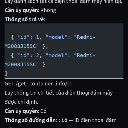
Lấy danh sách tất cả điện thoại đám mây hiện tại.
Cần ủy quyền
: Không
Thông số trả về
:
[
  { 
"id"
: 
1
, 
"model"
: 
"Redmi-
M2003J15SC"
 },
  { 
"id"
: 
2
, 
"model"
: 
"Redmi-
M2003J15SC"
 }
]
GET /get_container_info/:id
Lấy thông tin chi tiết của điện thoại đám mây
được chỉ định.
Cần ủy quyền
: Có
Thông số đường dẫn
:
— ID điện thoại đám
:id