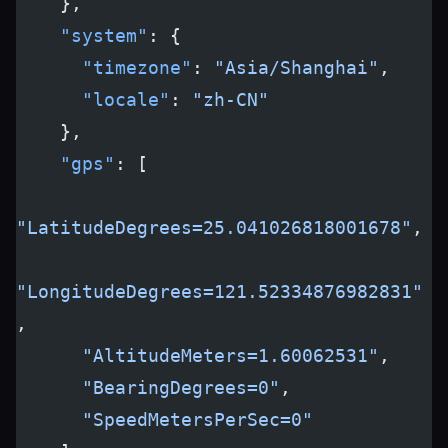
    },
    "system"
: {
      "timezone"
: 
"Asia/Shanghai"
,
      "locale"
: 
"zh-CN"
    },
    "gps"
: [
"LatitudeDegrees=25.041026818001678"
,
"LongitudeDegrees=121.52334876982831"
,
      "AltitudeMeters=1.60062531"
,
      "BearingDegrees=0"
,
      "SpeedMetersPerSec=0"