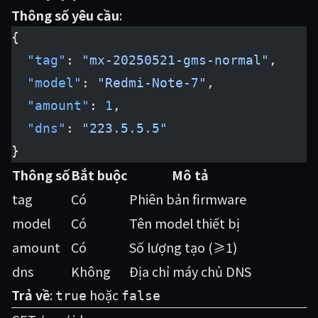
Thông số yêu cầu
:
{
  "tag"
: 
"mx-20250521-gms-normal"
,
  "model"
: 
"Redmi-Note-7"
,
  "amount"
: 
1
,
  "dns"
: 
"223.5.5.5"
}
Thông số
Bắt buộc
Mô tả
tag
Có
Phiên bản firmware
model
Có
Tên model thiết bị
amount
Có
Số lượng tạo (≥1)
dns
Không
Địa chỉ máy chủ DNS
Trả về
:
hoặc
true
false