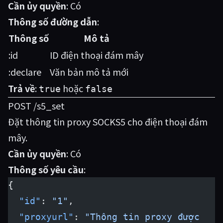
Cần ủy quyền
: Có
Thông số đường dẫn
:
Thông số
Mô tả
:id
ID điện thoại đám mây
:declare
Văn bản mô tả mới
Trả về
:
hoặc
true
false
POST /s5_set
Đặt thông tin proxy SOCKS5 cho điện thoại đám
mây.
Cần ủy quyền
: Có
Thông số yêu cầu
:
{
  "id"
: 
"1"
,
  "proxyurl"
: 
"Thông tin proxy được 