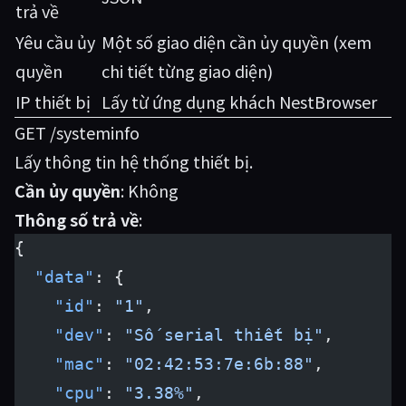
trả về
Yêu cầu ủy
Một số giao diện cần ủy quyền (xem
quyền
chi tiết từng giao diện)
IP thiết bị
Lấy từ ứng dụng khách NestBrowser
GET /systeminfo
Lấy thông tin hệ thống thiết bị.
Cần ủy quyền
: Không
Thông số trả về
:
{
  "data"
: {
    "id"
: 
"1"
,
    "dev"
: 
"Số serial thiết bị"
,
    "mac"
: 
"02:42:53:7e:6b:88"
,
    "cpu"
: 
"3.38%"
,