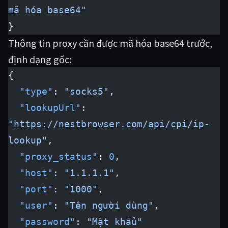
mã hóa base64"
}
Thông tin proxy cần được mã hóa base64 trước,
định dạng gốc:
{
  "type"
: 
"socks5"
,
  "lookupUrl"
: 
"https://nestbrowser.com/api/cpi/ip-
lookup"
,
  "proxy_status"
: 
0
,
  "host"
: 
"1.1.1.1"
,
  "port"
: 
"1000"
,
  "user"
: 
"Tên người dùng"
,
  "password"
: 
"Mật khẩu"