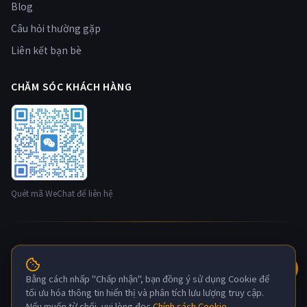
Blog
Câu hỏi thường gặp
Liên kết bạn bè
CHĂM SÓC KHÁCH HÀNG
Quét mã WeChat để liên hệ
© 2026 Hộp mây Honeycomb nestbox.top · Nhà phát triển:
Công ty Cổ phần Công nghệ Maxia Quảng Châu. Bản quyền
thuộc về.
Bằng cách nhấp "Chấp nhận", bạn đồng ý sử dụng Cookie để
粤ICP备2022132880号-6
tối ưu hóa thông tin hiển thị và phân tích lưu lượng truy cập.
Nếu muốn từ chối, vui lòng đọc
Chính sách Cookie
。