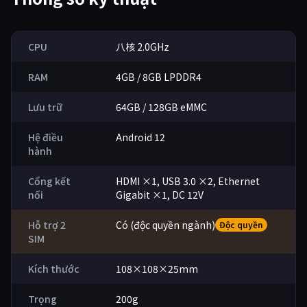
蜂巢云盒技术参数表
CPU
八核 2.0GHz
RAM
4GB / 8GB LPDDR4
Lưu trữ
64GB / 128GB eMMC
Hệ điều
Android 12
hành
Cổng kết
HDMI ×1, USB 3.0 ×2, Ethernet
nối
Gigabit ×1, DC 12V
Hỗ trợ 2
Có (độc quyền ngành)
Độc quyền
SIM
Kích thước
108×108×25mm
Trọng
200g