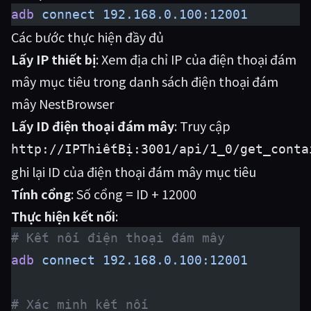
adb
 connect
 192.168.0.100:12001
Các bước thực hiện đầy đủ
Lấy IP thiết bị
: Xem địa chỉ IP của điện thoại đám
mây mục tiêu trong danh sách điện thoại đám
mây NestBrowser
Lấy ID điện thoại đám mây
: Truy cập
http://IPThiếtBị:3001/api/1_0/get_conta
ghi lại ID của điện thoại đám mây mục tiêu
Tính cổng
: Số cổng = ID + 12000
Thực hiện kết nối
:
# Kết nối điện thoại đám mây
adb
 connect
 192.168.0.100:12001
# Xác minh kết nối