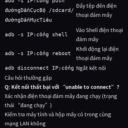
adb -s IP:cổng push
Đẩy tệp đến điện
đườngDẫnCụcBộ /sdcard/
thoại đám mây
đườngDẫnMụcTiêu
Vào Shell điện thoại
adb -s IP:cổng shell
đám mây
Khởi động lại điện
adb -s IP:cổng reboot
thoại đám mây
Ngắt kết nối
adb disconnect IP:cổng
Câu hỏi thường gặp
Q: Kết nối thất bại với “unable to connect”?
Xác nhận điện thoại đám mây đang chạy (trạng
thái “đang chạy”)
Kiểm tra máy tính và hộp mây có trong cùng
mạng LAN không