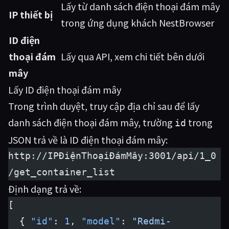
Lấy từ danh sách điện thoại đám mây
IP thiết bị
trong ứng dụng khách NestBrowser
ID điện
thoại đám
Lấy qua API, xem chi tiết bên dưới
mây
Lấy ID điện thoại đám mây
Trong trình duyệt, truy cập địa chỉ sau để lấy
danh sách điện thoại đám mây, trường
trong
id
JSON trả về là ID điện thoại đám mây:
http://IPĐiệnThoạiĐámMây:3001/api/1_0
/get_container_list
Định dạng trả về:
[
  { 
"id"
: 
1
, 
"model"
: 
"Redmi-