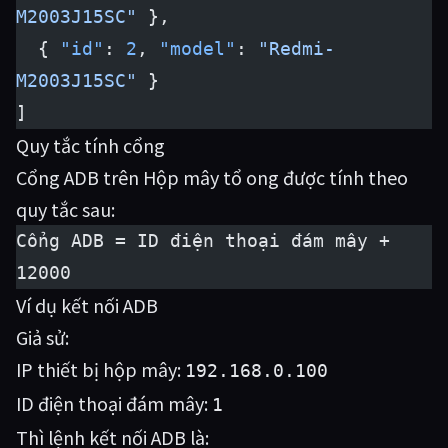
M2003J15SC"
 },
  { 
"id"
: 
2
, 
"model"
: 
"Redmi-
M2003J15SC"
 }
]
Quy tắc tính cổng
Cổng ADB trên Hộp mây tổ ong được tính theo
quy tắc sau:
Cổng ADB = ID điện thoại đám mây + 
12000
Ví dụ kết nối ADB
Giả sử:
IP thiết bị hộp mây:
192.168.0.100
ID điện thoại đám mây:
1
Thì lệnh kết nối ADB là: