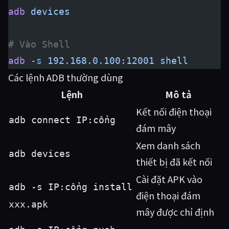
adb
 devices
# Vào Shell
adb
 -s
 192.168.0.100:12001
 shell
Các lệnh ADB thường dùng
Lệnh
Mô tả
Kết nối điện thoại
adb connect IP:cổng
đám mây
Xem danh sách
adb devices
thiết bị đã kết nối
Cài đặt APK vào
adb -s IP:cổng install
điện thoại đám
xxx.apk
mây được chỉ định