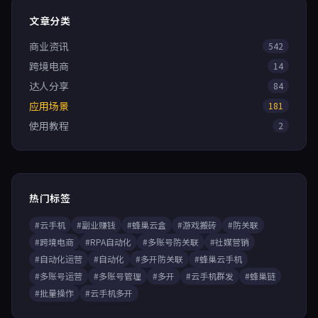
文章分类
商业资讯
542
跨境电商
14
达人分享
84
应用场景
181
使用教程
2
热门标签
#云手机
#副业赚钱
#蜂巢云盒
#游戏搬砖
#防关联
#跨境电商
#RPA自动化
#多账号防关联
#社媒营销
#自动化运营
#自动化
#多开防关联
#蜂巢云手机
#多账号运营
#多账号管理
#多开
#云手机群发
#蜂巢链
#批量操作
#云手机多开