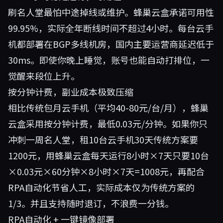
刷名人堂最怕中途掉线或维护。蜂巢云盒承诺可用性
99.95%，实际全年断线时间不超过4小时。每台云手
机都部署在BGP多线机房，国内主要运营商延迟低于
30ms。即使你晚上睡觉，账号也能自动打排位，一
觉醒来段位上升。
按分钟计费，副业成本极致压缩
相比传统包月云手机（平均40-80元/台/月），蜂巢
云盒采用按分钟计费，最低0.03元/分钟。如果你只
冲刺一周名人堂，租10台云手机30天传统方案要
1200元，用蜂巢云盒每天运行8小时×7天只要10台
×0.03元×60分钟×8小时×7天=1008元，再配合
RPA自动化节省人工，实际成本仅为传统方案的
1/3。并且支持随时退订，不浪费一分钱。
RPA自动化 + 一键镜像部署