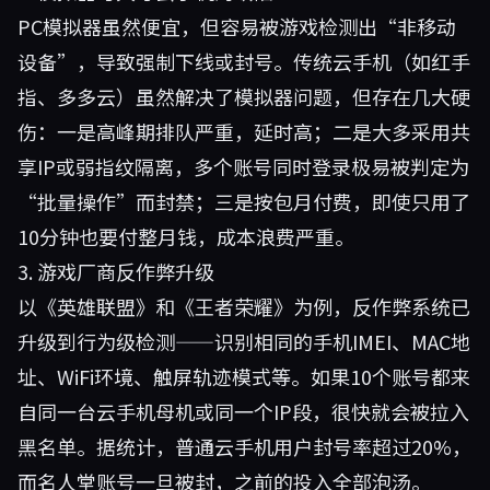
PC模拟器虽然便宜，但容易被游戏检测出“非移动
设备”，导致强制下线或封号。传统云手机（如红手
指、多多云）虽然解决了模拟器问题，但存在几大硬
伤：一是高峰期排队严重，延时高；二是大多采用共
享IP或弱指纹隔离，多个账号同时登录极易被判定为
“批量操作”而封禁；三是按包月付费，即使只用了
10分钟也要付整月钱，成本浪费严重。
3. 游戏厂商反作弊升级
以《英雄联盟》和《王者荣耀》为例，反作弊系统已
升级到行为级检测——识别相同的手机IMEI、MAC地
址、WiFi环境、触屏轨迹模式等。如果10个账号都来
自同一台云手机母机或同一个IP段，很快就会被拉入
黑名单。据统计，普通云手机用户封号率超过20%，
而名人堂账号一旦被封，之前的投入全部泡汤。