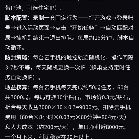
带IP池，可选住宅IP）。
脚本配置
：录制一套固定行为——打开游戏→登录账
号→进入活动页面→点击“开始任务”→自动匹配对
局→挂机到结束→退出排队。每局约15分钟，脚本自
动循环。
防封策略
：每台云手机的触控轨迹随机化，操作间隔
3-7秒不等，每天随机更换一次IP（蜂巢支持定时任
务自动换IP）。
收益核算
：每台云手机每天完成约50局任务，60台
共3000局，每局可换10个钻石，市场价0.3元/钻石，
折合每天收益3000×10×0.3=9000元。扣除云手机
费用（60台×8小时×0.03元×60分钟=864元/天）
和人力成本（约200元/天），单日净利近8000元。
一个月下来，利润稳定在20万以上。