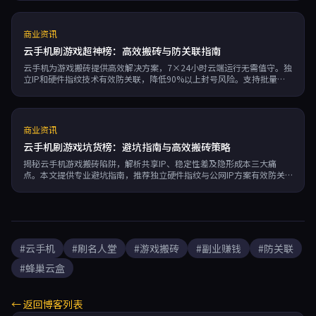
商业资讯
云手机刷游戏超神榜：高效搬砖与防关联指南
云手机为游戏搬砖提供高效解决方案，7×24小时云端运行无需值守。独
立IP和硬件指纹技术有效防关联，降低90%以上封号风险。支持批量多
开和RPA自动化脚本，单人可管理上百账号，大幅降低硬件成本和人力投
入，是游戏工作室副业创收的理想选择。
商业资讯
云手机刷游戏坑货榜：避坑指南与高效搬砖策略
揭秘云手机游戏搬砖陷阱，解析共享IP、稳定性差及隐形成本三大痛
点。本文提供专业避坑指南，推荐独立硬件指纹与公网IP方案有效防关
联封号，结合自动化脚本与一键群控实现稳定挂机。弹性计费降低启动
门槛，助你轻松管理多账号矩阵，实现副业高效变现。
#云手机
#刷名人堂
#游戏搬砖
#副业赚钱
#防关联
#蜂巢云盒
← 返回博客列表