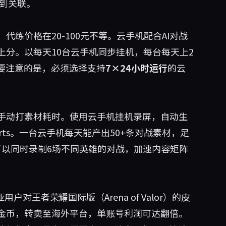
测到关联。
练价格在20-100元不等。云手机配合AI对战
分。以每天10台云手机同步挂机，每台每天上2
。需要注意的是，必须选择支持
7×24小时运行
的云
手动打素材耗时。使用云手机挂机录屏，自动生
orts。一台云手机每天能产出50+条对战素材，足
可以同时录制6场不同英雄的对战，加速内容矩阵
用户对王者荣耀国际版（Arena of Valor）的皮
金币，转卖至海外平台，单账号利润可达翻倍。