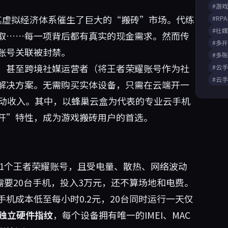
#游
其虚拟经济体系催生了巨大的“搬砖”市场。代练
#RP
#社
取……每一项背后都有真实的现金需求。然而传
#多
账号关联被封禁。
#多
，甚至跨境社媒运营者（将王者荣耀账号作为社
#云
#云
解决方案。无需购买实体设备，只需在云端开一
被动收入。其中，以
蜂巢云盒
为代表的专业云手机
开”特性，成为游戏搬砖用户的首选。
行1个王者荣耀账号，且受电量、散热、网络波动
需要20台手机，投入3万元，还不算场地和电费。
机成本低至每小时0.2元，20台同时运行一天仅
独立硬件指纹
，每个设备拥有唯一的IMEI、MAC