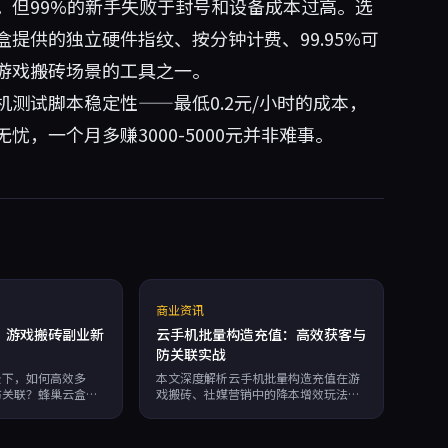
。但99%的新手失败于封号和设备成本过高。选
盒
提供的独立硬件指纹、按分钟计费、99.95%可
游戏搬砖场景的工具之一。
测试脚本稳定性——最低0.2元/小时的成本，
，一个月多赚3000-5000元并非难事。
商业资讯
：游戏搬砖副业新
云手机批量构造充值：高效获客与
防关联实战
景下，如何高效多
本文深度解析云手机批量构造充值在游
防关联？蜂巢云盒支
戏搬砖、社媒营销中的降本增效玩法，
RPA自动化，实现游
提供独立硬件指纹防关联、RPA自动化
，按分钟计费，
等实战方案，助力副业赚钱项目低成本
。
规模化运营。