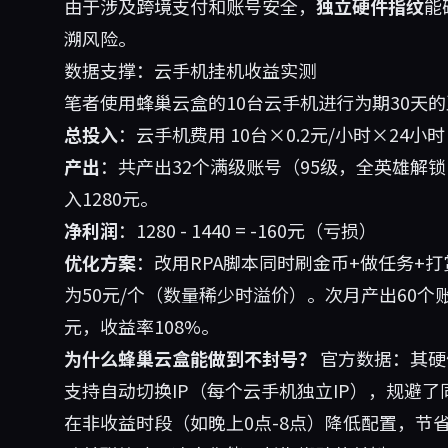
由于涉及跨境支付和账号安全，
独立硬件指纹
能
溯风险。
数据支撑：云手机挂机收益实测
笔者使用
蜂巢云盒
的10台云手机进行为期30天
总投入
：云手机费用 10台×0.2元/小时×24小时×3
产出
：共产出32个满级账号（95级，全英雄解锁
入1280元。
净利润
：1280 - 1440 = -160元（亏损）
优化方案
：改用RPA脚本同时刷金币+做任务+
为50元/个（数量稀少时溢价）。次月产出60个账号
元，收益率108%。
为什么蜂巢云盒能做到不封号？
官方数据：其硬
支持自动切换IP（每个云手机独立IP），规避了
在非收益时段（如晚上0点-8点）降低配置，节