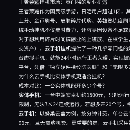
王者荣耀挂机市场：零门槛的副业机遇
王者荣耀作为国民级手游，日活用户超过1亿，
上分、金币刷号、皮肤碎片代购、英雄熟练度刷
统手动挂机不仅费时费力，还容易因设备不足或
对于想利用碎片时间搞副业的上班族、在校学生
交资产），
云手机挂机
提供了一种几乎零门槛的
台虚拟手机，就能24小时运行王者荣耀，实现
平台，凭借“独立硬件指纹防关联”和“无限多
为什么云手机比实体手机更适合挂机？
成本对比：一台实体机能开多少个号？
实体手机
：一台中端安卓机约1500元，只能运
限制，无法7×24连续运行。若想多开20个号，
云手机
：以
蜂巢云盒
为例，按分钟计费，单台云手
96元，且无需购机费。更重要的是，云手机采用