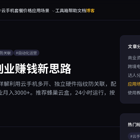
件
云手机
套餐价格
应用场景
工具箱
帮助文档
博客
文章
#防关联
#自动化运营
商业
副业赚钱新思路
跨境
达人
详解利用云手机多开、独立硬件指纹防关联，配
应用
月入3000+。推荐蜂巢云盒，24小时运行，按
使用
热门
#云