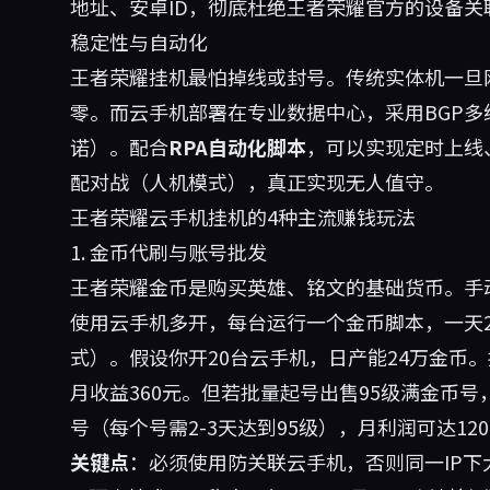
地址、安卓ID，彻底杜绝王者荣耀官方的设备关
稳定性与自动化
王者荣耀挂机最怕掉线或封号。传统实体机一旦
零。而云手机部署在专业数据中心，采用BGP多线
诺）。配合
RPA自动化脚本
，可以实现定时上线
配对战（人机模式），真正实现无人值守。
王者荣耀云手机挂机的4种主流赚钱玩法
1. 金币代刷与账号批发
王者荣耀金币是购买英雄、铭文的基础货币。手动
使用云手机多开，每台运行一个金币脚本，一天2
式）。假设你开20台云手机，日产能24万金币。
月收益360元。但若批量起号出售95级满金币号，
号（每个号需2-3天达到95级），月利润可达1200
关键点
：必须使用防关联云手机，否则同一IP下