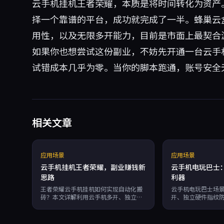
云手机挂机王者荣耀，本质是将时间转化为资产
择一个靠谱的平台，成功就完成了一半。
蜂巢云
用性，以及无限多开能力，目前是市面上最契合
如果你也想尝试这份副业，不妨先开通一台云手机
试错成本几乎为零。当你的脚本跑通，账号安全无忧
相关文章
应用场景
应用场景
云手机挂机王者荣耀，副业赚钱新
云手机电玩巴士
思路
利器
王者荣耀云手机挂机如何实现自动化搬
云手机电玩巴士场
砖？本文详解利用云手机多开、独立硬
开、独立硬件指纹
件指纹防关联，配合RPA自动化脚本，
持7×24小时运行、
轻松挂机赚金币、代练，副业月入
戏搬砖收益最大化
3000+。推荐蜂巢云盒，24小时运行，
99.95%可用性保障