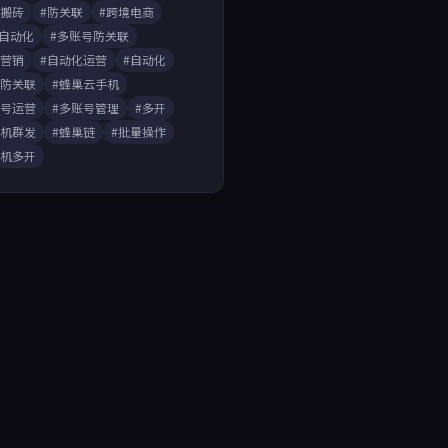
戏搬砖
#防关联
#跨境电商
A自动化
#多账号防关联
媒营销
#自动化运营
#自动化
开防关联
#蜂巢云手机
账号运营
#多账号管理
#多开
手机群发
#蜂巢链
#批量操作
手机多开