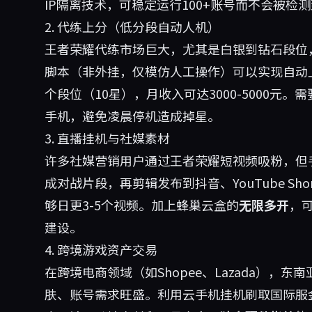
IP隔离技术，可稳定运行100+账号而不会被检
2. 代练上分（低分段自动人机）
王者荣耀代练市场巨大，尤其是白银到钻石段位，代
脚本（非外挂，仅模仿人工操作）可以实现自动上
个段位（10星），月收入可达3000-5000元
手机，避免凌晨停机造成掉星。
3. 直播挂机与社媒素材
许多社媒营销用户通过王者荣耀短视频吸粉，但
成对战片段，再剪辑发布到抖音、YouTube Sh
够日更3-5个视频。加上蜂巢云盒的
无限多开
，
建设。
4. 跨境游戏资产交易
在跨境电商领域（如Shopee、Lazada），东南亚
肤、账号需求旺盛。利用云手机挂机刷取国际服