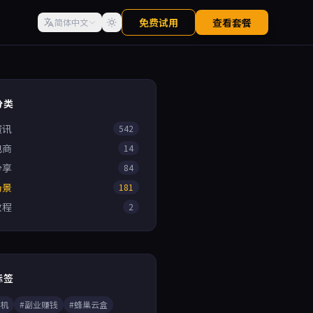
免费试用
查看套餐
简体中文
分类
资讯
542
电商
14
分享
84
场景
181
教程
2
标签
手机
#副业赚钱
#蜂巢云盒