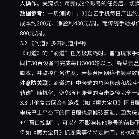
人操作。关键点：每完成8个账号的任务后，切换
数据参考
：一周测试中，30台云手机每日产出约
成本约200元，净盈利430元/周。而传统手动
800元/周。
3.2 《问道》多开刷道/押镖
《问道》的“刷道”任务极其耗时，普通玩家手动
同样30台设备可完成每日3000轮以上。蜂巢
脚本，并监控任务进度，若某台因网络卡顿导致
注意防关联
：刷道过程中频繁的角色移动和战斗
轨迹”随机化，避免所有账号的点击路径完全一致
3.3 其他复古回合制游戏（如《魔力宝贝》怀旧
电玩巴士平台下的怀旧服也是搬砖蓝海，因为玩
+单窗口控制”，可以在不影响其他账号的前提
例如《魔力宝贝》抓宠需等待特定时间，RPA可