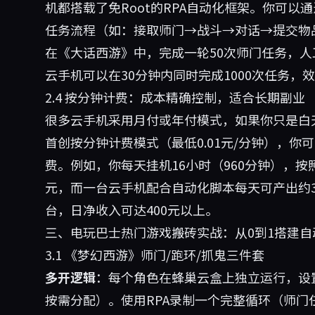
机都搭载了免Root的RPA自动化框架。你可
任务流程（如：接取师门→战斗→对话→提交物
在《大话西游》中，完成一轮50次师门任务，人工
云手机可以在30分钟内同时完成1000次任务，
2.4 按分钟计费：成本精确控制，适合长期副业
很多云手机采用月付或年付模式，如果你只是白
首创按分钟计费模式（最低0.01元/分钟），
费。例如，你每天挂机16小时（960分钟），按照
元，而一台云手机配合自动化脚本每天可产出约3
台，日净收入可达400元以上。
三、电玩巴士热门游戏搬砖实战：从0到1搭建自
3.1 《梦幻西游》师门/跑环/抓鬼三件套
多开逻辑
：每个角色在蜂巢云盒上独立运行，设置
按需分配）。使用RPA录制一个完整循环（师门任