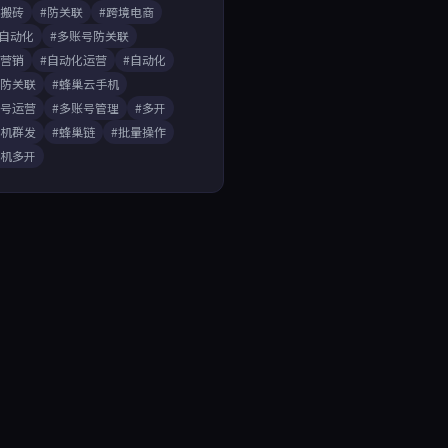
戏搬砖
#防关联
#跨境电商
A自动化
#多账号防关联
媒营销
#自动化运营
#自动化
开防关联
#蜂巢云手机
账号运营
#多账号管理
#多开
手机群发
#蜂巢链
#批量操作
手机多开