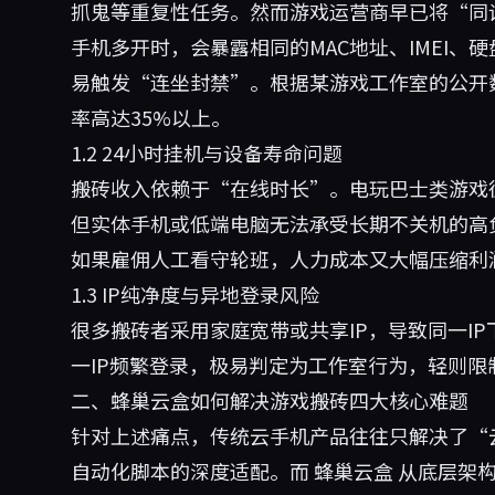
抓鬼等重复性任务。然而游戏运营商早已将“同
手机多开时，会暴露相同的MAC地址、IMEI
易触发“连坐封禁”。根据某游戏工作室的公开
率高达35%以上。
1.2 24小时挂机与设备寿命问题
搬砖收入依赖于“在线时长”。电玩巴士类游戏
但实体手机或低端电脑无法承受长期不关机的高
如果雇佣人工看守轮班，人力成本又大幅压缩利
1.3 IP纯净度与异地登录风险
很多搬砖者采用家庭宽带或共享IP，导致同一I
一IP频繁登录，极易判定为工作室行为，轻则
二、蜂巢云盒如何解决游戏搬砖四大核心难题
针对上述痛点，传统云手机产品往往只解决了“
自动化脚本的深度适配。而
蜂巢云盒
从底层架构