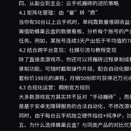
四、从副业到主业：云手机搬砖的进阶策略
4.1 矩阵化管理：由“量”转“质”
当你有50台以上云手机时，单纯靠数量堆砌收
需借助蜂巢云盒的数据看板，分析每个账号的产
任务。例如，某账号连续3天产出低于平均值的7
4.2 结合跨平台变现：社媒引流与教程变现
除了直接卖游戏币，你还可以将搬砖过程录制成
录制功能，可随时截取操作片段，配合自动化脚
套标价198元的课程，月销50份即可获得近万
4.3 合规化运营：拥抱官方规则
大多数游戏官方其实并不反对“手动搬砖”，而
是基于安卓无障碍服务的合法自动化，不修改游
同时，由于每台云手机独立硬件指纹+纯净IP，
五、为什么选择蜂巢云盒？与同类产品的对比优