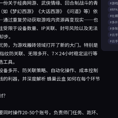
一份关于经典网游、武侠情缘、回合制战斗的青
#游
#RP
戏（如《梦幻西游》《大话西游》《问道》等）依
#社
—通过重复劳动获取游戏内资源再变现实——也
#多
往受限于设备数量、IP关联、封号风险以及无法
#多
#云
却步。
#云
优势，为游戏搬砖领域打开了新的大门。特别是
指纹防关联、无限多开、7×24小时稳定运行等
选工具。
设备多开、防关联策略、自动化操作、成本控制
钱的利器，并深度解析
蜂巢云盒
如何在每个环节
封？
同时操作20-50个账号，负责师门任务、跑环、