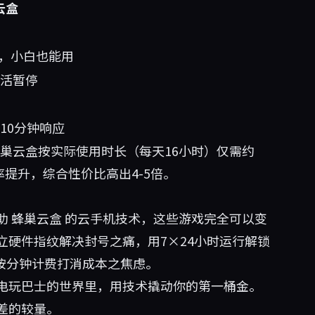
云盒
器，小白也能用
活暂停
10分钟响应
蜂巢云盒按实际使用时长（每天16小时）仅需约
率提升，综合性价比高出4-5倍。
助
蜂巢云盒
的云手机技术，这些游戏完全可以变
硬件指纹解决封号之痛，用7×24小时运行解锁
按分钟计费打消成本之焦虑。
电玩巴士的世界里，用技术撬动你的第一桶金。
差的较量。