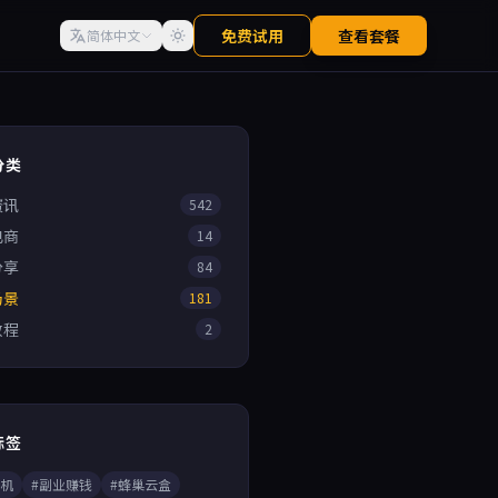
免费试用
查看套餐
简体中文
分类
资讯
542
电商
14
分享
84
场景
181
教程
2
标签
手机
#副业赚钱
#蜂巢云盒