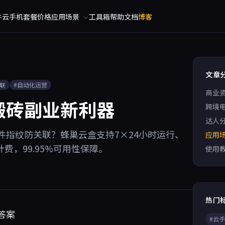
件
云手机
套餐价格
应用场景
工具箱
帮助文档
博客
文章
关联
#自动化运营
商业
搬砖副业新利器
跨境
达人
指纹防关联？蜂巢云盒支持7×24小时运行、
应用
费，99.95%可用性保障。
使用
热门
答案
#云