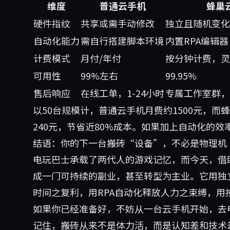
维度
普通云手机
蜂巢
硬件指纹
共享或需手动修改
独立且随机变化
自动化能力
需自行搭建脚本环境
内置RPA编辑
计费模式
月付/年付
按分钟计费，灵
可用性
99%左右
99.95%
售后响应
在线工单，1-24小时
专属工作室群，
以50台规模计，普通云手机月费约1500元，而
240元，节省近80%成本。如果加上自动化的效
结语：你的下一台搬砖“设备”，不必是物理机
电玩巴士承载了两代人的游戏记忆，而今天，借
成一门可持续的副业，甚至转型为主业。它用独立
时间之复利，用RPA自动化释放人力之束缚，用
如果你已经准备好，不妨从一台云手机开始，去
记住，搬砖从来不是体力活，而是认知差和技术